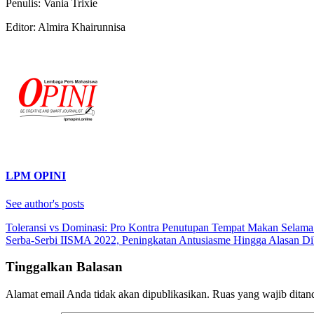
Penulis: Vania Trixie
Editor: Almira Khairunnisa
LPM OPINI
See author's posts
Navigasi
Toleransi vs Dominasi: Pro Kontra Penutupan Tempat Makan Selama
Serba-Serbi IISMA 2022, Peningkatan Antusiasme Hingga Alasan D
pos
Tinggalkan Balasan
Alamat email Anda tidak akan dipublikasikan.
Ruas yang wajib ditan