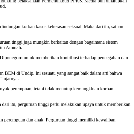
k mendukung pelaksanaan Permendikbud PPKS. Media pun diharapkan
bud.
lindungan korban kasus kekerasan seksual. Maka dari itu, satuan
ruan tinggi juga mungkin berkaitan dengan bagaimana sistem
Siti Aminah.
 Diponegoro untuk memberikan kontribusi terhadap pencegahan dan
 BEM di Undip. Ini sesuatu yang sangat baik dalam arti bahwa
” ujarnya.
 banyak perempuan, tetapi tidak menutup kemungkinan korban
a dari itu, perguruan tinggi perlu melakukan upaya untuk memberikan
gan perempuan dan anak. Perguruan tinggi memiliki kewajiban