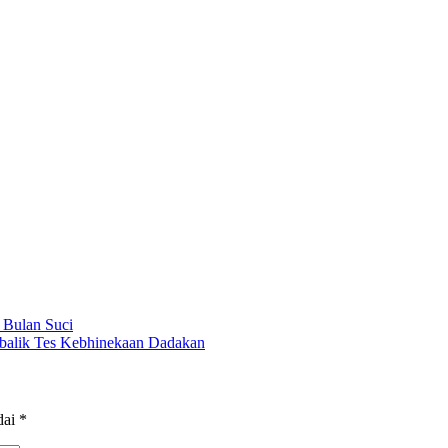
 Bulan Suci
ibalik Tes Kebhinekaan Dadakan
dai
*