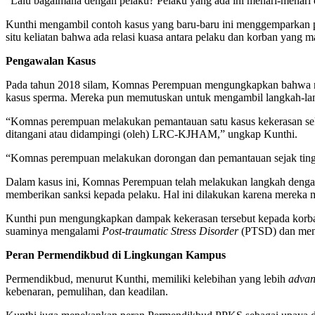
“Lalu bagaimana dengan pelaku? Pelaku yang ada ini menari-menari d
Kunthi mengambil contoh kasus yang baru-baru ini menggemparkan pub
situ keliatan bahwa ada relasi kuasa antara pelaku dan korban yang m
Pengawalan Kasus
Pada tahun 2018 silam, Komnas Perempuan mengungkapkan bahwa mere
kasus sperma. Mereka pun memutuskan untuk mengambil langkah-lang
“Komnas perempuan melakukan pemantauan satu kasus kekerasan seksu
ditangani atau didampingi (oleh) LRC-KJHAM,” ungkap Kunthi.
“Komnas perempuan melakukan dorongan dan pemantauan sejak tingka
Dalam kasus ini, Komnas Perempuan telah melakukan langkah dengan
memberikan sanksi kepada pelaku. Hal ini dilakukan karena mereka ma
Kunthi pun mengungkapkan dampak kekerasan tersebut kepada korban
suaminya mengalami
Post-traumatic Stress Disorder
(PTSD) dan meng
Peran Permendikbud di Lingkungan Kampus
Permendikbud, menurut Kunthi, memiliki kelebihan yang lebih
adva
kebenaran, pemulihan, dan keadilan.