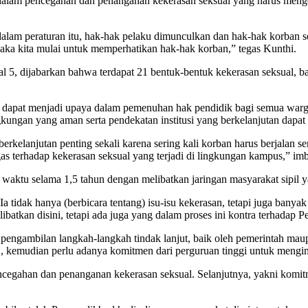
lam pencegahan dan penanganan kekerasan seksual yang harus menged
di dalam peraturan itu, hak-hak pelaku dimunculkan dan hak-hak korban
ka kita mulai untuk memperhatikan hak-hak korban,” tegas Kunthi.
dijabarkan bahwa terdapat 21 bentuk-bentuk kekerasan seksual, baik y
 dapat menjadi upaya dalam pemenuhan hak pendidik bagi semua warga 
kungan yang aman serta pendekatan institusi yang berkelanjutan dapa
erkelanjutan penting sekali karena sering kali korban harus berjalan 
s terhadap kekerasan seksual yang terjadi di lingkungan kampus,” im
u selama 1,5 tahun dengan melibatkan jaringan masyarakat sipil yang
tidak hanya (berbicara tentang) isu-isu kekerasan, tetapi juga banyak
libatkan disini, tetapi ada juga yang dalam proses ini kontra terhadap
ambilan langkah-langkah tindak lanjut, baik oleh pemerintah maupun 
S, kemudian perlu adanya komitmen dari perguruan tinggi untuk men
ncegahan dan penanganan kekerasan seksual. Selanjutnya, yakni kom