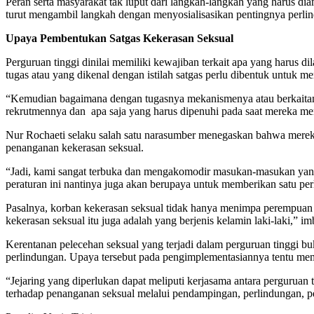
Peran serta masyarakat tak luput dari langkah-langkah yang harus 
turut mengambil langkah dengan menyosialisasikan pentingnya perli
Upaya Pembentukan Satgas Kekerasan Seksual
Perguruan tinggi dinilai memiliki kewajiban terkait apa yang harus 
tugas atau yang dikenal dengan istilah satgas perlu dibentuk untuk m
“Kemudian bagaimana dengan tugasnya mekanismenya atau berkaitan 
rekrutmennya dan apa saja yang harus dipenuhi pada saat mereka m
Nur Rochaeti selaku salah satu narasumber menegaskan bahwa mere
penanganan kekerasan seksual.
“Jadi, kami sangat terbuka dan mengakomodir masukan-masukan yang
peraturan ini nantinya juga akan berupaya untuk memberikan satu pe
Pasalnya, korban kekerasan seksual tidak hanya menimpa perempuan s
kekerasan seksual itu juga adalah yang berjenis kelamin laki-laki,” i
Kerentanan pelecehan seksual yang terjadi dalam perguruan tinggi bu
perlindungan. Upaya tersebut pada pengimplementasiannya tentu mem
“Jejaring yang diperlukan dapat meliputi kerjasama antara pergurua
terhadap penanganan seksual melalui pendampingan, perlindungan, p