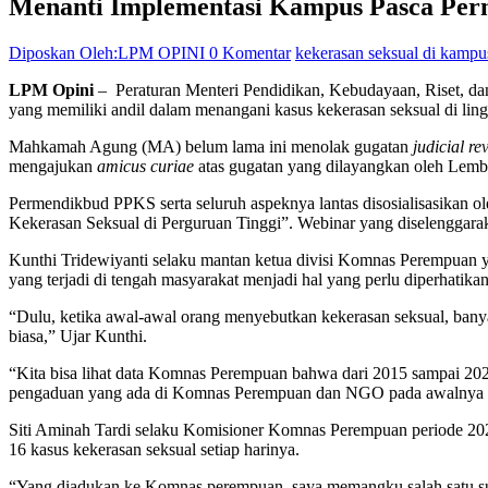
Menanti Implementasi Kampus Pasca Pe
Diposkan Oleh:LPM OPINI
0 Komentar
kekerasan seksual di kampu
LPM Opini
– Peraturan Menteri Pendidikan, Kebudayaan, Riset, 
yang memiliki andil dalam menangani kasus kekerasan seksual di li
Mahkamah Agung (MA) belum lama ini menolak gugatan
judicial r
mengajukan
amicus curiae
atas gugatan yang dilayangkan oleh L
Permendikbud PPKS serta seluruh aspeknya lantas disosialisasikan 
Kekerasan Seksual di Perguruan Tinggi”. Webinar yang diselenggarak
Kunthi Tridewiyanti selaku mantan ketua divisi Komnas Perempuan 
yang terjadi di tengah masyarakat menjadi hal yang perlu diperhatikan
“Dulu, ketika awal-awal orang menyebutkan kekerasan seksual, banyak s
biasa,” Ujar Kunthi.
“Kita bisa lihat data Komnas Perempuan bahwa dari 2015 sampai 2020 
pengaduan yang ada di Komnas Perempuan dan NGO pada awalnya ada 
Siti Aminah Tardi selaku Komisioner Komnas Perempuan periode 202
16 kasus kekerasan seksual setiap harinya.
“Yang diadukan ke Komnas perempuan, saya memangku salah satu subk