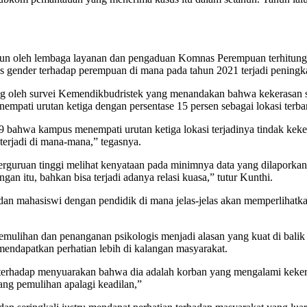
n oleh lembaga layanan dan pengaduan Komnas Perempuan terhitung cu
is gender terhadap perempuan di mana pada tahun 2021 terjadi peningka
oleh survei Kemendikbudristek yang menandakan bahwa kekerasan seksu
pati urutan ketiga dengan persentase 15 persen sebagai lokasi terba
bahwa kampus menempati urutan ketiga lokasi terjadinya tindak kekeras
 terjadi di mana-mana,” tegasnya.
perguruan tinggi melihat kenyataan pada minimnya data yang dilapork
n itu, bahkan bisa terjadi adanya relasi kuasa,” tutur Kunthi.
n mahasiswi dengan pendidik di mana jelas-jelas akan memperlihatka
ihan dan penanganan psikologis menjadi alasan yang kuat di balik dat
h mendapatkan perhatian lebih di kalangan masyarakat.
ban terhadap menyuarakan bahwa dia adalah korban yang mengalami keke
ang pemulihan apalagi keadilan,”