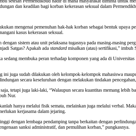
diambil setelah Permendikbud hadir di mana masyarakat diminta untu
ndungan dan keadilan bagi korban kekerasan seksual dalam Permendik
dilakukan mengenai pemenuhan hak-hak korban sebagai bentuk upaya per
enangani kasus kekerasan seksual.
dengan sistem atau unit pelaksana tugasnya pada masing-masing pergu
enjadi Satgas? Apakah ada
standard
misalkan (atau) sertifikasi,” imbuh 
ka sedang membuka peran terhadap komponen yang ada di Universitas
 ini juga sudah dilakukan oleh kelompok-kelompok mahasiswa maupun
rlindungan secara keseluruhan dengan melakukan tindakan pencegahan,
aja, tetapi juga laki-laki, “Walaupun secara kuantitas memang lebih
mbuh Nur.
kanlah hanya melalui fisik semata, melainkan juga melalui verbal. Mak
erlukan kerjasama dalam jejaring.
n tinggi dengan lembaga pendamping tanpa berkaitan dengan perlindun
engenaan sanksi administratif, dan pemulihan korban,” pungkasnya.