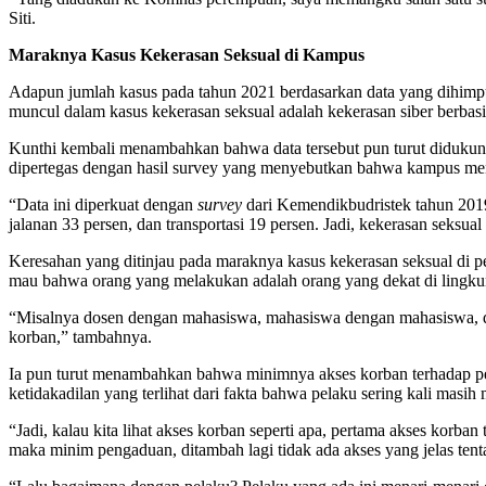
Siti.
Maraknya Kasus Kekerasan Seksual di Kampus
Adapun jumlah kasus pada tahun 2021 berdasarkan data yang dihimpu
muncul dalam kasus kekerasan seksual adalah kekerasan siber berbas
Kunthi kembali menambahkan bahwa data tersebut pun turut didukung 
dipertegas dengan hasil survey yang menyebutkan bahwa kampus menem
“Data ini diperkuat dengan
survey
dari Kemendikbudristek tahun 2019 
jalanan 33 persen, dan transportasi 19 persen. Jadi, kekerasan seksual
Keresahan yang ditinjau pada maraknya kasus kekerasan seksual di 
mau bahwa orang yang melakukan adalah orang yang dekat di lingkunga
“Misalnya dosen dengan mahasiswa, mahasiswa dengan mahasiswa, da
korban,” tambahnya.
Ia pun turut menambahkan bahwa minimnya akses korban terhadap pemul
ketidakadilan yang terlihat dari fakta bahwa pelaku sering kali masi
“Jadi, kalau kita lihat akses korban seperti apa, pertama akses kor
maka minim pengaduan, ditambah lagi tidak ada akses yang jelas tent