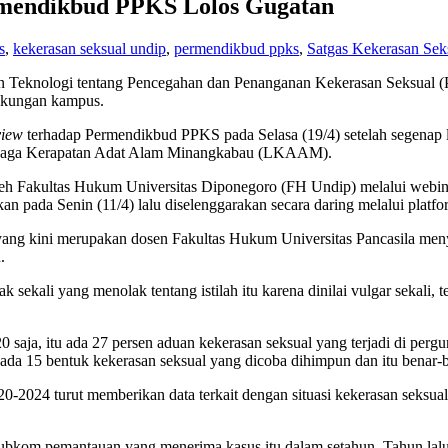
rmendikbud PPKS Lolos Gugatan
s
,
kekerasan seksual undip
,
permendikbud ppks
,
Satgas Kekerasan Sek
dan Teknologi tentang Pencegahan dan Penanganan Kekerasan Seksual
ngkungan kampus.
eview
terhadap Permendikbud PPKS pada Selasa (19/4) setelah segenap le
embaga Kerapatan Adat Alam Minangkabau (LKAAM).
oleh Fakultas Hukum Universitas Diponegoro (FH Undip) melalui webi
an pada Senin (11/4) lalu diselenggarakan secara daring melalui pla
yang kini merupakan dosen Fakultas Hukum Universitas Pancasila men
.
ekali yang menolak tentang istilah itu karena dinilai vulgar sekali, te
saja, itu ada 27 persen aduan kekerasan seksual yang terjadi di pergu
15 bentuk kekerasan seksual yang dicoba dihimpun dan itu benar-be
0-2024 turut memberikan data terkait dengan situasi kekerasan seks
om pemantauan yang menerima kasus itu dalam setahun. Tahun lalu, (a