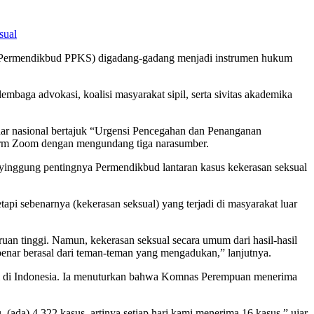
sual
 (Permendikbud PPKS) digadang-gadang menjadi instrumen hukum
mbaga advokasi, koalisi masyarakat sipil, serta sivitas akademika
nar nasional bertajuk “Urgensi Pencegahan dan Penanganan
tform Zoom dengan mengundang tiga narasumber.
yinggung pentingnya Permendikbud lantaran kasus kekerasan seksual
tapi sebenarnya (kekerasan seksual) yang terjadi di masyarakat luar
ruan tinggi. Namun, kekerasan seksual secara umum dari hasil-hasil
nar berasal dari teman-teman yang mengadukan,” lanjutnya.
ual di Indonesia. Ia menuturkan bahwa Komnas Perempuan menerima
da) 4.322 kasus, artinya setiap hari kami menerima 16 kasus,” ujar