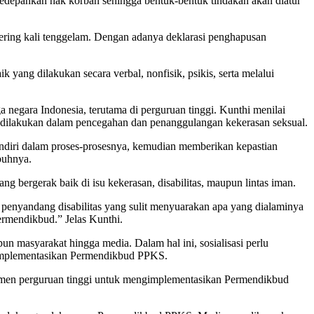
epankan hak korban sehingga bentuk-bentuk tindakan akan diatur
 sering kali tenggelam. Dengan adanya deklarasi penghapusan
ang dilakukan secara verbal, nonfisik, psikis, serta melalui
negara Indonesia, terutama di perguruan tinggi. Kunthi menilai
t dilakukan dalam pencegahan dan penanggulangan kekerasan seksual.
sendiri dalam proses-prosesnya, kemudian memberikan kepastian
buhnya.
 bergerak baik di isu kekerasan, disabilitas, maupun lintas iman.
 penyandang disabilitas yang sulit menyuarakan apa yang dialaminya
 Permendikbud.” Jelas Kunthi.
masyarakat hingga media. Dalam hal ini, sosialisasi perlu
gimplementasikan Permendikbud PPKS.
itmen perguruan tinggi untuk mengimplementasikan Permendikbud