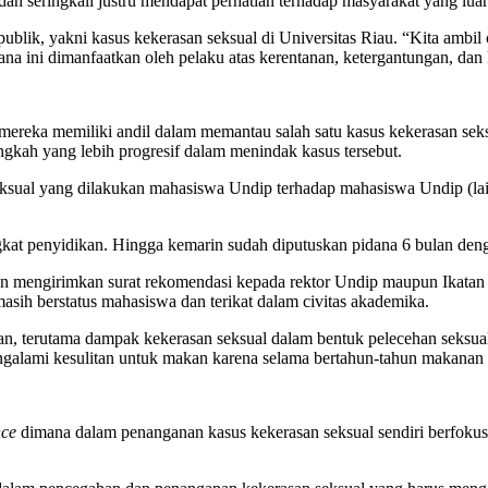
an seringkali justru mendapat perhatian terhadap masyarakat yang luar
lik, yakni kasus kekerasan seksual di Universitas Riau. “Kita ambil
ana ini dimanfaatkan oleh pelaku atas kerentanan, ketergantungan, dan
ka memiliki andil dalam memantau salah satu kasus kekerasan seksu
kah yang lebih progresif dalam menindak kasus tersebut.
al yang dilakukan mahasiswa Undip terhadap mahasiswa Undip (lainny
t penyidikan. Hingga kemarin sudah diputuskan pidana 6 bulan deng
 mengirimkan surat rekomendasi kepada rektor Undip maupun Ikatan 
sih berstatus mahasiswa dan terikat dalam civitas akademika.
, terutama dampak kekerasan seksual dalam bentuk pelecehan seksual
alami kesulitan untuk makan karena selama bertahun-tahun makanan 
nce
dimana dalam penanganan kasus kekerasan seksual sendiri berfoku