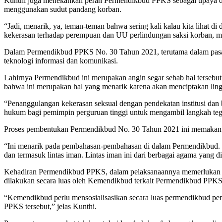
Kunthi juga menekankan peran Permendikbud PPKS sebagai upaya da
menggunakan sudut pandang korban.
“Jadi, menarik, ya, teman-teman bahwa sering kali kalau kita lihat 
kekerasan terhadap perempuan dan UU perlindungan saksi korban, ma
Dalam Permendikbud PPKS No. 30 Tahun 2021, terutama dalam pasal 5, 
teknologi informasi dan komunikasi.
Lahirnya Permendikbud ini merupakan angin segar sebab hal tersebut
bahwa ini merupakan hal yang menarik karena akan menciptakan ling
“Penanggulangan kekerasan seksual dengan pendekatan institusi dan b
hukum bagi pemimpin perguruan tinggi untuk mengambil langkah tega
Proses pembentukan Permendikbud No. 30 Tahun 2021 ini memakan wakt
“Ini menarik pada pembahasan-pembahasan di dalam Permendikbud. Ia 
dan termasuk lintas iman. Lintas iman ini dari berbagai agama yang di
Kehadiran Permendikbud PPKS, dalam pelaksanaannya memerlukan peng
dilakukan secara luas oleh Kemendikbud terkait Permendikbud PPK
“Kemendikbud perlu mensosialisasikan secara luas permendikbud pe
PPKS tersebut,” jelas Kunthi.