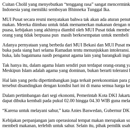
Cuitan Cholil yang menyebutkan “tenggang rasa” sangat mencerminkan
Indonesia yang memiliki semboyan Bhinneka Tunggal Ika.
MUI Pusat secara resmi menyatakan bahwa tak akan ada aturan penu
makan. Mereka diimbau untuk tidak memamerkan makanan dengan men
puasa, kebijakan yang akhirnya diambil oleh MUI Pusat tidak member
orang yang tidak berpuasa pun masih berkesempatan untuk membeli
Adanya pernyataan yang berbeda dari MUI Bekasi dan MUI Pusat mem
buka pada siang hari selama Ramadan tentu menunjukkan intolerans
buka, lalu bagaimana nasib penganut agama lain yang barangkali in
Tak hanya itu, dalam agama Islam sendiri pun terdapat orang-orang ya
Meskipun Islam adalah agama yang dominan, bukan berarti toleransi 
Hal lain yang perlu dipertimbangkan juga terkait perekonomian para
tersebut disandingkan dengan kondisi hari ini di mana semua harga 
Dalam pertimbangan dari segi ekonomi, Pemerintah Kota DKI Jakart
dapat dibuka kembali pada pukul 02.00 hingga 04.30
WIB guna mela
“Karena untuk melayani sahur,” kata Anies Baswedan, Gubernur DKI
Kebijakan perpanjangan jam operasional tempat makan merupakan so
membeli makanan, terlebih untuk sahur. Selain itu, pihak pemilik us