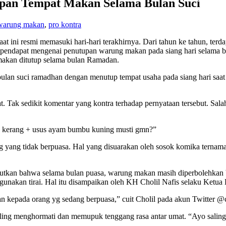
tupan Tempat Makan Selama Bulan Suci
warung makan
,
pro kontra
at ini resmi memasuki hari-hari terakhirnya. Dari tahun ke tahun, terd
an pendapat mengenai penutupan warung makan pada siang hari selama
makan ditutup selama bulan Ramadan.
bulan suci ramadhan dengan menutup tempat usaha pada siang hari s
Tak sedikit komentar yang kontra terhadap pernyataan tersebut. Salah
n kerang + usus ayam bumbu kuning musti gmn?”
g yang tidak berpuasa. Hal yang disuarakan oleh sosok komika ternama 
tkan bahwa selama bulan puasa, warung makan masih diperbolehkan 
unakan tirai. Hal itu disampaikan oleh KH Cholil Nafis selaku Ke
n kepada orang yg sedang berpuasa,” cuit Cholil pada akun Twitter @ch
ing menghormati dan memupuk tenggang rasa antar umat. “Ayo saling 