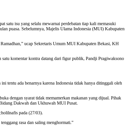
apat satu isu yang selalu mewarnai perdebatan tiap kali memasuki
 bulan puasa. Sebelumnya, Majelis Ulama Indonesia (MUI) Kabupaten
aat Ramadhan,” ucap Sekretaris Umum MUI Kabupaten Bekasi, KH
 satu komentar kontra datang dari figur publik, Pandji Pragiwaksono
ini tentu ada benarnya karena Indonesia tidak hanya ditinggali oleh
buka dengan syarat tidak memamerkan makanan yang dijual. Pihak
tua Bidang Dakwah dan Ukhuwah MUI Pusat.
olilnafis pada (27/03).
tenggang rasa dan saling menghormati.”