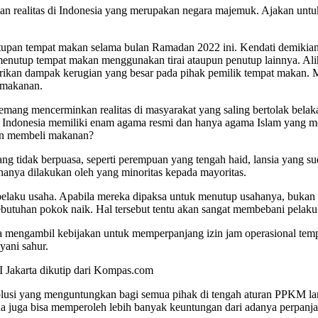
 realitas di Indonesia yang merupakan negara majemuk. Ajakan untuk 
tupan tempat makan selama bulan Ramadan 2022 ini. Kendati demikian
utup tempat makan menggunakan tirai ataupun penutup lainnya. Ali
ikan dampak kerugian yang besar pada pihak pemilik tempat makan. Me
 makanan.
ang mencerminkan realitas di masyarakat yang saling bertolak belak
i. Indonesia memiliki enam agama resmi dan hanya agama Islam yang 
gin membeli makanan?
ng tidak berpuasa, seperti perempuan yang tengah haid, lansia yang sud
hanya dilakukan oleh yang minoritas kepada mayoritas.
 pelaku usaha. Apabila mereka dipaksa untuk menutup usahanya, bukan 
kebutuhan pokok naik. Hal tersebut tentu akan sangat membebani pelak
a mengambil kebijakan untuk memperpanjang izin jam operasional tem
yani sahur.
 Jakarta dikutip dari Kompas.com
lusi yang menguntungkan bagi semua pihak di tengah aturan PPKM lan
aha juga bisa memperoleh lebih banyak keuntungan dari adanya perpanj