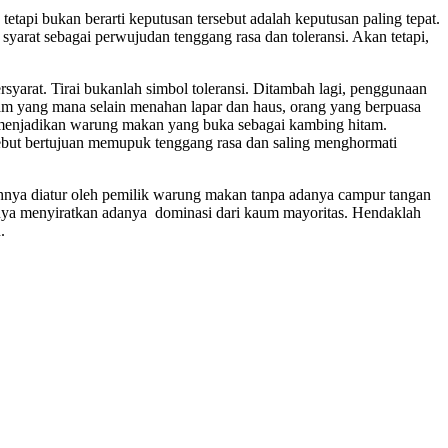
api bukan berarti keputusan tersebut adalah keputusan paling tepat.
arat sebagai perwujudan tenggang rasa dan toleransi. Akan tetapi,
arat. Tirai bukanlah simbol toleransi. Ditambah lagi, penggunaan
slam yang mana selain menahan lapar dan haus, orang yang berpuasa
sa menjadikan warung makan yang buka sebagai kambing hitam.
sebut bertujuan memupuk tenggang rasa dan saling menghormati
nuhnya diatur oleh pemilik warung makan tanpa adanya campur tangan
hanya menyiratkan adanya dominasi dari kaum mayoritas. Hendaklah
.