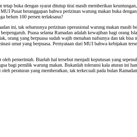
tap buka dengan syarat ditutup tirai masih memberikan keuntungan, tet
. MUI Pusat beranggapan bahwa perizinan warung makan buka dengan sy
juga belum 100 persen terlaksana?
n ini, tak seharusnya perizinan operasional warung makan masih bersy
gitu berpengaruh. Puasa selama Ramadan adalah kewajiban bagi orang I
 tidak, orang yang berpuasa sudah wajib menahan nafsunya dan tak bi
ominasi umat yang berpuasa. Pernyataan dari MUI bahwa kebijakan ter
r oleh pemerintah. Biarlah hal tersebut menjadi keputusan yang sepe
ngsa bagi pemilik warung makan. Bukanlah toleransi kala aturan ini 
 oleh peraturan yang memberatkan, tak terkecuali pada bulan Ramadan