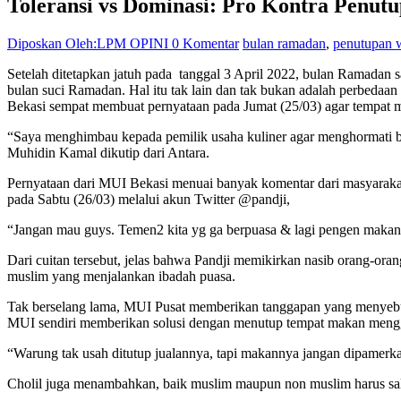
Toleransi vs Dominasi: Pro Kontra Penu
Diposkan Oleh:LPM OPINI
0 Komentar
bulan ramadan
,
penutupan 
Setelah ditetapkan jatuh pada tanggal 3 April 2022, bulan Ramadan sa
bulan suci Ramadan. Hal itu tak lain dan tak bukan adalah perbeda
Bekasi sempat membuat pernyataan pada Jumat (25/03) agar tempat 
“Saya menghimbau kepada pemilik usaha kuliner agar menghormati 
Muhidin Kamal dikutip dari Antara.
Pernyataan dari MUI Bekasi menuai banyak komentar dari masyarakat. 
pada Sabtu (26/03) melalui akun Twitter @pandji,
“Jangan mau guys. Temen2 kita yg ga berpuasa & lagi pengen maka
Dari cuitan tersebut, jelas bahwa Pandji memikirkan nasib orang-oran
muslim yang menjalankan ibadah puasa.
Tak berselang lama, MUI Pusat memberikan tanggapan yang menyebu
MUI sendiri memberikan solusi dengan menutup tempat makan mengg
“Warung tak usah ditutup jualannya, tapi makannya jangan dipamerka
Cholil juga menambahkan, baik muslim maupun non muslim harus sal