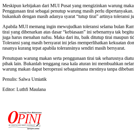
Meskipun kebijakan dari MUI Pusat yang mengizinkan warung makan te
Penggunaan tirai sebagai penutup warung masih perlu dipertanyakan
bukankah dengan masih adanya syarat “tutup tirai” artinya toleransi 
Apabila MUI memang ingin mewujudkan toleransi selama bulan Ramada
tirai yang dibenarkan atas dasar “kebiasaan” ini sebenarnya tak be
juga harus menahan nafsu. Maka dari itu, baik ditutup tirai maupun
Toleransi yang masih bersyarat ini jelas memperlihatkan kekuatan d
rasanya kurang tepat apabila toleransinya sendiri masih bersyarat.
Penutupan warung makan serta penggunaan tirai tak seharusnya diatu
pihak lain. Bukanlah tenggang rasa kala aturan ini membuahkan nela
warung makan dapat beroperasi sebagaimana mestinya tanpa dibebani
Penulis: Salwa Umiatik
Editor: Luthfi Maulana