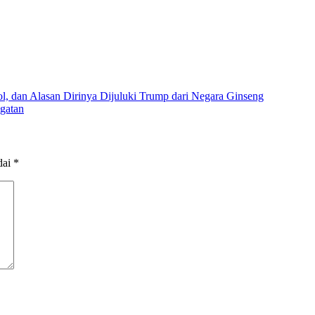
ol, dan Alasan Dirinya Dijuluki Trump dari Negara Ginseng
gatan
dai
*