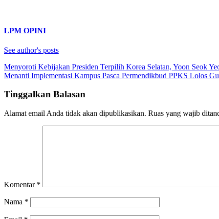
LPM OPINI
See author's posts
Navigasi
Menyoroti Kebijakan Presiden Terpilih Korea Selatan, Yoon Seok Ye
Menanti Implementasi Kampus Pasca Permendikbud PPKS Lolos Gu
pos
Tinggalkan Balasan
Alamat email Anda tidak akan dipublikasikan.
Ruas yang wajib ditan
Komentar
*
Nama
*