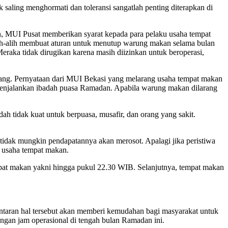
saling menghormati dan toleransi sangatlah penting diterapkan di
, MUI Pusat memberikan syarat kepada para pelaku usaha tempat
h-alih membuat aturan untuk menutup warung makan selama bulan
raka tidak dirugikan karena masih diizinkan untuk beroperasi,
ang. Pernyataan dari MUI Bekasi yang melarang usaha tempat makan
menjalankan ibadah puasa Ramadan. Apabila warung makan dilarang
ah tidak kuat untuk berpuasa, musafir, dan orang yang sakit.
tidak mungkin pendapatannya akan merosot. Apalagi jika peristiwa
u usaha tempat makan.
pat makan yakni hingga pukul 22.30 WIB. Selanjutnya, tempat makan
taran hal tersebut akan memberi kemudahan bagi masyarakat untuk
angan jam operasional di tengah bulan Ramadan ini.