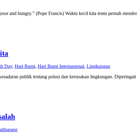
 poor and hungry.” (Pope Francis) Waktu kecil kita tentu pernah mende
ita
th Day
,
Hari Bumi
,
Hari Bumi Internasional
,
Lingkungan
daran publik tentang polusi dan kerusakan lingkungan. Diperingati ta
salah
atibarang