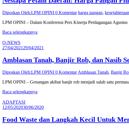
Nestapa Petani Daerah: Harga Pangan Flu
Diposkan Oleh:LPM OPINI
0 Komentar
harga pangan
,
kesejahteraan
LPM OPINI – Dalam Konferensi Pers Kinerja Perdagangan Agustus 
Baca selengkapnya
O-NEWS
27/04/2021
29/04/2021
Amblasan Tanah, Banjir Rob, dan Nasib 
Diposkan Oleh:LPM OPINI
0 Komentar
Amblasan Tanah
,
Banjir Ro
LPM OPINI – Genangan akibat banjir rob menjadi salah satu permasal
Baca selengkapnya
ADAPTASI
12/05/2020
30/06/2020
Food Waste dan Langkah Kecil Untuk Me