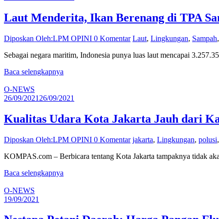
Laut Menderita, Ikan Berenang di TPA S
Diposkan Oleh:LPM OPINI
0 Komentar
Laut
,
Lingkungan
,
Sampah
Sebagai negara maritim, Indonesia punya luas laut mencapai 3.257.
Baca selengkapnya
O-NEWS
26/09/2021
26/09/2021
Kualitas Udara Kota Jakarta Jauh dari K
Diposkan Oleh:LPM OPINI
0 Komentar
jakarta
,
Lingkungan
,
polusi
KOMPAS.com – Berbicara tentang Kota Jakarta tampaknya tidak akan ja
Baca selengkapnya
O-NEWS
19/09/2021