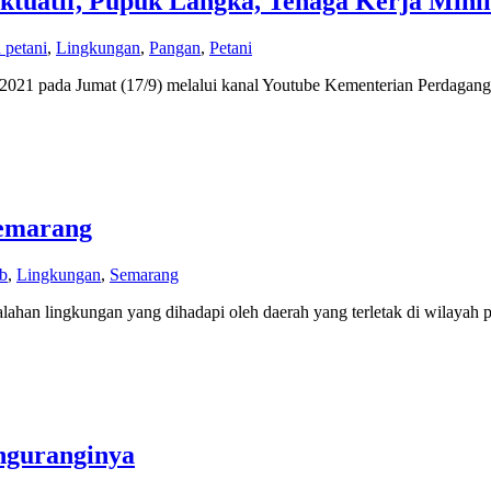
ktuatif, Pupuk Langka, Tenaga Kerja Min
 petani
,
Lingkungan
,
Pangan
,
Petani
2021 pada Jumat (17/9) melalui kanal Youtube Kementerian Perdaga
Semarang
b
,
Lingkungan
,
Semarang
ahan lingkungan yang dihadapi oleh daerah yang terletak di wilayah pe
nguranginya