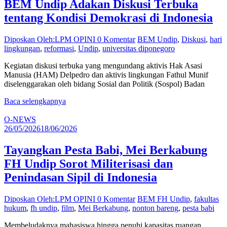
BEM Undip Adakan Diskusi Terbuka
tentang Kondisi Demokrasi di Indonesia
Diposkan Oleh:LPM OPINI
0 Komentar
BEM Undip
,
Diskusi
,
hari
lingkungan
,
reformasi
,
Undip
,
universitas diponegoro
Kegiatan diskusi terbuka yang mengundang aktivis Hak Asasi
Manusia (HAM) Delpedro dan aktivis lingkungan Fathul Munif
diselenggarakan oleh bidang Sosial dan Politik (Sospol) Badan
Baca selengkapnya
O-NEWS
26/05/2026
18/06/2026
Tayangkan Pesta Babi, Mei Berkabung
FH Undip Sorot Militerisasi dan
Penindasan Sipil di Indonesia
Diposkan Oleh:LPM OPINI
0 Komentar
BEM FH Undip
,
fakultas
hukum
,
fh undip
,
film
,
Mei Berkabung
,
nonton bareng
,
pesta babi
Membeludaknya mahasiswa hingga penuhi kapasitas ruangan