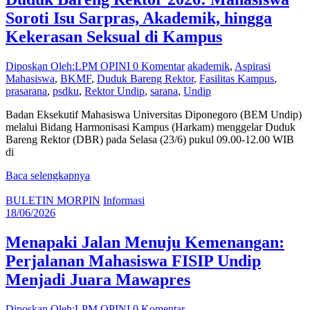
Soroti Isu Sarpras, Akademik, hingga
Kekerasan Seksual di Kampus
Diposkan Oleh:LPM OPINI
0 Komentar
akademik
,
Aspirasi
Mahasiswa
,
BKMF
,
Duduk Bareng Rektor
,
Fasilitas Kampus
,
prasarana
,
psdku
,
Rektor Undip
,
sarana
,
Undip
Badan Eksekutif Mahasiswa Universitas Diponegoro (BEM Undip)
melalui Bidang Harmonisasi Kampus (Harkam) menggelar Duduk
Bareng Rektor (DBR) pada Selasa (23/6) pukul 09.00-12.00 WIB
di
Baca selengkapnya
BULETIN MORPIN
Informasi
18/06/2026
Menapaki Jalan Menuju Kemenangan:
Perjalanan Mahasiswa FISIP Undip
Menjadi Juara Mawapres
Diposkan Oleh:LPM OPINI
0 Komentar