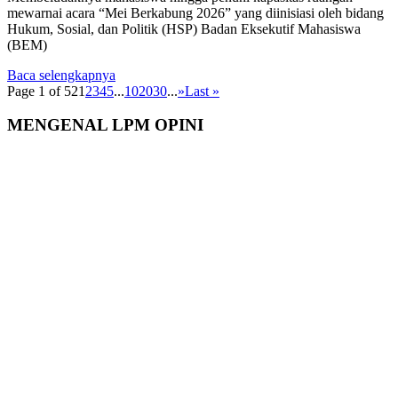
mewarnai acara “Mei Berkabung 2026” yang diinisiasi oleh bidang
Hukum, Sosial, dan Politik (HSP) Badan Eksekutif Mahasiswa
(BEM)
Baca selengkapnya
Page 1 of 52
1
2
3
4
5
...
10
20
30
...
»
Last »
MENGENAL LPM OPINI