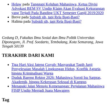
Helaw
pada
Tanggapi Keluhan Mahasiswa, Ketua Divisi
Advokasi BEM SV Undip Klaim Akan Evaluasi Kekurangan
yang Terjadi Pada Banding UKT Semester Ganjil 2019/2020
Breve
pada
Subsidi sih, tapi Rela Bagi-Bagi?
Halima
pada
Subsidi sih, tapi Rela Bagi-Bagi?
Gedung D, Fakultas Ilmu Sosial dan Ilmu Politik Universitas
Diponegoro, Jl. Prof. Soedarto, Tembalang, Kota Semarang, Jawa
Tengah 50139
TERAKHIR DARI KAMI
Tiga Hari Aksi Jateng Guyub: Masyarakat Tagih Janji
Penyelesaian Masalah Lingkungan Hidup, Konflik Agraria,
hingga Kriminalisasi Warga
Duduk Bareng Rektor 2026: Mahasiswa Soroti Isu Sarpras,
Akademik, hingga Kekerasan Seksual di Kampus
Menapaki Jalan Menuju Kemenangan: Perjalanan Mahasiswa
FISIP Undip Menjadi Juara Mawapres
Tag