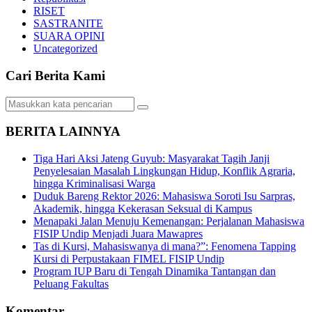
RISET
SASTRANITE
SUARA OPINI
Uncategorized
Cari Berita Kami
BERITA LAINNYA
Tiga Hari Aksi Jateng Guyub: Masyarakat Tagih Janji
Penyelesaian Masalah Lingkungan Hidup, Konflik Agraria,
hingga Kriminalisasi Warga
Duduk Bareng Rektor 2026: Mahasiswa Soroti Isu Sarpras,
Akademik, hingga Kekerasan Seksual di Kampus
Menapaki Jalan Menuju Kemenangan: Perjalanan Mahasiswa
FISIP Undip Menjadi Juara Mawapres
Tas di Kursi, Mahasiswanya di mana?”: Fenomena Tapping
Kursi di Perpustakaan FIMEL FISIP Undip
Program IUP Baru di Tengah Dinamika Tantangan dan
Peluang Fakultas
Komentar