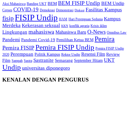
BEM FISIP Undip
BEM Undip
BEM
Aksi Mahasiswa
Banding UKT
COVID-19
Fasilitas Kampus
Cerpen
Demokrasi
Demonstrasi
Diskusi
FISIP Undip
fisip
Kampus
HAM
Hari Perempuan Sedunia
Kekerasan seksual
Merdeka
konflik agraria
Krisis iklim
KKN
mahasiswa
O-News
Lingkungan
Mahasiswa Baru
Omnibus Law
Pemira
Pandemi
Pandemi Covid-19
Pemilihan Ketua BEM
Pemira FISIP Undip
Pemira FISIP
Pemira FISIP Undip
Perempuan
Resensi Film
Review
Politik Kampus
2020
Rektor Undip
Sastranite
UKT
Film
Semarang
September Hitam
Sampah
Sastra
Undip
universitas diponegoro
KENALAN DENGAN PENGURUS