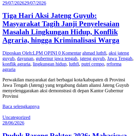
29/07/2026
29/07/2026
Tiga Hari Aksi Jateng Guyub:
Masyarakat Tagih Janji Penyelesaian
Masalah Lingkungan Hidup, Konflik
Agraria, hingga Kriminalisasi Warga
Diposkan Oleh:LPM OPINI
0 Komentar
ahmad luthfi
,
aksi jateng
guyub
,
dayunan
,
gubernur jawa tengah
,
jateng guyub
,
Jawa Tengah
,
konflik agraria
,
lingkungan hidup
,
luthfi
,
putri cempo
,
reforma
agraria
Perwakilan masyarakat dari berbagai kota/kabupaten di Provinsi
Jawa Tengah (Jateng) yang tergabung dalam aliansi Jateng Guyub
menyelenggarakan aksi demonstrasi di depan Kantor Gubernur
Provinsi
Baca selengkapnya
Uncategorized
28/06/2026
Duduk Bareng Rektor 2026: Mahasiswa