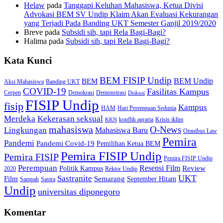
Helaw
pada
Tanggapi Keluhan Mahasiswa, Ketua Divisi
Advokasi BEM SV Undip Klaim Akan Evaluasi Kekurangan
yang Terjadi Pada Banding UKT Semester Ganjil 2019/2020
Breve
pada
Subsidi sih, tapi Rela Bagi-Bagi?
Halima
pada
Subsidi sih, tapi Rela Bagi-Bagi?
Kata Kunci
BEM FISIP Undip
BEM Undip
BEM
Aksi Mahasiswa
Banding UKT
COVID-19
Fasilitas Kampus
Cerpen
Demokrasi
Demonstrasi
Diskusi
FISIP Undip
fisip
Kampus
HAM
Hari Perempuan Sedunia
Kekerasan seksual
Merdeka
konflik agraria
Krisis iklim
KKN
mahasiswa
O-News
Lingkungan
Mahasiswa Baru
Omnibus Law
Pemira
Pandemi
Pandemi Covid-19
Pemilihan Ketua BEM
Pemira FISIP Undip
Pemira FISIP
Pemira FISIP Undip
Perempuan
Resensi Film
Review
Politik Kampus
2020
Rektor Undip
Sastranite
UKT
Film
Semarang
September Hitam
Sampah
Sastra
Undip
universitas diponegoro
Komentar