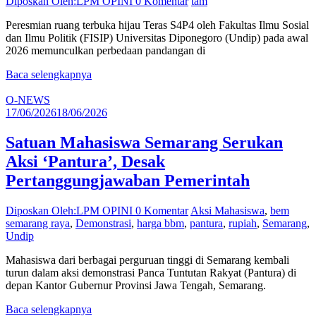
Diposkan Oleh:LPM OPINI
0 Komentar
tam
Peresmian ruang terbuka hijau Teras S4P4 oleh Fakultas Ilmu Sosial
dan Ilmu Politik (FISIP) Universitas Diponegoro (Undip) pada awal
2026 memunculkan perbedaan pandangan di
Baca selengkapnya
O-NEWS
17/06/2026
18/06/2026
Satuan Mahasiswa Semarang Serukan
Aksi ‘Pantura’, Desak
Pertanggungjawaban Pemerintah
Diposkan Oleh:LPM OPINI
0 Komentar
Aksi Mahasiswa
,
bem
semarang raya
,
Demonstrasi
,
harga bbm
,
pantura
,
rupiah
,
Semarang
,
Undip
Mahasiswa dari berbagai perguruan tinggi di Semarang kembali
turun dalam aksi demonstrasi Panca Tuntutan Rakyat (Pantura) di
depan Kantor Gubernur Provinsi Jawa Tengah, Semarang.
Baca selengkapnya