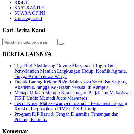
RISET
SASTRANITE
SUARA OPINI
Uncategorized
Cari Berita Kami
BERITA LAINNYA
Tiga Hari Aksi Jateng Guyub: Masyarakat Tagih Janji
Penyelesaian Masalah Lingkungan Hidup, Konflik Agraria,
hingga Kriminalisasi Warga
Duduk Bareng Rektor 2026: Mahasiswa Soroti Isu Sarpras,
Akademik, hingga Kekerasan Seksual di Kampus
Menapaki Jalan Menuju Kemenangan: Perjalanan Mahasiswa
FISIP Undip Menjadi Juara Mawapres
Tas di Kursi, Mahasiswanya di mana?”: Fenomena Tapping
Kursi di Perpustakaan FIMEL FISIP Undip
Program IUP Baru di Tengah Dinamika Tantangan dan
Peluang Fakultas
Komentar