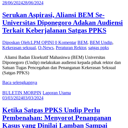
28/06/2024
28/06/2024
Serukan Aspirasi, Aliansi BEM Se-
Universitas Diponegoro Adakan Audiensi
Terkait Keberjalanan Satgas PPKS
Diposkan Oleh:LPM OPINI
0 Komentar
BEM
,
BEM Undip
,
Kekerasan seksual
,
O-News
,
Peraturan Rektor
,
satgas ppks
Aliansi Badan Eksekutif Mahasiswa (BEM) Universitas
Diponegoro (Undip) melakukan audiensi kepada pihak rektor dan
Satuan Tugas Pencegahan dan Penanganan Kekerasan Seksual
(Satgas PPKS)
Baca selengkapnya
BULETIN MORPIN
Laporan Utama
03/03/2024
03/03/2024
Ketika Satgas PPKS Undip Perlu
Pembenahan: Menyorot Penanganan
Kasus yang Dinilai Lamban Sampai