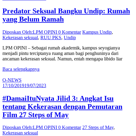
Predator Seksual Bangku Undip: Rumah
yang Belum Ramah
Diposkan Oleh:LPM OPINI
0 Komentar
Kampus Undip
,
Kekerasan seksual
,
RUU PKS
,
Undip
LPM OPINI – Sebagai rumah akademik, kampus seyogianya
menjadi pintu terciptanya ruang aman bagi penghuninya dari
ancaman kekerasan seksual. Namun, entah mengapa libido liar
Baca selengkapnya
O-NEWS
17/10/2019
19/07/2023
#DamaiItuNyata Jilid 3: Angkat Isu
tentang Kekerasan dengan Pemutaran
Film 27 Steps of May
Diposkan Oleh:LPM OPINI
0 Komentar
27 Steps of May
,
Kekerasan seksual