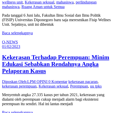
wellness unit
,
Kekerasan seksual
,
mahasiswa
,
perlindungan
mahasiswa
,
Ruang Aman untuk Semua
Pada tanggal 6 Juni lalu, Fakultas Ilmu Sosial dan Ilmu Politik
(FISIP) Universitas Diponegoro baru saja meresmikan Fisip Wellnes
Unit. Sejatinya, unit ini dibentuk
Baca selengkapnya
O-NEWS
01/02/2023
Kekerasan Terhadap Perempuan: Minim
Edukasi Sebabkan Rendahnya Angka
Pelaporan Kasus
Diposkan Oleh:LPM OPINI
0 Komentar
kekerasan pacaran
,
kekerasan perempuan
,
Kekerasan seksual
,
Perempuan
,
uu tpks
Menyentuh angka 27.335 kasus per tahun 2021, kekerasan yang
dialami oleh perempuan cukup menjadi alarm bagi eksistensi
perempuan itu sendiri. Hal ini lantas menjadi
Baca selengkapnya