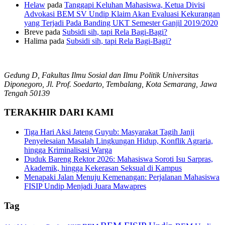
Helaw
pada
Tanggapi Keluhan Mahasiswa, Ketua Divisi
Advokasi BEM SV Undip Klaim Akan Evaluasi Kekurangan
yang Terjadi Pada Banding UKT Semester Ganjil 2019/2020
Breve
pada
Subsidi sih, tapi Rela Bagi-Bagi?
Halima
pada
Subsidi sih, tapi Rela Bagi-Bagi?
Gedung D, Fakultas Ilmu Sosial dan Ilmu Politik Universitas
Diponegoro, Jl. Prof. Soedarto, Tembalang, Kota Semarang, Jawa
Tengah 50139
TERAKHIR DARI KAMI
Tiga Hari Aksi Jateng Guyub: Masyarakat Tagih Janji
Penyelesaian Masalah Lingkungan Hidup, Konflik Agraria,
hingga Kriminalisasi Warga
Duduk Bareng Rektor 2026: Mahasiswa Soroti Isu Sarpras,
Akademik, hingga Kekerasan Seksual di Kampus
Menapaki Jalan Menuju Kemenangan: Perjalanan Mahasiswa
FISIP Undip Menjadi Juara Mawapres
Tag