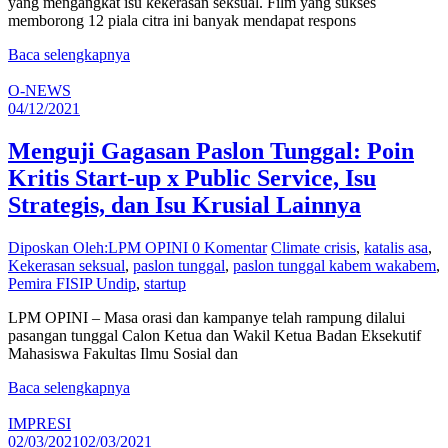
yang mengangkat isu kekerasan seksual. Film yang sukses
memborong 12 piala citra ini banyak mendapat respons
Baca selengkapnya
O-NEWS
04/12/2021
Menguji Gagasan Paslon Tunggal: Poin
Kritis Start-up x Public Service, Isu
Strategis, dan Isu Krusial Lainnya
Diposkan Oleh:LPM OPINI
0 Komentar
Climate crisis
,
katalis asa
,
Kekerasan seksual
,
paslon tunggal
,
paslon tunggal kabem wakabem
,
Pemira FISIP Undip
,
startup
LPM OPINI – Masa orasi dan kampanye telah rampung dilalui
pasangan tunggal Calon Ketua dan Wakil Ketua Badan Eksekutif
Mahasiswa Fakultas Ilmu Sosial dan
Baca selengkapnya
IMPRESI
02/03/2021
02/03/2021