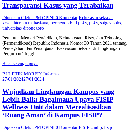
Transparansi Kasus yang Terabaikan
Diposkan Oleh:LPM OPINI
0 Komentar
Kekerasan seksual
,
kesejahteraan mahasiswa
,
permendikbud ppks
,
ppks
,
satgas ppks
,
universitas diponegoro
Peraturan Menteri Pendidikan, Kebudayaan, Riset, dan Teknologi
(Permendikbud) Republik Indonesia Nomor 30 Tahun 2021 tentang
Pencegahan dan Penanganan Kekerasan Seksual di Lingkungan
Perguruan Tinggi
Baca selengkapnya
BULETIN MORPIN
Informasi
27/01/2024
27/01/2024
Wujudkan Lingkungan Kampus yang
Lebih Baik: Bagaimana Upaya FISIP
Wellness Unit dalam Merealisasikan
‘Ruang Aman’ di Kampus FISIP?
Diposkan Oleh:LPM OPINI
0 Komentar
FISIP Undip
,
fisip