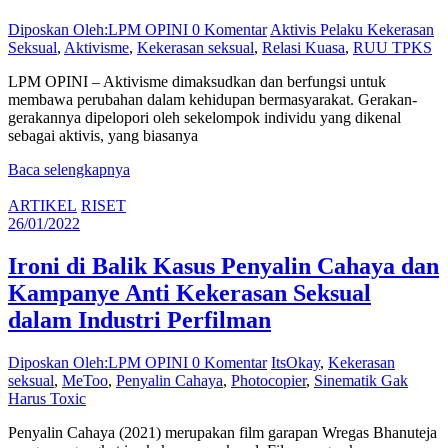
Diposkan Oleh:LPM OPINI
0 Komentar
Aktivis Pelaku Kekerasan
Seksual
,
Aktivisme
,
Kekerasan seksual
,
Relasi Kuasa
,
RUU TPKS
LPM OPINI – Aktivisme dimaksudkan dan berfungsi untuk
membawa perubahan dalam kehidupan bermasyarakat. Gerakan-
gerakannya dipelopori oleh sekelompok individu yang dikenal
sebagai aktivis, yang biasanya
Baca selengkapnya
ARTIKEL
RISET
26/01/2022
Ironi di Balik Kasus Penyalin Cahaya dan
Kampanye Anti Kekerasan Seksual
dalam Industri Perfilman
Diposkan Oleh:LPM OPINI
0 Komentar
ItsOkay
,
Kekerasan
seksual
,
MeToo
,
Penyalin Cahaya
,
Photocopier
,
Sinematik Gak
Harus Toxic
Penyalin Cahaya (2021) merupakan film garapan Wregas Bhanuteja