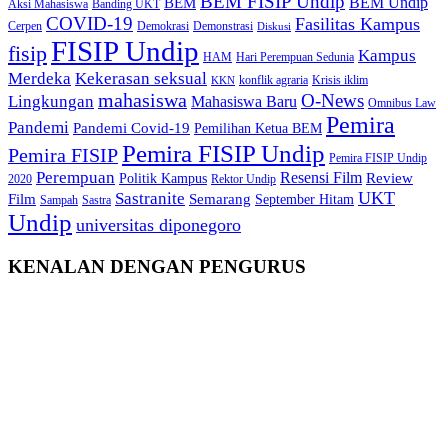
BEM FISIP Undip
BEM Undip
BEM
Aksi Mahasiswa
Banding UKT
COVID-19
Fasilitas Kampus
Cerpen
Demokrasi
Demonstrasi
Diskusi
FISIP Undip
fisip
Kampus
HAM
Hari Perempuan Sedunia
Kekerasan seksual
Merdeka
konflik agraria
Krisis iklim
KKN
mahasiswa
O-News
Lingkungan
Mahasiswa Baru
Omnibus Law
Pemira
Pandemi
Pandemi Covid-19
Pemilihan Ketua BEM
Pemira FISIP Undip
Pemira FISIP
Pemira FISIP Undip
Perempuan
Resensi Film
Review
Politik Kampus
2020
Rektor Undip
Sastranite
UKT
Film
Semarang
September Hitam
Sampah
Sastra
Undip
universitas diponegoro
KENALAN DENGAN PENGURUS