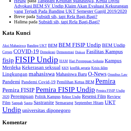
Helaw
pada
Tanggapi Keluhan Mahasiswa, Ketua Divisi
Advokasi BEM SV Undip Klaim Akan Evaluasi Kekurangan
yang Terjadi Pada Banding UKT Semester Ganjil 2019/2020
Breve
pada
Subsidi sih, tapi Rela Bagi-Bagi?
Halima
pada
Subsidi sih, tapi Rela Bagi-Bagi?
Kata Kunci
BEM FISIP Undip
BEM Undip
BEM
Aksi Mahasiswa
Banding UKT
COVID-19
Fasilitas Kampus
Cerpen
Demokrasi
Demonstrasi
Diskusi
FISIP Undip
fisip
Kampus
HAM
Hari Perempuan Sedunia
Kekerasan seksual
Merdeka
konflik agraria
Krisis iklim
KKN
mahasiswa
O-News
Lingkungan
Mahasiswa Baru
Omnibus Law
Pemira
Pandemi
Pandemi Covid-19
Pemilihan Ketua BEM
Pemira FISIP Undip
Pemira FISIP
Pemira FISIP Undip
Perempuan
Resensi Film
Review
Politik Kampus
2020
Rektor Undip
Sastranite
UKT
Film
Semarang
September Hitam
Sampah
Sastra
Undip
universitas diponegoro
Komentar