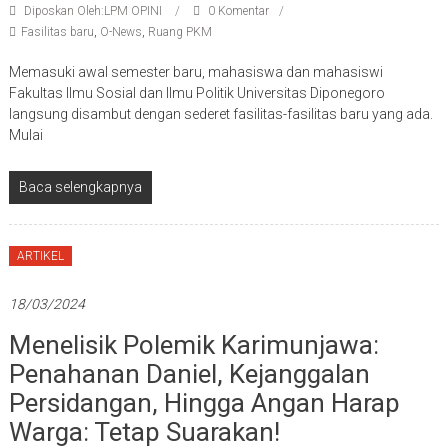
Diposkan Oleh:LPM OPINI
0 Komentar
Fasilitas baru
,
O-News
,
Ruang PKM
Memasuki awal semester baru, mahasiswa dan mahasiswi
Fakultas Ilmu Sosial dan Ilmu Politik Universitas Diponegoro
langsung disambut dengan sederet fasilitas-fasilitas baru yang ada.
Mulai
Baca selengkapnya
ARTIKEL
18/03/2024
Menelisik Polemik Karimunjawa:
Penahanan Daniel, Kejanggalan
Persidangan, Hingga Angan Harap
Warga: Tetap Suarakan!