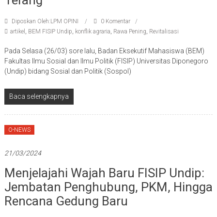
Terang
Diposkan Oleh:LPM OPINI
0 Komentar
artikel
,
BEM FISIP Undip
,
konflik agraria
,
Rawa Pening
,
Revitalisasi
Pada Selasa (26/03) sore lalu, Badan Eksekutif Mahasiswa (BEM)
Fakultas Ilmu Sosial dan Ilmu Politik (FISIP) Universitas Diponegoro
(Undip) bidang Sosial dan Politik (Sospol)
Baca selengkapnya
O-NEWS
21/03/2024
Menjelajahi Wajah Baru FISIP Undip:
Jembatan Penghubung, PKM, Hingga
Rencana Gedung Baru