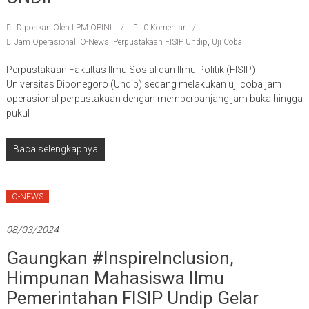
Diposkan Oleh:LPM OPINI
0 Komentar
Jam Operasional
,
O-News
,
Perpustakaan FISIP Undip
,
Uji Coba
Perpustakaan Fakultas Ilmu Sosial dan Ilmu Politik (FISIP)
Universitas Diponegoro (Undip) sedang melakukan uji coba jam
operasional perpustakaan dengan memperpanjang jam buka hingga
pukul
Baca selengkapnya
O-NEWS
08/03/2024
Gaungkan #InspireInclusion,
Himpunan Mahasiswa Ilmu
Pemerintahan FISIP Undip Gelar