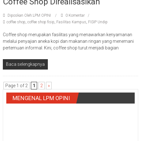
Coffee Shop Direalisasikan
Diposkan Oleh:LPM OPINI
0 Komentar
coffee shop
,
coffee shop fisip
,
Fasilitas Kampus
,
FISIP Undip
Coffee shop merupakan fasilitas yang menawarkan kenyamanan
melalui penyajian aneka kopi dan makanan ringan yang menemani
pertemuan informal. Kini, coffee shop turut menjadi bagian
Baca selengkapnya
Page 1 of 2
1
2
»
MENGENAL LPM OPINI