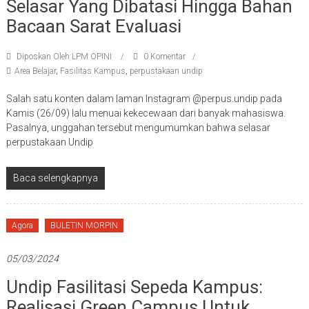
Selasar Yang Dibatasi Hingga Bahan
Bacaan Sarat Evaluasi
Diposkan Oleh:LPM OPINI
0 Komentar
Area Belajar
,
Fasilitas Kampus
,
perpustakaan undip
Salah satu konten dalam laman Instagram @perpus.undip pada
Kamis (26/09) lalu menuai kekecewaan dari banyak mahasiswa.
Pasalnya, unggahan tersebut mengumumkan bahwa selasar
perpustakaan Undip
Baca selengkapnya
Agora
BULETIN MORPIN
05/03/2024
Undip Fasilitasi Sepeda Kampus:
Realisasi Green Campus Untuk