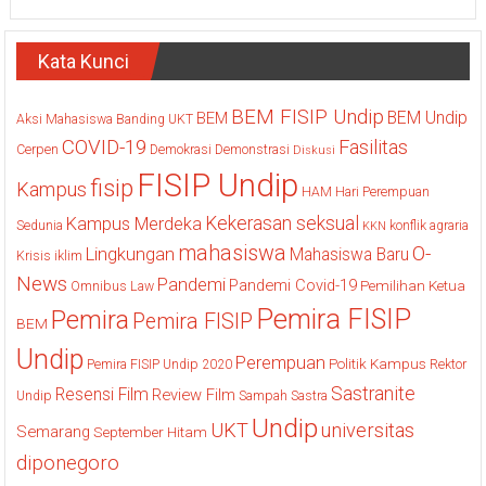
Kata Kunci
BEM FISIP Undip
BEM Undip
BEM
Aksi Mahasiswa
Banding UKT
COVID-19
Fasilitas
Cerpen
Demokrasi
Demonstrasi
Diskusi
FISIP Undip
fisip
Kampus
HAM
Hari Perempuan
Kekerasan seksual
Kampus Merdeka
Sedunia
konflik agraria
KKN
mahasiswa
O-
Lingkungan
Mahasiswa Baru
Krisis iklim
News
Pandemi
Pandemi Covid-19
Pemilihan Ketua
Omnibus Law
Pemira FISIP
Pemira
Pemira FISIP
BEM
Undip
Perempuan
Politik Kampus
Pemira FISIP Undip 2020
Rektor
Sastranite
Resensi Film
Review Film
Undip
Sampah
Sastra
Undip
UKT
universitas
Semarang
September Hitam
diponegoro