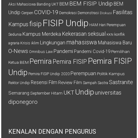
BEM FISIP Undip
BEM
BEM
Aksi Mahasiswa
Banding UKT
COVID-19
Fasilitas
Undip
Cerpen
Demokrasi
Demonstrasi
Diskusi
FISIP Undip
fisip
Kampus
HAM
Hari Perempuan
Kekerasan seksual
Kampus Merdeka
Sedunia
konflik
KKN
mahasiswa
Lingkungan
Mahasiswa Baru
agraria
Krisis iklim
O-News
Pandemi
Pandemi Covid-19
Pemilihan
Omnibus Law
Pemira FISIP
Pemira
Pemira FISIP
Ketua BEM
Undip
Perempuan
Politik Kampus
Pemira FISIP Undip 2020
Sastranite
Resensi Film
Review Film
Rektor Undip
Sampah
Sastra
Undip
UKT
universitas
Semarang
September Hitam
diponegoro
KENALAN DENGAN PENGURUS