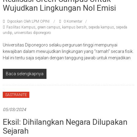
Wujudkan Lingkungan Nol Emisi
Diposkan Oleh:LPM OPINI
0 Komentar
Fasilitas Kampus
,
green campus
,
kampus bersih
,
sepeda kampus
,
sepeda
undip
,
universitas diponegoro
Universitas Diponegoro selaku perguruan tinggi mempunyai
kewajiban dalam mewujudkan lingkungan yang “ramah” secara fisik.
Hal ini tentu saja sejalan dengan tanggung jawab untuk menjadikan
Baca selengkapnya
SASTRANITE
05/03/2024
Eksil: Dihilangkan Negara Dilupakan
Sejarah