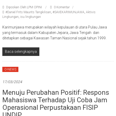
Diposkan Oleh:LPM OPINI
0 Komentar
#Daniel Frits Maurits Tangkilisan
,
#SAVEKARIMUNJAWA
,
Aktivis
Lingkungan
,
isu lingkungan
Karimunjawa merupakan wilayah kepulauan di utara Pulau Jawa
yang termasuk dalam Kabupaten Jepara, Jawa Tengah dan
ditetapkan sebagai Kawasan Taman Nasional sejak tahun 1999.
Baca selengkapnya
O-NEWS
17/03/2024
Menuju Perubahan Positif: Respons
Mahasiswa Terhadap Uji Coba Jam
Operasional Perpustakaan FISIP
UNDIP