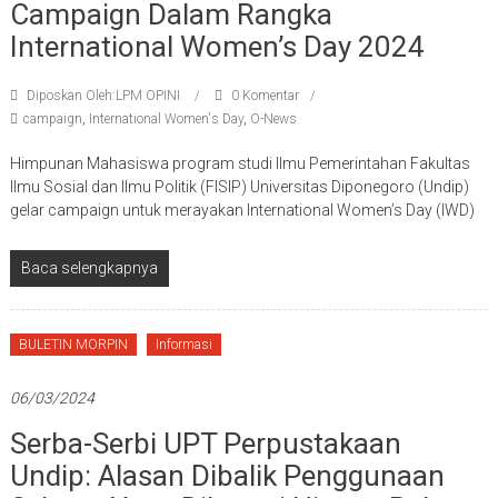
Campaign Dalam Rangka
International Women’s Day 2024
Diposkan Oleh:LPM OPINI
0 Komentar
campaign
,
International Women's Day
,
O-News
Himpunan Mahasiswa program studi Ilmu Pemerintahan Fakultas
Ilmu Sosial dan Ilmu Politik (FISIP) Universitas Diponegoro (Undip)
gelar campaign untuk merayakan International Women’s Day (IWD)
Baca selengkapnya
BULETIN MORPIN
Informasi
06/03/2024
Serba-Serbi UPT Perpustakaan
Undip: Alasan Dibalik Penggunaan