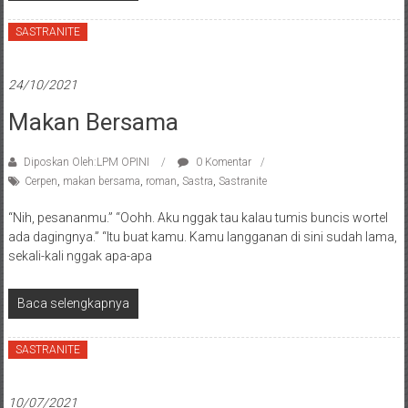
SASTRANITE
24/10/2021
Makan Bersama
Diposkan Oleh:LPM OPINI
0 Komentar
Cerpen
,
makan bersama
,
roman
,
Sastra
,
Sastranite
“Nih, pesananmu.” “Oohh. Aku nggak tau kalau tumis buncis wortel
ada dagingnya.” “Itu buat kamu. Kamu langganan di sini sudah lama,
sekali-kali nggak apa-apa
Baca selengkapnya
SASTRANITE
10/07/2021