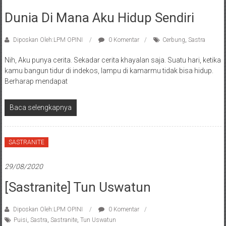
Dunia Di Mana Aku Hidup Sendiri
Diposkan Oleh:LPM OPINI
0 Komentar
Cerbung
,
Sastra
Nih, Aku punya cerita. Sekadar cerita khayalan saja. Suatu hari, ketika
kamu bangun tidur di indekos, lampu di kamarmu tidak bisa hidup.
Berharap mendapat
Baca selengkapnya
SASTRANITE
29/08/2020
[Sastranite] Tun Uswatun
Diposkan Oleh:LPM OPINI
0 Komentar
Puisi
,
Sastra
,
Sastranite
,
Tun Uswatun