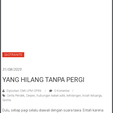
SASTRANITE
31/08/2025
YANG HILANG TANPA PERGI
Diposkan Oleh:LPM OPINI
0 Komentar
Cerita Pendek
,
Cerpen
,
hubungan kakak adik
,
kehilangan
,
kisah keluarga
,
Sastra
Dulu, setiap pagi selalu diawali dengan suara tawa. Entah karena