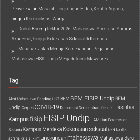
Penyelesaian Masalah Lingkungan Hidup, Konflik Agraria,
hingga Kriminalisasi Warga
Duduk Bareng Rektor 2026: Mahasiswa Soroti Isu Sarpras,
Akademik, hingga Kekerasan Seksual di Kampus
Menapaki Jalan Menuju Kemenangan: Perjalanan
Mahasiswa FISIP Undip Menjadi Juara Mawapres
Tag
BEM FISIP Undip
BEM
BEM
Aksi Mahasiswa
Banding UKT
COVID-19
Fasilitas
Undip
Cerpen
Demokrasi
Demonstrasi
Diskusi
FISIP Undip
fisip
Kampus
HAM
Hari Perempuan
Kekerasan seksual
Kampus Merdeka
Sedunia
konflik
KKN
mahasiswa
Lingkungan
Mahasiswa Baru
agraria
Krisis iklim