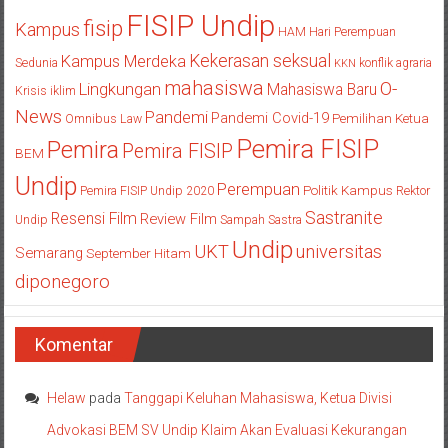
FISIP Undip
fisip
Kampus
HAM
Hari Perempuan
Kekerasan seksual
Kampus Merdeka
Sedunia
konflik agraria
KKN
mahasiswa
O-
Lingkungan
Mahasiswa Baru
Krisis iklim
News
Pandemi
Pandemi Covid-19
Pemilihan Ketua
Omnibus Law
Pemira FISIP
Pemira
Pemira FISIP
BEM
Undip
Perempuan
Politik Kampus
Pemira FISIP Undip 2020
Rektor
Sastranite
Resensi Film
Review Film
Undip
Sampah
Sastra
Undip
UKT
universitas
Semarang
September Hitam
diponegoro
Komentar
Helaw
pada
Tanggapi Keluhan Mahasiswa, Ketua Divisi
Advokasi BEM SV Undip Klaim Akan Evaluasi Kekurangan