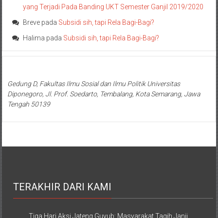
yang Terjadi Pada Banding UKT Semester Ganjil 2019/2020
Breve
pada
Subsidi sih, tapi Rela Bagi-Bagi?
Halima
pada
Subsidi sih, tapi Rela Bagi-Bagi?
Gedung D, Fakultas Ilmu Sosial dan Ilmu Politik Universitas
Diponegoro, Jl. Prof. Soedarto, Tembalang, Kota Semarang, Jawa
Tengah 50139
TERAKHIR DARI KAMI
Tiga Hari Aksi Jateng Guyub: Masyarakat Tagih Janji