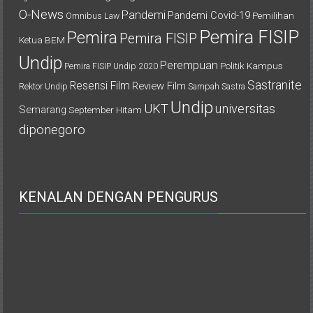
O-News
Pandemi
Pandemi Covid-19
Pemilihan
Omnibus Law
Pemira FISIP
Pemira
Pemira FISIP
Ketua BEM
Undip
Perempuan
Politik Kampus
Pemira FISIP Undip 2020
Sastranite
Resensi Film
Review Film
Rektor Undip
Sampah
Sastra
Undip
UKT
universitas
Semarang
September Hitam
diponegoro
KENALAN DENGAN PENGURUS