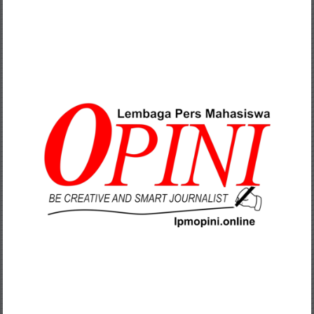
Lompat
ke
konten