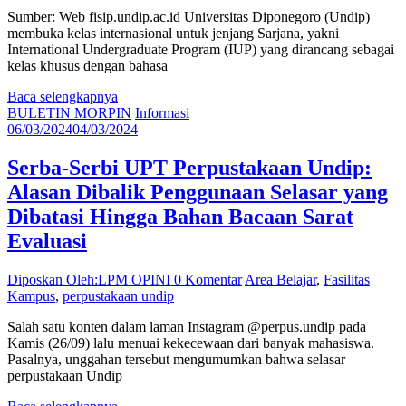
Sumber: Web fisip.undip.ac.id Universitas Diponegoro (Undip)
membuka kelas internasional untuk jenjang Sarjana, yakni
International Undergraduate Program (IUP) yang dirancang sebagai
kelas khusus dengan bahasa
Baca selengkapnya
BULETIN MORPIN
Informasi
06/03/2024
04/03/2024
Serba-Serbi UPT Perpustakaan Undip:
Alasan Dibalik Penggunaan Selasar yang
Dibatasi Hingga Bahan Bacaan Sarat
Evaluasi
Diposkan Oleh:LPM OPINI
0 Komentar
Area Belajar
,
Fasilitas
Kampus
,
perpustakaan undip
Salah satu konten dalam laman Instagram @perpus.undip pada
Kamis (26/09) lalu menuai kekecewaan dari banyak mahasiswa.
Pasalnya, unggahan tersebut mengumumkan bahwa selasar
perpustakaan Undip