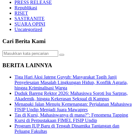
PRESS RELEASE
Republikasi
RISET
SASTRANITE
SUARA OPINI
Uncategorized
Cari Berita Kami
BERITA LAINNYA
Tiga Hari Aksi Jateng Guyub: Masyarakat Tagih Janji
Penyelesaian Masalah Lingkungan Hidup, Konflik Agraria,
hingga Kriminalisasi Warga
Duduk Bareng Rektor 2026: Mahasiswa Soroti Isu Sarpras,
Akademik, hingga Kekerasan Seksual di Kampus
Menapaki Jalan Menuju Kemenangan: Perjalanan Mahasiswa
FISIP Undip Menjadi Juara Mawapres
Tas di Kursi, Mahasiswanya di mana?”: Fenomena Tapping
Kursi di Perpustakaan FIMEL FISIP Undip
Program IUP Baru di Tengah Dinamika Tantangan dan
Peluang Fakultas