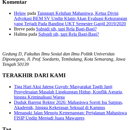
Komentar
Helaw
pada
Tanggapi Keluhan Mahasiswa, Ketua Divisi
Advokasi BEM SV Undip Klaim Akan Evaluasi Kekurangan
yang Terjadi Pada Banding UKT Semester Ganjil 2019/2020
Breve
pada
Subsidi sih, tapi Rela Bagi-Bagi?
Halima
pada
Subsidi sih, tapi Rela Bagi-Bagi?
Gedung D, Fakultas Ilmu Sosial dan Ilmu Politik Universitas
Diponegoro, Jl. Prof. Soedarto, Tembalang, Kota Semarang, Jawa
Tengah 50139
TERAKHIR DARI KAMI
Tiga Hari Aksi Jateng Guyub: Masyarakat Tagih Janji
Penyelesaian Masalah Lingkungan Hidup, Konflik Agraria,
hingga Kriminalisasi Warga
Duduk Bareng Rektor 2026: Mahasiswa Soroti Isu Sarpras,
Akademik, hingga Kekerasan Seksual di Kampus
Menapaki Jalan Menuju Kemenangan: Perjalanan Mahasiswa
FISIP Undip Menjadi Juara Mawapres
Tag