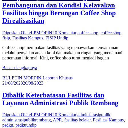
Pembangunan dan Kondisi Kelayakan
Fasilitas hingga Berangan Coffee Shop
Direalisasikan
Diposkan Oleh:LPM OPINI
0 Komentar
coffee shop
,
coffee shop
fisip
,
Fasilitas Kampus
,
FISIP Undip
Coffee shop merupakan fasilitas yang menawarkan kenyamanan
melalui penyajian aneka kopi dan makanan ringan yang menemani
pertemuan informal. Kini, coffee shop turut menjadi bagian
Baca selengkapnya
BULETIN MORPIN
Laporan Khusus
21/08/2023
20/08/2023
Dibalik Keterbatasan Fasilitas dan
Layanan Administrasi Publik Rembang
Diposkan Oleh:LPM OPINI
0 Komentar
administrasipublik
,
administrasipublikrembang
,
APR
,
fasilitas belajar
,
Fasilitas Kampus
,
psdku
,
psdkuundip