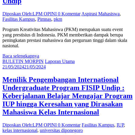
Undip
Diposkan Oleh:LPM OPINI
0 Komentar
Aspirasi Mahasiswa
,
Fasilitas Kampus
,
Pimnas
,
pkm
Program Kreativitas Mahasiswa (PKM) merupakan suatu event
yang prestisius di Indonesia. PKM memberikan dampak berupa
peningkatan prestasi mahasiswa dan perguruan tinggi dalam skala
nasional.
Baca selengkapnya
BULETIN MORPIN
Laporan Utama
21/05/2024
21/05/2024
Menilik Pengembangan International
Undergraduate Program FISIP Undip :
Keberjalanan Belajar Mengajar Program
IUP hingga Keresahan yang Dirasakan
Mahasiswa Kelas Internasional
Diposkan Oleh:LPM OPINI
0 Komentar
Fasilitas Kampus
,
IUP
,
kelas internasional
,
universitas diponegoro