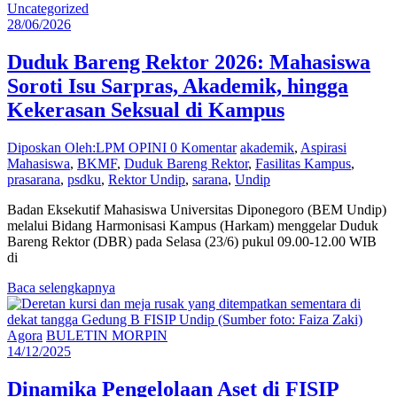
Uncategorized
28/06/2026
Duduk Bareng Rektor 2026: Mahasiswa
Soroti Isu Sarpras, Akademik, hingga
Kekerasan Seksual di Kampus
Diposkan Oleh:LPM OPINI
0 Komentar
akademik
,
Aspirasi
Mahasiswa
,
BKMF
,
Duduk Bareng Rektor
,
Fasilitas Kampus
,
prasarana
,
psdku
,
Rektor Undip
,
sarana
,
Undip
Badan Eksekutif Mahasiswa Universitas Diponegoro (BEM Undip)
melalui Bidang Harmonisasi Kampus (Harkam) menggelar Duduk
Bareng Rektor (DBR) pada Selasa (23/6) pukul 09.00-12.00 WIB
di
Baca selengkapnya
Agora
BULETIN MORPIN
14/12/2025
Dinamika Pengelolaan Aset di FISIP