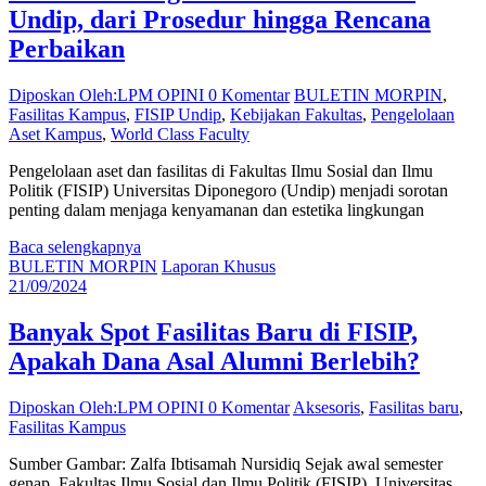
Undip, dari Prosedur hingga Rencana
Perbaikan
Diposkan Oleh:LPM OPINI
0 Komentar
BULETIN MORPIN
,
Fasilitas Kampus
,
FISIP Undip
,
Kebijakan Fakultas
,
Pengelolaan
Aset Kampus
,
World Class Faculty
Pengelolaan aset dan fasilitas di Fakultas Ilmu Sosial dan Ilmu
Politik (FISIP) Universitas Diponegoro (Undip) menjadi sorotan
penting dalam menjaga kenyamanan dan estetika lingkungan
Baca selengkapnya
BULETIN MORPIN
Laporan Khusus
21/09/2024
Banyak Spot Fasilitas Baru di FISIP,
Apakah Dana Asal Alumni Berlebih?
Diposkan Oleh:LPM OPINI
0 Komentar
Aksesoris
,
Fasilitas baru
,
Fasilitas Kampus
Sumber Gambar: Zalfa Ibtisamah Nursidiq Sejak awal semester
genap, Fakultas Ilmu Sosial dan Ilmu Politik (FISIP), Universitas