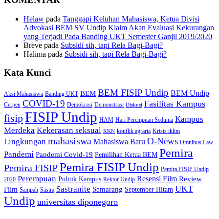
Helaw
pada
Tanggapi Keluhan Mahasiswa, Ketua Divisi
Advokasi BEM SV Undip Klaim Akan Evaluasi Kekurangan
yang Terjadi Pada Banding UKT Semester Ganjil 2019/2020
Breve
pada
Subsidi sih, tapi Rela Bagi-Bagi?
Halima
pada
Subsidi sih, tapi Rela Bagi-Bagi?
Kata Kunci
BEM FISIP Undip
BEM Undip
BEM
Aksi Mahasiswa
Banding UKT
COVID-19
Fasilitas Kampus
Cerpen
Demokrasi
Demonstrasi
Diskusi
FISIP Undip
fisip
Kampus
HAM
Hari Perempuan Sedunia
Kekerasan seksual
Merdeka
konflik agraria
Krisis iklim
KKN
mahasiswa
O-News
Lingkungan
Mahasiswa Baru
Omnibus Law
Pemira
Pandemi
Pandemi Covid-19
Pemilihan Ketua BEM
Pemira FISIP Undip
Pemira FISIP
Pemira FISIP Undip
Perempuan
Resensi Film
Review
Politik Kampus
2020
Rektor Undip
Sastranite
UKT
Film
Semarang
September Hitam
Sampah
Sastra
Undip
universitas diponegoro