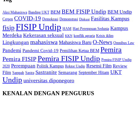
BEM FISIP Undip
BEM Undip
BEM
Aksi Mahasiswa
Banding UKT
COVID-19
Fasilitas Kampus
Cerpen
Demokrasi
Demonstrasi
Diskusi
FISIP Undip
fisip
Kampus
HAM
Hari Perempuan Sedunia
Kekerasan seksual
Merdeka
konflik agraria
Krisis iklim
KKN
mahasiswa
O-News
Lingkungan
Mahasiswa Baru
Omnibus Law
Pemira
Pandemi
Pandemi Covid-19
Pemilihan Ketua BEM
Pemira FISIP Undip
Pemira FISIP
Pemira FISIP Undip
Perempuan
Resensi Film
Review
Politik Kampus
2020
Rektor Undip
Sastranite
UKT
Film
Semarang
September Hitam
Sampah
Sastra
Undip
universitas diponegoro
KENALAN DENGAN PENGURUS