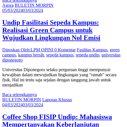
Baca selengkapnya
Agora
BULETIN MORPIN
05/03/2024
03/03/2024
Undip Fasilitasi Sepeda Kampus:
Realisasi Green Campus untuk
Wujudkan Lingkungan Nol Emisi
Diposkan Oleh:LPM OPINI
0 Komentar
Fasilitas Kampus
,
green
campus
,
kampus bersih
,
sepeda kampus
,
sepeda undip
,
universitas
diponegoro
Universitas Diponegoro selaku perguruan tinggi mempunyai
kewajiban dalam mewujudkan lingkungan yang “ramah” secara
fisik. Hal ini tentu saja sejalan dengan tanggung jawab untuk
menjadikan
Baca selengkapnya
BULETIN MORPIN
Laporan Khusus
04/03/2024
03/03/2024
Coffee Shop FISIP Undip: Mahasiswa
Mempertanyakan Keberlanjutan