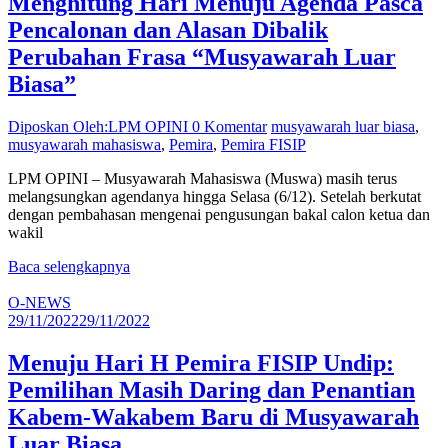
Menghitung Hari Menuju Agenda Pasca
Pencalonan dan Alasan Dibalik
Perubahan Frasa “Musyawarah Luar
Biasa”
Diposkan Oleh:LPM OPINI
0 Komentar
musyawarah luar biasa
,
musyawarah mahasiswa
,
Pemira
,
Pemira FISIP
LPM OPINI – Musyawarah Mahasiswa (Muswa) masih terus
melangsungkan agendanya hingga Selasa (6/12). Setelah berkutat
dengan pembahasan mengenai pengusungan bakal calon ketua dan
wakil
Baca selengkapnya
O-NEWS
29/11/2022
29/11/2022
Menuju Hari H Pemira FISIP Undip:
Pemilihan Masih Daring dan Penantian
Kabem-Wakabem Baru di Musyawarah
Luar Biasa