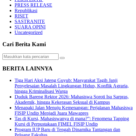
PRESS RELEASE
Republikasi
RISET
SASTRANITE
SUARA OPINI
Uncategorized
Cari Berita Kami
BERITA LAINNYA
Tiga Hari Aksi Jateng Guyub: Masyarakat Tagih Janji
Penyelesaian Masalah Lingkungan Hidup, Konflik Agraria,
hingga Kriminalisasi Warga
Duduk Bareng Rektor 2026: Mahasiswa Soroti Isu Sarpras,
Akademik, hingga Kekerasan Seksual di Kampus
Menapaki Jalan Menuju Kemenangan: Perjalanan Mahasiswa
FISIP Undip Menjadi Juara Mawapres
Tas di Kursi, Mahasiswanya di mana?”: Fenomena Tapping
Kursi di Perpustakaan FIMEL FISIP Undip
Program IUP Baru di Tengah Dinamika Tantangan dan
Peluang Fakultas