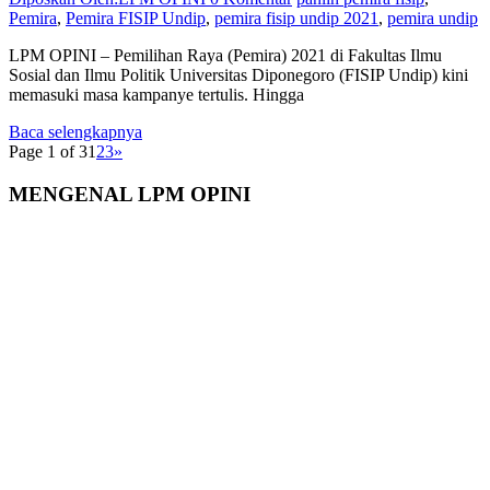
Pemira
,
Pemira FISIP Undip
,
pemira fisip undip 2021
,
pemira undip
LPM OPINI – Pemilihan Raya (Pemira) 2021 di Fakultas Ilmu
Sosial dan Ilmu Politik Universitas Diponegoro (FISIP Undip) kini
memasuki masa kampanye tertulis. Hingga
Baca selengkapnya
Page 1 of 3
1
2
3
»
MENGENAL LPM OPINI