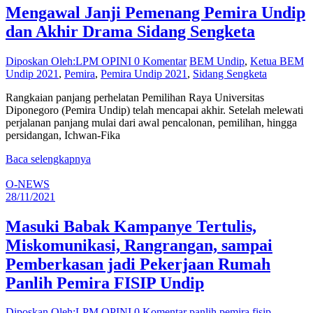
Mengawal Janji Pemenang Pemira Undip
dan Akhir Drama Sidang Sengketa
Diposkan Oleh:LPM OPINI
0 Komentar
BEM Undip
,
Ketua BEM
Undip 2021
,
Pemira
,
Pemira Undip 2021
,
Sidang Sengketa
Rangkaian panjang perhelatan Pemilihan Raya Universitas
Diponegoro (Pemira Undip) telah mencapai akhir. Setelah melewati
perjalanan panjang mulai dari awal pencalonan, pemilihan, hingga
persidangan, Ichwan-Fika
Baca selengkapnya
O-NEWS
28/11/2021
Masuki Babak Kampanye Tertulis,
Miskomunikasi, Rangrangan, sampai
Pemberkasan jadi Pekerjaan Rumah
Panlih Pemira FISIP Undip
Diposkan Oleh:LPM OPINI
0 Komentar
panlih pemira fisip
,