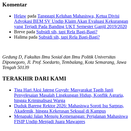
Komentar
Helaw
pada
Tanggapi Keluhan Mahasiswa, Ketua Divisi
Advokasi BEM SV Undip Klaim Akan Evaluasi Kekurangan
yang Terjadi Pada Banding UKT Semester Ganjil 2019/2020
Breve
pada
Subsidi sih, tapi Rela Bagi-Bagi?
Halima
pada
Subsidi sih, tapi Rela Bagi-Bagi?
Gedung D, Fakultas Ilmu Sosial dan Ilmu Politik Universitas
Diponegoro, Jl. Prof. Soedarto, Tembalang, Kota Semarang, Jawa
Tengah 50139
TERAKHIR DARI KAMI
Tiga Hari Aksi Jateng Guyub: Masyarakat Tagih Janji
Penyelesaian Masalah Lingkungan Hidup, Konflik Agraria,
hingga Kriminalisasi Warga
Duduk Bareng Rektor 2026: Mahasiswa Soroti Isu Sarpras,
Akademik, hingga Kekerasan Seksual di Kampus
Menapaki Jalan Menuju Kemenangan: Perjalanan Mahasiswa
FISIP Undip Menjadi Juara Mawapres