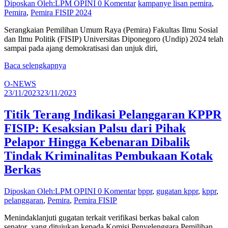
Diposkan Oleh:LPM OPINI
0 Komentar
kampanye lisan pemira
,
Pemira
,
Pemira FISIP 2024
Serangkaian Pemilihan Umum Raya (Pemira) Fakultas Ilmu Sosial
dan Ilmu Politik (FISIP) Universitas Diponegoro (Undip) 2024 telah
sampai pada ajang demokratisasi dan unjuk diri,
Baca selengkapnya
O-NEWS
23/11/2023
23/11/2023
Titik Terang Indikasi Pelanggaran KPPR
FISIP: Kesaksian Palsu dari Pihak
Pelapor Hingga Kebenaran Dibalik
Tindak Kriminalitas Pembukaan Kotak
Berkas
Diposkan Oleh:LPM OPINI
0 Komentar
bppr
,
gugatan kppr
,
kppr
,
pelanggaran
,
Pemira
,
Pemira FISIP
Menindaklanjuti gugatan terkait verifikasi berkas bakal calon
senator yang ditujukan kepada Komisi Penyelenggara Pemilihan