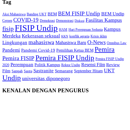
Tag
BEM FISIP Undip
BEM Undip
BEM
Aksi Mahasiswa
Banding UKT
COVID-19
Fasilitas Kampus
Cerpen
Demokrasi
Demonstrasi
Diskusi
FISIP Undip
fisip
Kampus
HAM
Hari Perempuan Sedunia
Kekerasan seksual
Merdeka
konflik agraria
Krisis iklim
KKN
mahasiswa
O-News
Lingkungan
Mahasiswa Baru
Omnibus Law
Pemira
Pandemi
Pandemi Covid-19
Pemilihan Ketua BEM
Pemira FISIP Undip
Pemira FISIP
Pemira FISIP Undip
Perempuan
Resensi Film
Review
Politik Kampus
2020
Rektor Undip
Sastranite
UKT
Film
Semarang
September Hitam
Sampah
Sastra
Undip
universitas diponegoro
KENALAN DENGAN PENGURUS