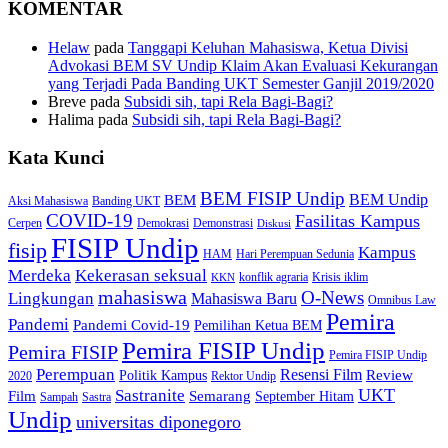
KOMENTAR
Helaw
pada
Tanggapi Keluhan Mahasiswa, Ketua Divisi
Advokasi BEM SV Undip Klaim Akan Evaluasi Kekurangan
yang Terjadi Pada Banding UKT Semester Ganjil 2019/2020
Breve
pada
Subsidi sih, tapi Rela Bagi-Bagi?
Halima
pada
Subsidi sih, tapi Rela Bagi-Bagi?
Kata Kunci
BEM FISIP Undip
BEM Undip
BEM
Aksi Mahasiswa
Banding UKT
COVID-19
Fasilitas Kampus
Cerpen
Demokrasi
Demonstrasi
Diskusi
FISIP Undip
fisip
Kampus
HAM
Hari Perempuan Sedunia
Kekerasan seksual
Merdeka
konflik agraria
Krisis iklim
KKN
mahasiswa
O-News
Lingkungan
Mahasiswa Baru
Omnibus Law
Pemira
Pandemi
Pandemi Covid-19
Pemilihan Ketua BEM
Pemira FISIP Undip
Pemira FISIP
Pemira FISIP Undip
Perempuan
Resensi Film
Review
Politik Kampus
2020
Rektor Undip
Sastranite
UKT
Film
Semarang
September Hitam
Sampah
Sastra
Undip
universitas diponegoro