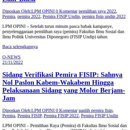
Diposkan Oleh:LPM OPINI
0 Komentar
pemilihan raya 2022
,
Pemira
,
pemira 2022
,
Pemira FISIP Undip
,
pemira fisip undip 2022
LPM OPINI – Setelah turun minum pasca babak kampanye,
penyelenggaraan pemilihan raya (pemira) Fakultas Ilmu Sosial dan
Ilmu Politik Universitas Diponegoro (FISIP Undip) tahun
Baca selengkapnya
O-NEWS
21/11/2022
Sidang Verifikasi Pemira FISIP: Sahnya
Nol Paslon Kabem-Wakabem Hingga
Pelaksanaan Sidang yang Molor Berjam-
Jam
Diposkan Oleh:LPM OPINI
0 Komentar
panlih pemira fisip
,
Pemira
,
Pemira FISIP
,
Pemira FISIP 2022
,
Pemira FISIP Undip
LPM OPINI – Pemilihan Raya (Pemira) di Fakultas Ilmu Sosial dan