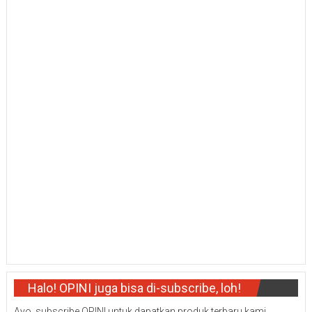
Halo! OPINI juga bisa di-subscribe, loh!
Ayo, subscribe OPINI untuk dapatkan produk terbaru kami.