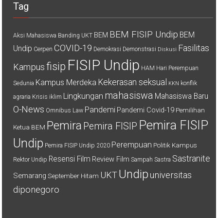
Tag
BEM FISIP Undip
BEM
BEM
Aksi Mahasiswa
Banding UKT
COVID-19
Fasilitas
Undip
Cerpen
Demokrasi
Demonstrasi
Diskusi
FISIP Undip
fisip
Kampus
HAM
Hari Perempuan
Kekerasan seksual
Kampus Merdeka
Sedunia
konflik
KKN
mahasiswa
Lingkungan
Mahasiswa Baru
agraria
Krisis iklim
O-News
Pandemi
Pandemi Covid-19
Pemilihan
Omnibus Law
Pemira FISIP
Pemira
Pemira FISIP
Ketua BEM
Undip
Perempuan
Politik Kampus
Pemira FISIP Undip 2020
Sastranite
Resensi Film
Review Film
Rektor Undip
Sampah
Sastra
Undip
UKT
universitas
Semarang
September Hitam
diponegoro