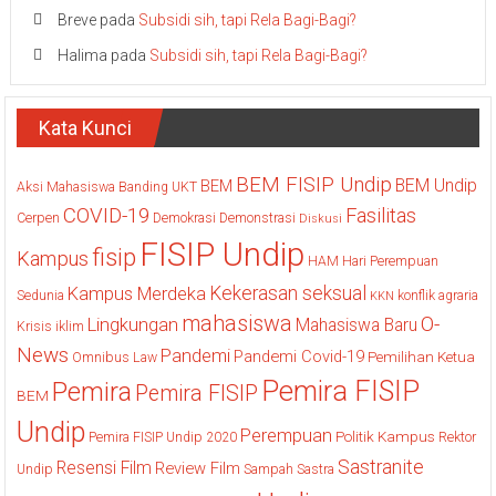
Breve
pada
Subsidi sih, tapi Rela Bagi-Bagi?
Halima
pada
Subsidi sih, tapi Rela Bagi-Bagi?
Kata Kunci
BEM FISIP Undip
BEM Undip
BEM
Aksi Mahasiswa
Banding UKT
COVID-19
Fasilitas
Cerpen
Demokrasi
Demonstrasi
Diskusi
FISIP Undip
fisip
Kampus
HAM
Hari Perempuan
Kekerasan seksual
Kampus Merdeka
Sedunia
konflik agraria
KKN
mahasiswa
O-
Lingkungan
Mahasiswa Baru
Krisis iklim
News
Pandemi
Pandemi Covid-19
Pemilihan Ketua
Omnibus Law
Pemira FISIP
Pemira
Pemira FISIP
BEM
Undip
Perempuan
Politik Kampus
Pemira FISIP Undip 2020
Rektor
Sastranite
Resensi Film
Review Film
Undip
Sampah
Sastra