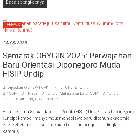
Baca selengkapnya
O-NEWS
24/08/2025
Semarak ORYGIN 2025: Perwajahan
Baru Orientasi Diponegoro Muda
FISIP Undip
Diposkan Oleh:LPM OPINI
0 Komentar
#ODM FISIP
,
Maba FISIP Undip
,
Mahasiswa Baru
,
ODM FISIP Undip
,
Orientasi Kampus
,
ORYGIN 2025
Fakultas Ilmu Sosial dan Ilmu Politik (FISIP) Universitas Diponegoro
(Undip) kembali menyambut mahasiswa baru di tahun akademik
2025/2026 melalui serangkaian kegiatan pengenalan lingkungan
kampus.