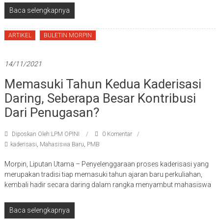
Baca selengkapnya
ARTIKEL
BULETIN MORPIN
14/11/2021
Memasuki Tahun Kedua Kaderisasi
Daring, Seberapa Besar Kontribusi
Dari Penugasan?
Diposkan Oleh:LPM OPINI
0 Komentar
kaderisasi
,
Mahasiswa Baru
,
PMB
Morpin, Liputan Utama – Penyelenggaraan proses kaderisasi yang
merupakan tradisi tiap memasuki tahun ajaran baru perkuliahan,
kembali hadir secara daring dalam rangka menyambut mahasiswa
Baca selengkapnya