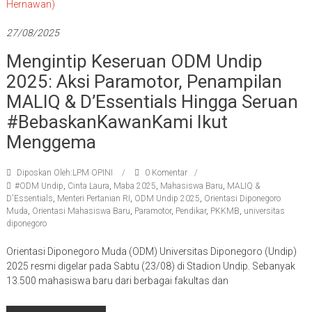
27/08/2025
Mengintip Keseruan ODM Undip
2025: Aksi Paramotor, Penampilan
MALIQ & D’Essentials Hingga Seruan
#BebaskanKawanKami Ikut
Menggema
Diposkan Oleh:LPM OPINI
0 Komentar
#ODM Undip
,
Cinta Laura
,
Maba 2025
,
Mahasiswa Baru
,
MALIQ &
D'Essentials
,
Menteri Pertanian RI
,
ODM Undip 2025
,
Orientasi Diponegoro
Muda
,
Orientasi Mahasiswa Baru
,
Paramotor
,
Pendikar
,
PKKMB
,
universitas
diponegoro
Orientasi Diponegoro Muda (ODM) Universitas Diponegoro (Undip)
2025 resmi digelar pada Sabtu (23/08) di Stadion Undip. Sebanyak
13.500 mahasiswa baru dari berbagai fakultas dan