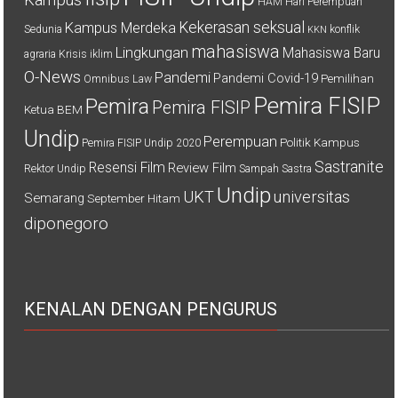
HAM
Hari Perempuan
Kekerasan seksual
Kampus Merdeka
Sedunia
konflik
KKN
mahasiswa
Lingkungan
Mahasiswa Baru
agraria
Krisis iklim
O-News
Pandemi
Pandemi Covid-19
Pemilihan
Omnibus Law
Pemira FISIP
Pemira
Pemira FISIP
Ketua BEM
Undip
Perempuan
Politik Kampus
Pemira FISIP Undip 2020
Sastranite
Resensi Film
Review Film
Rektor Undip
Sampah
Sastra
Undip
UKT
universitas
Semarang
September Hitam
diponegoro
KENALAN DENGAN PENGURUS