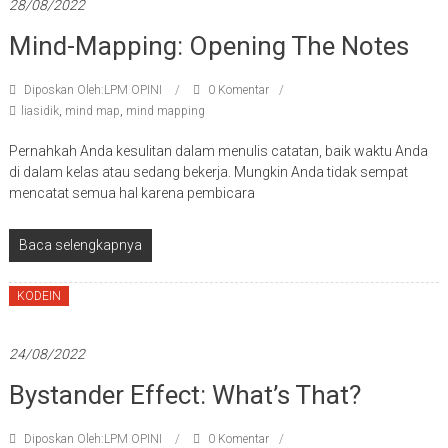
28/08/2022
Mind-Mapping: Opening The Notes
Diposkan Oleh:LPM OPINI
0 Komentar
liasidik
,
mind map
,
mind mapping
Pernahkah Anda kesulitan dalam menulis catatan, baik waktu Anda
di dalam kelas atau sedang bekerja. Mungkin Anda tidak sempat
mencatat semua hal karena pembicara
Baca selengkapnya
KODEIN
24/08/2022
Bystander Effect: What’s That?
Diposkan Oleh:LPM OPINI
0 Komentar