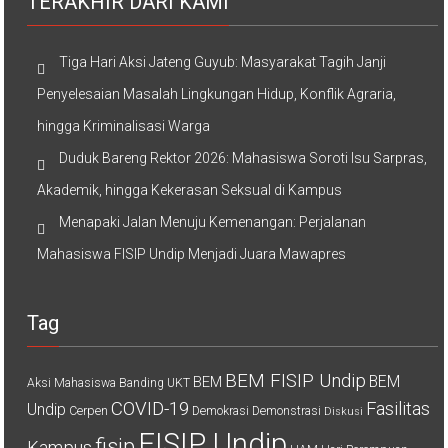
TERAKHIR DARI KAMI
Tiga Hari Aksi Jateng Guyub: Masyarakat Tagih Janji
Penyelesaian Masalah Lingkungan Hidup, Konflik Agraria,
hingga Kriminalisasi Warga
Duduk Bareng Rektor 2026: Mahasiswa Soroti Isu Sarpras,
Akademik, hingga Kekerasan Seksual di Kampus
Menapaki Jalan Menuju Kemenangan: Perjalanan
Mahasiswa FISIP Undip Menjadi Juara Mawapres
Tag
BEM FISIP Undip
BEM
BEM
Aksi Mahasiswa
Banding UKT
COVID-19
Fasilitas
Undip
Cerpen
Demokrasi
Demonstrasi
Diskusi
FISIP Undip
fisip
Kampus