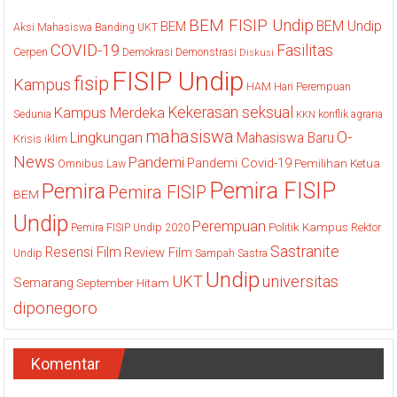
BEM FISIP Undip
BEM Undip
BEM
Aksi Mahasiswa
Banding UKT
COVID-19
Fasilitas
Cerpen
Demokrasi
Demonstrasi
Diskusi
FISIP Undip
fisip
Kampus
HAM
Hari Perempuan
Kekerasan seksual
Kampus Merdeka
Sedunia
konflik agraria
KKN
mahasiswa
O-
Lingkungan
Mahasiswa Baru
Krisis iklim
News
Pandemi
Pandemi Covid-19
Pemilihan Ketua
Omnibus Law
Pemira FISIP
Pemira
Pemira FISIP
BEM
Undip
Perempuan
Politik Kampus
Pemira FISIP Undip 2020
Rektor
Sastranite
Resensi Film
Review Film
Undip
Sampah
Sastra
Undip
UKT
universitas
Semarang
September Hitam
diponegoro
Komentar