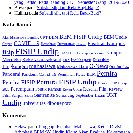
yang Terjadi Pada Banding UKT Semester Ganjil 2019/2020
Breve
pada
Subsidi sih, tapi Rela Bagi-Bagi?
Halima
pada
Subsidi sih, tapi Rela Bagi-Bagi?
Kata Kunci
BEM FISIP Undip
BEM Undip
BEM
Aksi Mahasiswa
Banding UKT
COVID-19
Fasilitas Kampus
Cerpen
Demokrasi
Demonstrasi
Diskusi
FISIP Undip
fisip
Kampus
HAM
Hari Perempuan Sedunia
Kekerasan seksual
Merdeka
konflik agraria
Krisis iklim
KKN
mahasiswa
O-News
Lingkungan
Mahasiswa Baru
Omnibus Law
Pemira
Pandemi
Pandemi Covid-19
Pemilihan Ketua BEM
Pemira FISIP Undip
Pemira FISIP
Pemira FISIP Undip
Perempuan
Resensi Film
Review
Politik Kampus
2020
Rektor Undip
Sastranite
UKT
Film
Semarang
September Hitam
Sampah
Sastra
Undip
universitas diponegoro
Komentar
Helaw
pada
Tanggapi Keluhan Mahasiswa, Ketua Divisi
Advokasi BEM SV Undip Klaim Akan Evaluasi Kekurangan