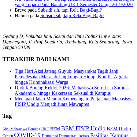
yang Terjadi Pada Banding UKT Semester Ganjil 2019/2020
Breve
pada
Subsidi sih, tapi Rela Bagi-Bagi?
Halima
pada
Subsidi sih, tapi Rela Bagi-Bagi?
Gedung D, Fakultas Ilmu Sosial dan Ilmu Politik Universitas
Diponegoro, Jl. Prof. Soedarto, Tembalang, Kota Semarang, Jawa
Tengah 50139
TERAKHIR DARI KAMI
Tiga Hari Aksi Jateng Guyub: Masyarakat Tagih Janji
Penyelesaian Masalah Lingkungan Hidup, Konflik Agraria,
hingga Kriminalisasi Warga
Duduk Bareng Rektor 2026: Mahasiswa Soroti Isu Sarpras,
Akademik, hingga Kekerasan Seksual di Kampus
Menapaki Jalan Menuju Kemenangan: Perjalanan Mahasiswa
FISIP Undip Menjadi Juara Mawapres
Tag
BEM FISIP Undip
BEM Undip
BEM
Aksi Mahasiswa
Banding UKT
COVID-19
Fasilitas Kampus
Cerpen
Demokrasi
Demonstrasi
Diskusi