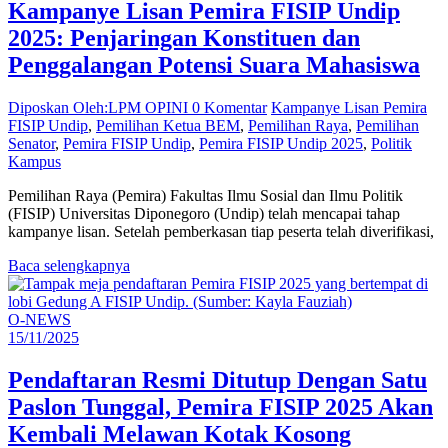
Kampanye Lisan Pemira FISIP Undip
2025: Penjaringan Konstituen dan
Penggalangan Potensi Suara Mahasiswa
Diposkan Oleh:LPM OPINI
0 Komentar
Kampanye Lisan Pemira
FISIP Undip
,
Pemilihan Ketua BEM
,
Pemilihan Raya
,
Pemilihan
Senator
,
Pemira FISIP Undip
,
Pemira FISIP Undip 2025
,
Politik
Kampus
Pemilihan Raya (Pemira) Fakultas Ilmu Sosial dan Ilmu Politik
(FISIP) Universitas Diponegoro (Undip) telah mencapai tahap
kampanye lisan. Setelah pemberkasan tiap peserta telah diverifikasi,
Baca selengkapnya
O-NEWS
15/11/2025
Pendaftaran Resmi Ditutup Dengan Satu
Paslon Tunggal, Pemira FISIP 2025 Akan
Kembali Melawan Kotak Kosong