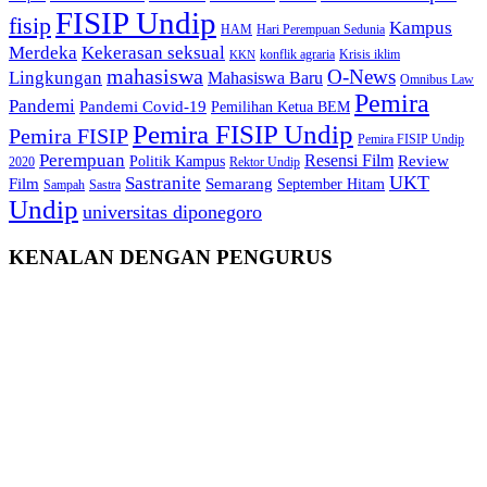
FISIP Undip
fisip
Kampus
HAM
Hari Perempuan Sedunia
Kekerasan seksual
Merdeka
konflik agraria
Krisis iklim
KKN
mahasiswa
O-News
Lingkungan
Mahasiswa Baru
Omnibus Law
Pemira
Pandemi
Pandemi Covid-19
Pemilihan Ketua BEM
Pemira FISIP Undip
Pemira FISIP
Pemira FISIP Undip
Perempuan
Resensi Film
Review
Politik Kampus
2020
Rektor Undip
Sastranite
UKT
Film
Semarang
September Hitam
Sampah
Sastra
Undip
universitas diponegoro
KENALAN DENGAN PENGURUS