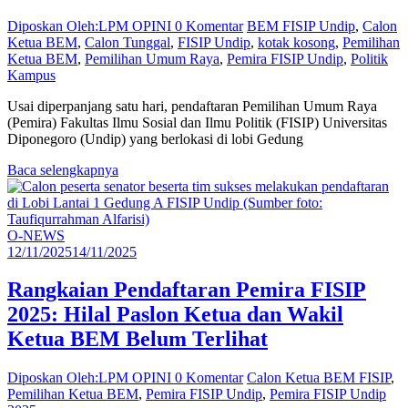
Diposkan Oleh:LPM OPINI
0 Komentar
BEM FISIP Undip
,
Calon
Ketua BEM
,
Calon Tunggal
,
FISIP Undip
,
kotak kosong
,
Pemilihan
Ketua BEM
,
Pemilihan Umum Raya
,
Pemira FISIP Undip
,
Politik
Kampus
Usai diperpanjang satu hari, pendaftaran Pemilihan Umum Raya
(Pemira) Fakultas Ilmu Sosial dan Ilmu Politik (FISIP) Universitas
Diponegoro (Undip) yang berlokasi di lobi Gedung
Baca selengkapnya
O-NEWS
12/11/2025
14/11/2025
Rangkaian Pendaftaran Pemira FISIP
2025: Hilal Paslon Ketua dan Wakil
Ketua BEM Belum Terlihat
Diposkan Oleh:LPM OPINI
0 Komentar
Calon Ketua BEM FISIP
,
Pemilihan Ketua BEM
,
Pemira FISIP Undip
,
Pemira FISIP Undip