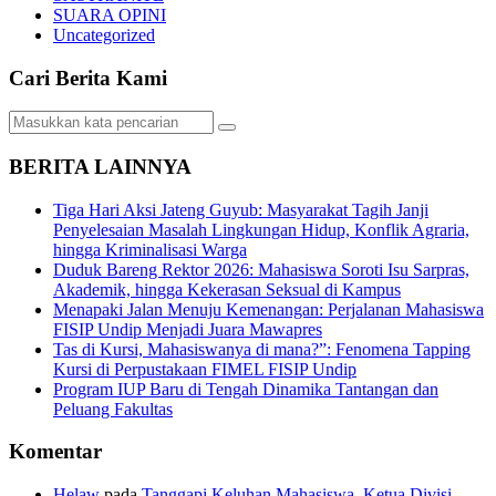
SUARA OPINI
Uncategorized
Cari Berita Kami
BERITA LAINNYA
Tiga Hari Aksi Jateng Guyub: Masyarakat Tagih Janji
Penyelesaian Masalah Lingkungan Hidup, Konflik Agraria,
hingga Kriminalisasi Warga
Duduk Bareng Rektor 2026: Mahasiswa Soroti Isu Sarpras,
Akademik, hingga Kekerasan Seksual di Kampus
Menapaki Jalan Menuju Kemenangan: Perjalanan Mahasiswa
FISIP Undip Menjadi Juara Mawapres
Tas di Kursi, Mahasiswanya di mana?”: Fenomena Tapping
Kursi di Perpustakaan FIMEL FISIP Undip
Program IUP Baru di Tengah Dinamika Tantangan dan
Peluang Fakultas
Komentar
Helaw
pada
Tanggapi Keluhan Mahasiswa, Ketua Divisi