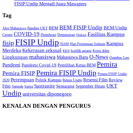
FISIP Undip Menjadi Juara Mawapres
Tag
BEM FISIP Undip
BEM Undip
BEM
Aksi Mahasiswa
Banding UKT
COVID-19
Fasilitas Kampus
Cerpen
Demokrasi
Demonstrasi
Diskusi
FISIP Undip
fisip
Kampus
HAM
Hari Perempuan Sedunia
Kekerasan seksual
Merdeka
konflik agraria
Krisis iklim
KKN
mahasiswa
O-News
Lingkungan
Mahasiswa Baru
Omnibus Law
Pemira
Pandemi
Pandemi Covid-19
Pemilihan Ketua BEM
Pemira FISIP Undip
Pemira FISIP
Pemira FISIP Undip
Perempuan
Resensi Film
Review
Politik Kampus
2020
Rektor Undip
Sastranite
UKT
Film
Semarang
September Hitam
Sampah
Sastra
Undip
universitas diponegoro
KENALAN DENGAN PENGURUS