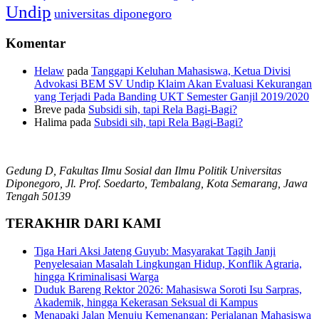
Undip
universitas diponegoro
Komentar
Helaw
pada
Tanggapi Keluhan Mahasiswa, Ketua Divisi
Advokasi BEM SV Undip Klaim Akan Evaluasi Kekurangan
yang Terjadi Pada Banding UKT Semester Ganjil 2019/2020
Breve
pada
Subsidi sih, tapi Rela Bagi-Bagi?
Halima
pada
Subsidi sih, tapi Rela Bagi-Bagi?
Gedung D, Fakultas Ilmu Sosial dan Ilmu Politik Universitas
Diponegoro, Jl. Prof. Soedarto, Tembalang, Kota Semarang, Jawa
Tengah 50139
TERAKHIR DARI KAMI
Tiga Hari Aksi Jateng Guyub: Masyarakat Tagih Janji
Penyelesaian Masalah Lingkungan Hidup, Konflik Agraria,
hingga Kriminalisasi Warga
Duduk Bareng Rektor 2026: Mahasiswa Soroti Isu Sarpras,
Akademik, hingga Kekerasan Seksual di Kampus
Menapaki Jalan Menuju Kemenangan: Perjalanan Mahasiswa