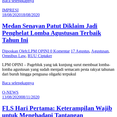
Baca selengkapnya
IMPRESI
18/08/2020
18/08/2020
Medan Senayan Patut Diklaim Jadi
Penghelat Lomba Agustusan Terbaik
Tahun Ini
Diposkan Oleh:LPM OPINI
0 Komentar
17 Agustus
,
Agustusan
,
Omnibus Law
,
RUU Ciptaker
LPM OPINI – Pagebluk yang tak kunjung surut membuat lomba-
lomba agustusan yang sudah menjadi semacam pesta rakyat tahunan
dari buruh hingga penguasa oligarki terpukul
Baca selengkapnya
O-NEWS
13/08/2020
08/11/2020
FLS Hari Pertama: Keterampilan Wajib
untuk Menghadapi Tantangan