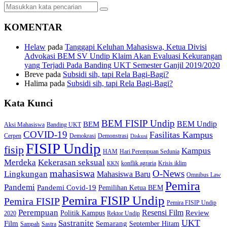
KOMENTAR
Helaw
pada
Tanggapi Keluhan Mahasiswa, Ketua Divisi
Advokasi BEM SV Undip Klaim Akan Evaluasi Kekurangan
yang Terjadi Pada Banding UKT Semester Ganjil 2019/2020
Breve
pada
Subsidi sih, tapi Rela Bagi-Bagi?
Halima
pada
Subsidi sih, tapi Rela Bagi-Bagi?
Kata Kunci
BEM FISIP Undip
BEM Undip
BEM
Aksi Mahasiswa
Banding UKT
COVID-19
Fasilitas Kampus
Cerpen
Demokrasi
Demonstrasi
Diskusi
FISIP Undip
fisip
Kampus
HAM
Hari Perempuan Sedunia
Kekerasan seksual
Merdeka
konflik agraria
Krisis iklim
KKN
mahasiswa
O-News
Lingkungan
Mahasiswa Baru
Omnibus Law
Pemira
Pandemi
Pandemi Covid-19
Pemilihan Ketua BEM
Pemira FISIP Undip
Pemira FISIP
Pemira FISIP Undip
Perempuan
Resensi Film
Review
Politik Kampus
2020
Rektor Undip
Sastranite
UKT
Film
Semarang
September Hitam
Sampah
Sastra