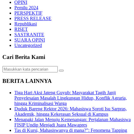
OPINI
Pemilu 2024
PERSPEKTIF
PRESS RELEASE
Republikasi
RISET
SASTRANITE
SUARA OPINI
Uncategorized
Cari Berita Kami
BERITA LAINNYA
Tiga Hari Aksi Jateng Guyub: Masyarakat Tagih Janji
Penyelesaian Masalah Lingkungan Hidup, Konflik Agraria,
hingga Kriminalisasi Warga
Duduk Bareng Rektor 2026: Mahasiswa Soroti Isu Sarpras,
Akademik, hingga Kekerasan Seksual di Kampus
Menapaki Jalan Menuju Kemenangan: Perjalanan Mahasiswa
FISIP Undip Menjadi Juara Mawapres
Tas di Kursi, Mahasiswanya di mana?”: Fenomena Tapping