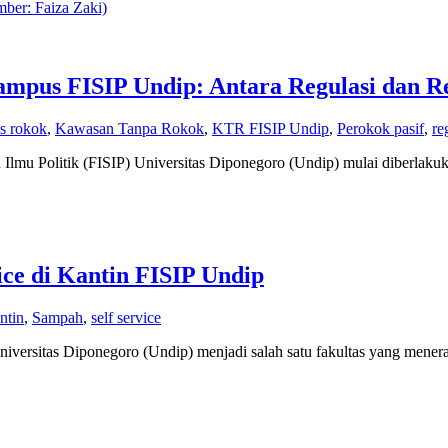
mpus FISIP Undip: Antara Regulasi dan Re
s rokok
,
Kawasan Tanpa Rokok
,
KTR FISIP Undip
,
Perokok pasif
,
re
lmu Politik (FISIP) Universitas Diponegoro (Undip) mulai diberlaku
ice di Kantin FISIP Undip
ntin
,
Sampah
,
self service
 Universitas Diponegoro (Undip) menjadi salah satu fakultas yang menera