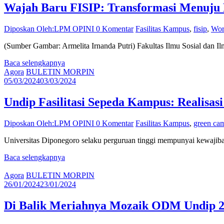
Wajah Baru FISIP: Transformasi Menuju K
Diposkan Oleh:LPM OPINI
0 Komentar
Fasilitas Kampus
,
fisip
,
Wor
(Sumber Gambar: Armelita Irnanda Putri) Fakultas Ilmu Sosial dan Il
Baca selengkapnya
Agora
BULETIN MORPIN
05/03/2024
03/03/2024
Undip Fasilitasi Sepeda Kampus: Realis
Diposkan Oleh:LPM OPINI
0 Komentar
Fasilitas Kampus
,
green ca
Universitas Diponegoro selaku perguruan tinggi mempunyai kewajiba
Baca selengkapnya
Agora
BULETIN MORPIN
26/01/2024
23/01/2024
Di Balik Meriahnya Mozaik ODM Undip 2