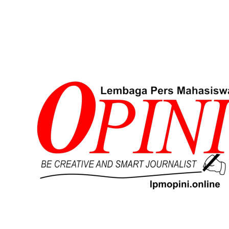
Lompat
ke
konten