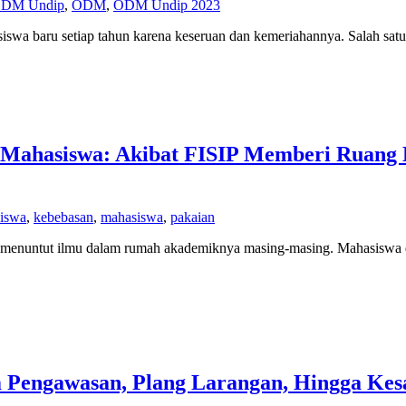
ODM Undip
,
ODM
,
ODM Undip 2023
iswa baru setiap tahun karena keseruan dan kemeriahannya. Salah satu
a Mahasiswa: Akibat FISIP Memberi Ruang
siswa
,
kebebasan
,
mahasiswa
,
pakaian
k menuntut ilmu dalam rumah akademiknya masing-masing. Mahasiswa 
 Pengawasan, Plang Larangan, Hingga Kes