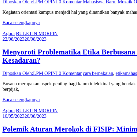
Diposkan Oleh:LPM OPINI
0 Komentar
Mahasiswa Baru
,
Mozaik 
Kegiatan orientasi kampus menjadi hal yang dinantikan banyak mahas
Baca selengkapnya
Agora
BULETIN MORPIN
22/08/2023
20/08/2023
Menyoroti Problematika Etika Berbusan
Kesadaran?
Diposkan Oleh:LPM OPINI
0 Komentar
cara berpakaian
,
etikamaha
Busana merupakan aspek penting bagi kaum intelektual yang henda
berpijak,
Baca selengkapnya
Agora
BULETIN MORPIN
10/05/2023
20/08/2023
Polemik Aturan Merokok di FISIP: Minim