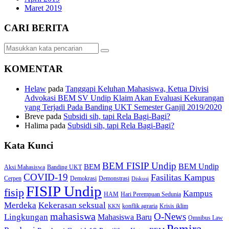
Maret 2019
CARI BERITA
KOMENTAR
Helaw
pada
Tanggapi Keluhan Mahasiswa, Ketua Divisi
Advokasi BEM SV Undip Klaim Akan Evaluasi Kekurangan
yang Terjadi Pada Banding UKT Semester Ganjil 2019/2020
Breve
pada
Subsidi sih, tapi Rela Bagi-Bagi?
Halima
pada
Subsidi sih, tapi Rela Bagi-Bagi?
Kata Kunci
BEM FISIP Undip
BEM Undip
BEM
Aksi Mahasiswa
Banding UKT
COVID-19
Fasilitas Kampus
Cerpen
Demokrasi
Demonstrasi
Diskusi
FISIP Undip
fisip
Kampus
HAM
Hari Perempuan Sedunia
Kekerasan seksual
Merdeka
konflik agraria
Krisis iklim
KKN
mahasiswa
O-News
Lingkungan
Mahasiswa Baru
Omnibus Law