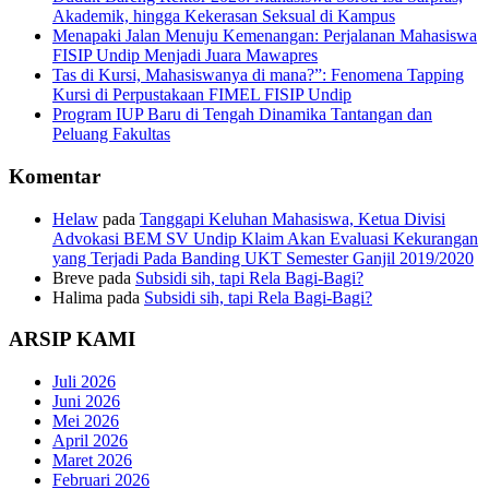
Akademik, hingga Kekerasan Seksual di Kampus
Menapaki Jalan Menuju Kemenangan: Perjalanan Mahasiswa
FISIP Undip Menjadi Juara Mawapres
Tas di Kursi, Mahasiswanya di mana?”: Fenomena Tapping
Kursi di Perpustakaan FIMEL FISIP Undip
Program IUP Baru di Tengah Dinamika Tantangan dan
Peluang Fakultas
Komentar
Helaw
pada
Tanggapi Keluhan Mahasiswa, Ketua Divisi
Advokasi BEM SV Undip Klaim Akan Evaluasi Kekurangan
yang Terjadi Pada Banding UKT Semester Ganjil 2019/2020
Breve
pada
Subsidi sih, tapi Rela Bagi-Bagi?
Halima
pada
Subsidi sih, tapi Rela Bagi-Bagi?
ARSIP KAMI
Juli 2026
Juni 2026
Mei 2026
April 2026
Maret 2026
Februari 2026