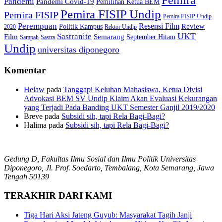
Pemira
Pandemi
Pandemi Covid-19
Pemilihan Ketua BEM
Pemira FISIP Undip
Pemira FISIP
Pemira FISIP Undip
Perempuan
Resensi Film
Review
Politik Kampus
2020
Rektor Undip
Sastranite
UKT
Film
Semarang
September Hitam
Sampah
Sastra
Undip
universitas diponegoro
Komentar
Helaw
pada
Tanggapi Keluhan Mahasiswa, Ketua Divisi
Advokasi BEM SV Undip Klaim Akan Evaluasi Kekurangan
yang Terjadi Pada Banding UKT Semester Ganjil 2019/2020
Breve
pada
Subsidi sih, tapi Rela Bagi-Bagi?
Halima
pada
Subsidi sih, tapi Rela Bagi-Bagi?
Gedung D, Fakultas Ilmu Sosial dan Ilmu Politik Universitas
Diponegoro, Jl. Prof. Soedarto, Tembalang, Kota Semarang, Jawa
Tengah 50139
TERAKHIR DARI KAMI
Tiga Hari Aksi Jateng Guyub: Masyarakat Tagih Janji