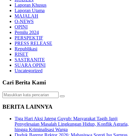
Laporan Khusus
Laporan Utama
MAJALAH
O-NEWS
OPINI
Pemilu 2024
PERSPEKTIF
PRESS RELEASE
Republikasi
RISET
SASTRANITE
SUARA OPINI
Uncategorized
Cari Berita Kami
BERITA LAINNYA
Tiga Hari Aksi Jateng Guyub: Masyarakat Tagih Janji
Penyelesaian Masalah Lingkungan Hidup, Konflik Agraria,
hingga Kriminalisasi Warga
Duduk Bareng Rektor 2026: Mahasiswa Soroti Isu Sarpras,