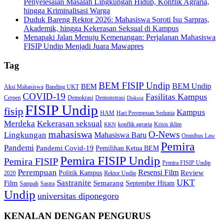
Penyelesaian Masalah Lingkungan Hidup, Konflik Agraria,
hingga Kriminalisasi Warga
Duduk Bareng Rektor 2026: Mahasiswa Soroti Isu Sarpras,
Akademik, hingga Kekerasan Seksual di Kampus
Menapaki Jalan Menuju Kemenangan: Perjalanan Mahasiswa
FISIP Undip Menjadi Juara Mawapres
Tag
BEM FISIP Undip
BEM Undip
BEM
Aksi Mahasiswa
Banding UKT
COVID-19
Fasilitas Kampus
Cerpen
Demokrasi
Demonstrasi
Diskusi
FISIP Undip
fisip
Kampus
HAM
Hari Perempuan Sedunia
Kekerasan seksual
Merdeka
konflik agraria
Krisis iklim
KKN
mahasiswa
O-News
Lingkungan
Mahasiswa Baru
Omnibus Law
Pemira
Pandemi
Pandemi Covid-19
Pemilihan Ketua BEM
Pemira FISIP Undip
Pemira FISIP
Pemira FISIP Undip
Perempuan
Resensi Film
Review
Politik Kampus
2020
Rektor Undip
Sastranite
UKT
Film
Semarang
September Hitam
Sampah
Sastra
Undip
universitas diponegoro
KENALAN DENGAN PENGURUS