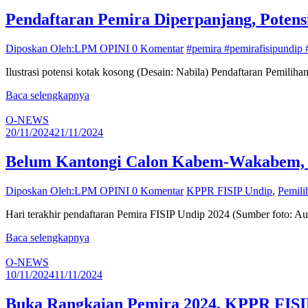
Pendaftaran Pemira Diperpanjang, Poten
Diposkan Oleh:LPM OPINI
0 Komentar
#pemira #pemirafisipundip
Ilustrasi potensi kotak kosong (Desain: Nabila) Pendaftaran Pemilih
Baca selengkapnya
O-NEWS
20/11/2024
21/11/2024
Belum Kantongi Calon Kabem-Wakabem, 
Diposkan Oleh:LPM OPINI
0 Komentar
KPPR FISIP Undip
,
Pemili
Hari terakhir pendaftaran Pemira FISIP Undip 2024 (Sumber foto: Aul
Baca selengkapnya
O-NEWS
10/11/2024
11/11/2024
Buka Rangkaian Pemira 2024, KPPR FISIP 