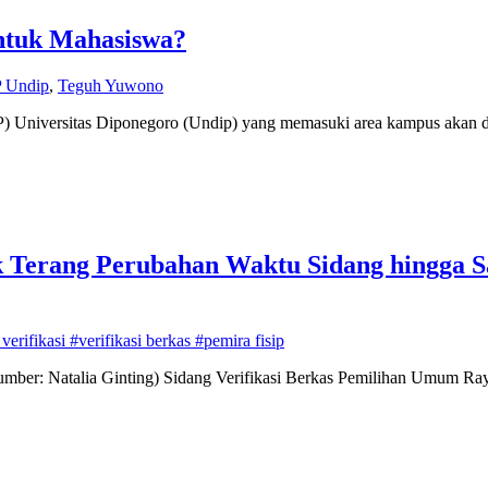
ntuk Mahasiswa?
P Undip
,
Teguh Yuwono
ISIP) Universitas Diponegoro (Undip) yang memasuki area kampus aka
ik Terang Perubahan Waktu Sidang hingga S
verifikasi #verifikasi berkas #pemira fisip
er: Natalia Ginting) Sidang Verifikasi Berkas Pemilihan Umum Raya