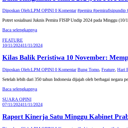
Diposkan Oleh:LPM OPINI
0 Komentar
#pemira #pemirafisipundip #
Potret sosialisasi Juknis Pemira FISIP Undip 2024 pada Minggu (10/
Baca selengkapnya
FEATURE
10/11/2024
11/11/2024
Kilas Balik Peristiwa 10 November: Memp
Diposkan Oleh:LPM OPINI
0 Komentar
Bung Tomo
,
Feature
,
Hari 
Setelah lebih dari 350 tahun Indonesia dijajah oleh berbagai negara
Baca selengkapnya
SUARA OPINI
07/11/2024
11/11/2024
Raport Kinerja Satu Minggu Kabinet Prab