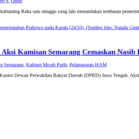
eri #
,
Opini
akabuming Raka satu minggu yang lalu menandakan lembaran pemerinta
oh Aksi Kamisan Semarang Cemaskan Nasi
an Semarang
,
Kabinet Merah Putih
,
Pelanggaran HAM
 Kantor Dewan Perwakilan Rakyat Daerah (DPRD) Jawa Tengah. Aksi t