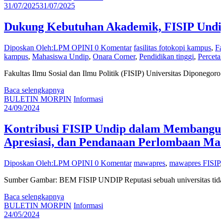
31/07/2025
31/07/2025
Dukung Kebutuhan Akademik, FISIP Undip
Diposkan Oleh:LPM OPINI
0 Komentar
fasilitas fotokopi kampus
,
F
kampus
,
Mahasiswa Undip
,
Onara Corner
,
Pendidikan tinggi
,
Percet
Fakultas Ilmu Sosial dan Ilmu Politik (FISIP) Universitas Diponegor
Baca selengkapnya
BULETIN MORPIN
Informasi
24/09/2024
Kontribusi FISIP Undip dalam Membangun
Apresiasi, dan Pendanaan Perlombaan M
Diposkan Oleh:LPM OPINI
0 Komentar
mawapres
,
mawapres FISIP
Sumber Gambar: BEM FISIP UNDIP Reputasi sebuah universitas tidak ha
Baca selengkapnya
BULETIN MORPIN
Informasi
24/05/2024