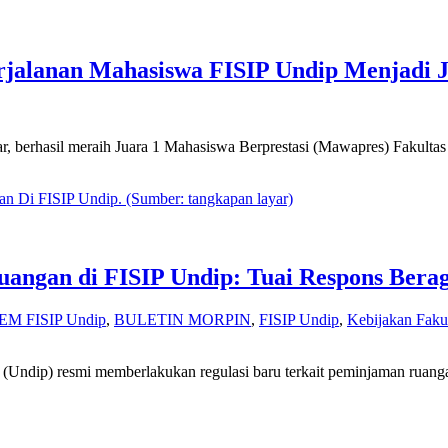
jalanan Mahasiswa FISIP Undip Menjadi 
berhasil meraih Juara 1 Mahasiswa Berprestasi (Mawapres) Fakultas I
angan di FISIP Undip: Tuai Respons Bera
EM FISIP Undip
,
BULETIN MORPIN
,
FISIP Undip
,
Kebijakan Faku
ro (Undip) resmi memberlakukan regulasi baru terkait peminjaman ruan