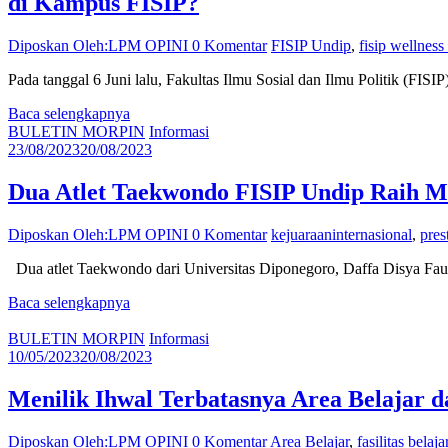
di Kampus FISIP?
Diposkan Oleh:LPM OPINI
0 Komentar
FISIP Undip
,
fisip wellness
Pada tanggal 6 Juni lalu, Fakultas Ilmu Sosial dan Ilmu Politik (FISI
Baca selengkapnya
BULETIN MORPIN
Informasi
23/08/2023
20/08/2023
Dua Atlet Taekwondo FISIP Undip Raih Me
Diposkan Oleh:LPM OPINI
0 Komentar
kejuaraaninternasional
,
pres
Dua atlet Taekwondo dari Universitas Diponegoro, Daffa Disya Fauz
Baca selengkapnya
BULETIN MORPIN
Informasi
10/05/2023
20/08/2023
Menilik Ihwal Terbatasnya Area Belajar
Diposkan Oleh:LPM OPINI
0 Komentar
Area Belajar
,
fasilitas belaja