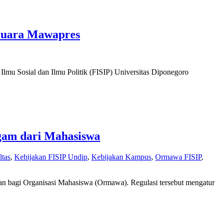
Juara Mawapres
lmu Sosial dan Ilmu Politik (FISIP) Universitas Diponegoro
gam dari Mahasiswa
ltas
,
Kebijakan FISIP Undip
,
Kebijakan Kampus
,
Ormawa FISIP
,
gan bagi Organisasi Mahasiswa (Ormawa). Regulasi tersebut mengatur