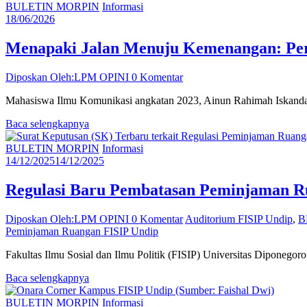
BULETIN MORPIN
Informasi
18/06/2026
Menapaki Jalan Menuju Kemenangan: Per
Diposkan Oleh:LPM OPINI
0 Komentar
Mahasiswa Ilmu Komunikasi angkatan 2023, Ainun Rahimah Iskandar, 
Baca selengkapnya
BULETIN MORPIN
Informasi
14/12/2025
14/12/2025
Regulasi Baru Pembatasan Peminjaman Ru
Diposkan Oleh:LPM OPINI
0 Komentar
Auditorium FISIP Undip
,
B
Peminjaman Ruangan FISIP Undip
Fakultas Ilmu Sosial dan Ilmu Politik (FISIP) Universitas Diponego
Baca selengkapnya
BULETIN MORPIN
Informasi