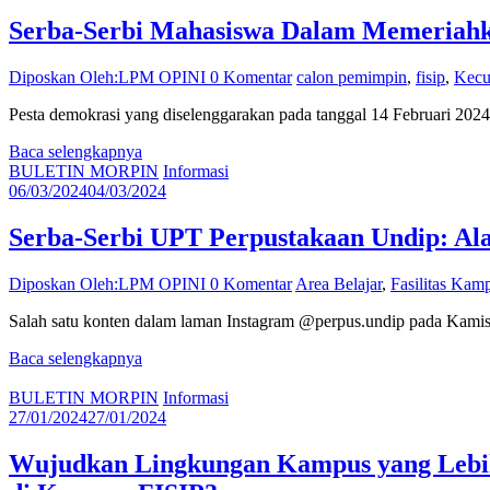
Serba-Serbi Mahasiswa Dalam Memeriahka
Diposkan Oleh:LPM OPINI
0 Komentar
calon pemimpin
,
fisip
,
Kecu
Pesta demokrasi yang diselenggarakan pada tanggal 14 Februari 2024
Baca selengkapnya
BULETIN MORPIN
Informasi
06/03/2024
04/03/2024
Serba-Serbi UPT Perpustakaan Undip: Ala
Diposkan Oleh:LPM OPINI
0 Komentar
Area Belajar
,
Fasilitas Kam
Salah satu konten dalam laman Instagram @perpus.undip pada Kamis
Baca selengkapnya
BULETIN MORPIN
Informasi
27/01/2024
27/01/2024
Wujudkan Lingkungan Kampus yang Lebih