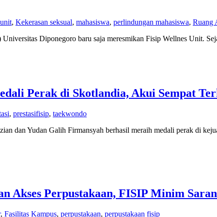
 unit
,
Kekerasan seksual
,
mahasiswa
,
perlindungan mahasiswa
,
Ruang 
P) Universitas Diponegoro baru saja meresmikan Fisip Wellnes Unit. Seja
dali Perak di Skotlandia, Akui Sempat Ter
tasi
,
prestasifisip
,
taekwondo
ian dan Yudan Galih Firmansyah berhasil meraih medali perak di kej
 dan Akses Perpustakaan, FISIP Minim Sar
r
,
Fasilitas Kampus
,
perpustakaan
,
perpustakaan fisip