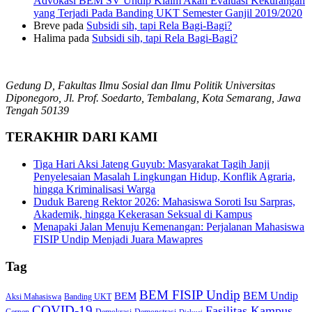
Advokasi BEM SV Undip Klaim Akan Evaluasi Kekurangan
yang Terjadi Pada Banding UKT Semester Ganjil 2019/2020
Breve
pada
Subsidi sih, tapi Rela Bagi-Bagi?
Halima
pada
Subsidi sih, tapi Rela Bagi-Bagi?
Gedung D, Fakultas Ilmu Sosial dan Ilmu Politik Universitas
Diponegoro, Jl. Prof. Soedarto, Tembalang, Kota Semarang, Jawa
Tengah 50139
TERAKHIR DARI KAMI
Tiga Hari Aksi Jateng Guyub: Masyarakat Tagih Janji
Penyelesaian Masalah Lingkungan Hidup, Konflik Agraria,
hingga Kriminalisasi Warga
Duduk Bareng Rektor 2026: Mahasiswa Soroti Isu Sarpras,
Akademik, hingga Kekerasan Seksual di Kampus
Menapaki Jalan Menuju Kemenangan: Perjalanan Mahasiswa
FISIP Undip Menjadi Juara Mawapres
Tag
BEM FISIP Undip
BEM Undip
BEM
Aksi Mahasiswa
Banding UKT
COVID-19
Fasilitas Kampus
Cerpen
Demokrasi
Demonstrasi