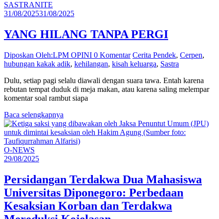
SASTRANITE
31/08/2025
31/08/2025
YANG HILANG TANPA PERGI
Diposkan Oleh:LPM OPINI
0 Komentar
Cerita Pendek
,
Cerpen
,
hubungan kakak adik
,
kehilangan
,
kisah keluarga
,
Sastra
Dulu, setiap pagi selalu diawali dengan suara tawa. Entah karena
rebutan tempat duduk di meja makan, atau karena saling melempar
komentar soal rambut siapa
Baca selengkapnya
O-NEWS
29/08/2025
Persidangan Terdakwa Dua Mahasiswa
Universitas Diponegoro: Perbedaan
Kesaksian Korban dan Terdakwa