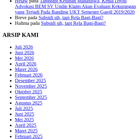
Helaw
pada
Tanggapi Keluhan Mahasiswa, Ketua Divisi
Advokasi BEM SV Undip Klaim Akan Evaluasi Kekurangan
yang Terjadi Pada Banding UKT Semester Ganjil 2019/2020
Breve
pada
Subsidi sih, tapi Rela Bagi-Bagi?
Halima
pada
Subsidi sih, tapi Rela Bagi-Bagi?
ARSIP KAMI
Juli 2026
Juni 2026
Mei 2026
April 2026
Maret 2026
Februari 2026
Desember 2025
November 2025
Oktober 2025
September 2025
Agustus 2025
Juli 2025
Juni 2025
Mei 2025
April 2025
Maret 2025
Februari 2025