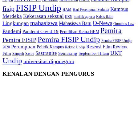
Diskusi
FISIP Undip
fisip
Kampus
HAM
Hari Perempuan Sedunia
Kekerasan seksual
Merdeka
konflik agraria
Krisis iklim
KKN
mahasiswa
O-News
Lingkungan
Mahasiswa Baru
Omnibus Law
Pemira
Pandemi
Pandemi Covid-19
Pemilihan Ketua BEM
Pemira FISIP Undip
Pemira FISIP
Pemira FISIP Undip
Perempuan
Resensi Film
Review
Politik Kampus
2020
Rektor Undip
Sastranite
UKT
Film
Semarang
September Hitam
Sampah
Sastra
Undip
universitas diponegoro
KENALAN DENGAN PENGURUS