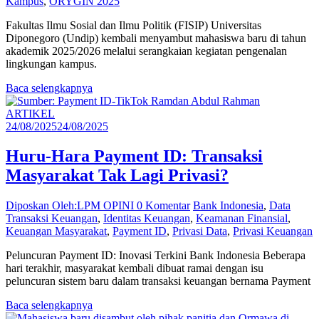
Kampus
,
ORYGIN 2025
Fakultas Ilmu Sosial dan Ilmu Politik (FISIP) Universitas
Diponegoro (Undip) kembali menyambut mahasiswa baru di tahun
akademik 2025/2026 melalui serangkaian kegiatan pengenalan
lingkungan kampus.
Baca selengkapnya
ARTIKEL
24/08/2025
24/08/2025
Huru-Hara Payment ID: Transaksi
Masyarakat Tak Lagi Privasi?
Diposkan Oleh:LPM OPINI
0 Komentar
Bank Indonesia
,
Data
Transaksi Keuangan
,
Identitas Keuangan
,
Keamanan Finansial
,
Keuangan Masyarakat
,
Payment ID
,
Privasi Data
,
Privasi Keuangan
Peluncuran Payment ID: Inovasi Terkini Bank Indonesia Beberapa
hari terakhir, masyarakat kembali dibuat ramai dengan isu
peluncuran sistem baru dalam transaksi keuangan bernama Payment
Baca selengkapnya