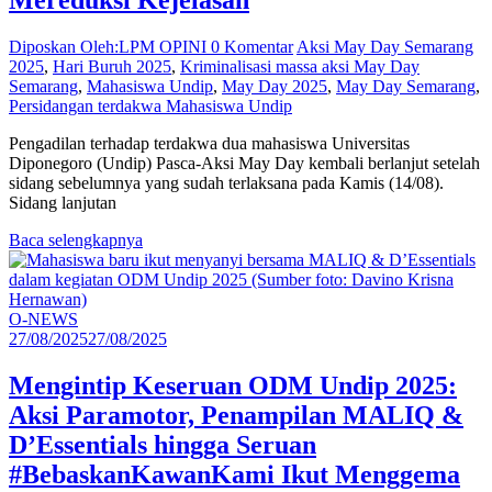
Mereduksi Kejelasan
Diposkan Oleh:LPM OPINI
0 Komentar
Aksi May Day Semarang
2025
,
Hari Buruh 2025
,
Kriminalisasi massa aksi May Day
Semarang
,
Mahasiswa Undip
,
May Day 2025
,
May Day Semarang
,
Persidangan terdakwa Mahasiswa Undip
Pengadilan terhadap terdakwa dua mahasiswa Universitas
Diponegoro (Undip) Pasca-Aksi May Day kembali berlanjut setelah
sidang sebelumnya yang sudah terlaksana pada Kamis (14/08).
Sidang lanjutan
Baca selengkapnya
O-NEWS
27/08/2025
27/08/2025
Mengintip Keseruan ODM Undip 2025:
Aksi Paramotor, Penampilan MALIQ &
D’Essentials hingga Seruan
#BebaskanKawanKami Ikut Menggema