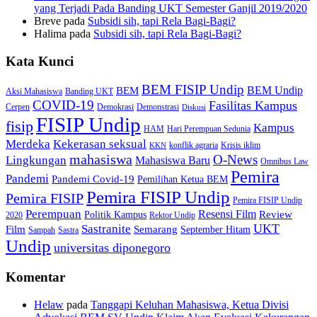
yang Terjadi Pada Banding UKT Semester Ganjil 2019/2020
Breve
pada
Subsidi sih, tapi Rela Bagi-Bagi?
Halima
pada
Subsidi sih, tapi Rela Bagi-Bagi?
Kata Kunci
BEM FISIP Undip
BEM Undip
BEM
Aksi Mahasiswa
Banding UKT
COVID-19
Fasilitas Kampus
Cerpen
Demokrasi
Demonstrasi
Diskusi
FISIP Undip
fisip
Kampus
HAM
Hari Perempuan Sedunia
Kekerasan seksual
Merdeka
konflik agraria
Krisis iklim
KKN
mahasiswa
O-News
Lingkungan
Mahasiswa Baru
Omnibus Law
Pemira
Pandemi
Pandemi Covid-19
Pemilihan Ketua BEM
Pemira FISIP Undip
Pemira FISIP
Pemira FISIP Undip
Perempuan
Resensi Film
Review
Politik Kampus
2020
Rektor Undip
Sastranite
UKT
Film
Semarang
September Hitam
Sampah
Sastra
Undip
universitas diponegoro
Komentar
Helaw
pada
Tanggapi Keluhan Mahasiswa, Ketua Divisi