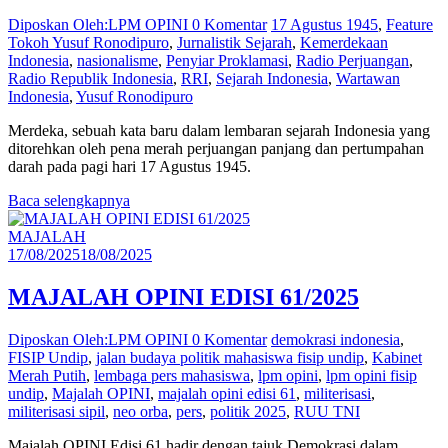
Diposkan Oleh:LPM OPINI
0 Komentar
17 Agustus 1945
,
Feature
Tokoh Yusuf Ronodipuro
,
Jurnalistik Sejarah
,
Kemerdekaan
Indonesia
,
nasionalisme
,
Penyiar Proklamasi
,
Radio Perjuangan
,
Radio Republik Indonesia
,
RRI
,
Sejarah Indonesia
,
Wartawan
Indonesia
,
Yusuf Ronodipuro
Merdeka, sebuah kata baru dalam lembaran sejarah Indonesia yang
ditorehkan oleh pena merah perjuangan panjang dan pertumpahan
darah pada pagi hari 17 Agustus 1945.
Baca selengkapnya
MAJALAH
17/08/2025
18/08/2025
MAJALAH OPINI EDISI 61/2025
Diposkan Oleh:LPM OPINI
0 Komentar
demokrasi indonesia
,
FISIP Undip
,
jalan budaya politik mahasiswa fisip undip
,
Kabinet
Merah Putih
,
lembaga pers mahasiswa
,
lpm opini
,
lpm opini fisip
undip
,
Majalah OPINI
,
majalah opini edisi 61
,
militerisasi
,
militerisasi sipil
,
neo orba
,
pers
,
politik 2025
,
RUU TNI
Majalah OPINI Edisi 61 hadir dengan tajuk Demokrasi dalam