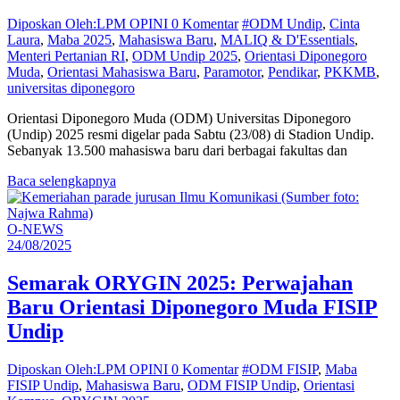
Diposkan Oleh:LPM OPINI
0 Komentar
#ODM Undip
,
Cinta
Laura
,
Maba 2025
,
Mahasiswa Baru
,
MALIQ & D'Essentials
,
Menteri Pertanian RI
,
ODM Undip 2025
,
Orientasi Diponegoro
Muda
,
Orientasi Mahasiswa Baru
,
Paramotor
,
Pendikar
,
PKKMB
,
universitas diponegoro
Orientasi Diponegoro Muda (ODM) Universitas Diponegoro
(Undip) 2025 resmi digelar pada Sabtu (23/08) di Stadion Undip.
Sebanyak 13.500 mahasiswa baru dari berbagai fakultas dan
Baca selengkapnya
O-NEWS
24/08/2025
Semarak ORYGIN 2025: Perwajahan
Baru Orientasi Diponegoro Muda FISIP
Undip
Diposkan Oleh:LPM OPINI
0 Komentar
#ODM FISIP
,
Maba
FISIP Undip
,
Mahasiswa Baru
,
ODM FISIP Undip
,
Orientasi