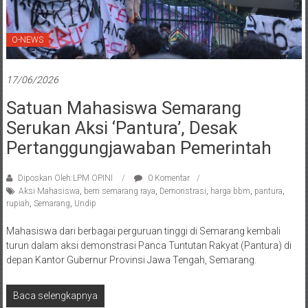
O-NEWS
17/06/2026
Satuan Mahasiswa Semarang
Serukan Aksi ‘Pantura’, Desak
Pertanggungjawaban Pemerintah
Diposkan Oleh:LPM OPINI
0 Komentar
Aksi Mahasiswa
,
bem semarang raya
,
Demonstrasi
,
harga bbm
,
pantura
,
rupiah
,
Semarang
,
Undip
Mahasiswa dari berbagai perguruan tinggi di Semarang kembali
turun dalam aksi demonstrasi Panca Tuntutan Rakyat (Pantura) di
depan Kantor Gubernur Provinsi Jawa Tengah, Semarang.
Baca selengkapnya