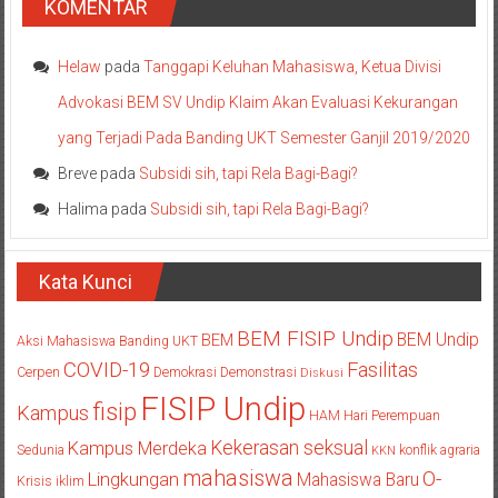
KOMENTAR
Helaw
pada
Tanggapi Keluhan Mahasiswa, Ketua Divisi
Advokasi BEM SV Undip Klaim Akan Evaluasi Kekurangan
yang Terjadi Pada Banding UKT Semester Ganjil 2019/2020
Breve
pada
Subsidi sih, tapi Rela Bagi-Bagi?
Halima
pada
Subsidi sih, tapi Rela Bagi-Bagi?
Kata Kunci
BEM FISIP Undip
BEM Undip
BEM
Aksi Mahasiswa
Banding UKT
COVID-19
Fasilitas
Cerpen
Demokrasi
Demonstrasi
Diskusi
FISIP Undip
fisip
Kampus
HAM
Hari Perempuan
Kekerasan seksual
Kampus Merdeka
Sedunia
konflik agraria
KKN
mahasiswa
O-
Lingkungan
Mahasiswa Baru
Krisis iklim