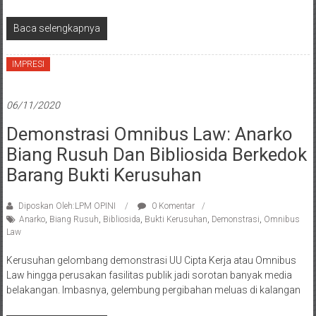
Baca selengkapnya
IMPRESI
06/11/2020
Demonstrasi Omnibus Law: Anarko
Biang Rusuh Dan Bibliosida Berkedok
Barang Bukti Kerusuhan
Diposkan Oleh:LPM OPINI
0 Komentar
Anarko
,
Biang Rusuh
,
Bibliosida
,
Bukti Kerusuhan
,
Demonstrasi
,
Omnibus
Law
Kerusuhan gelombang demonstrasi UU Cipta Kerja atau Omnibus
Law hingga perusakan fasilitas publik jadi sorotan banyak media
belakangan. Imbasnya, gelembung pergibahan meluas di kalangan