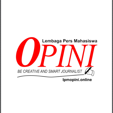
Lompat
ke
konten