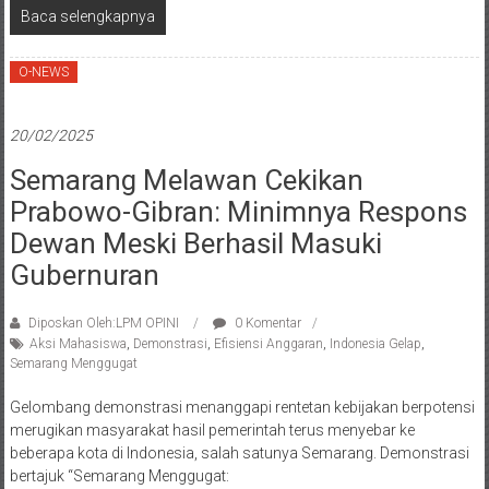
Baca selengkapnya
O-NEWS
20/02/2025
Semarang Melawan Cekikan
Prabowo-Gibran: Minimnya Respons
Dewan Meski Berhasil Masuki
Gubernuran
Diposkan Oleh:LPM OPINI
0 Komentar
Aksi Mahasiswa
,
Demonstrasi
,
Efisiensi Anggaran
,
Indonesia Gelap
,
Semarang Menggugat
Gelombang demonstrasi menanggapi rentetan kebijakan berpotensi
merugikan masyarakat hasil pemerintah terus menyebar ke
beberapa kota di Indonesia, salah satunya Semarang. Demonstrasi
bertajuk “Semarang Menggugat: