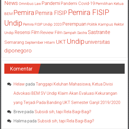
News
Pandemi
Pandemi Covid-19
Pemilihan Ketua
Omnibus Law
Pemira FISIP
Pemira
Pemira FISIP
BEM
Undip
Perempuan
Politik Kampus
Pemira FISIP Undip 2020
Rektor
Sastranite
Resensi Film
Review Film
Undip
Sampah
Sastra
Undip
UKT
universitas
Semarang
September Hitam
diponegoro
Komentar
Helaw
pada
Tanggapi Keluhan Mahasiswa, Ketua Divisi
Advokasi BEM SV Undip Klaim Akan Evaluasi Kekurangan
yang Terjadi Pada Banding UKT Semester Ganjil 2019/2020
Breve
pada
Subsidi sih, tapi Rela Bagi-Bagi?
Halima
pada
Subsidi sih, tapi Rela Bagi-Bagi?