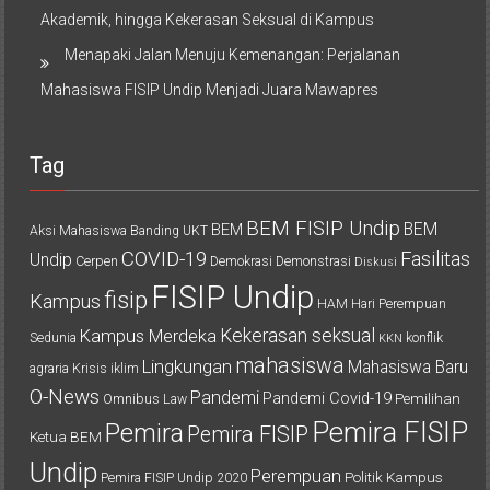
Akademik, hingga Kekerasan Seksual di Kampus
Menapaki Jalan Menuju Kemenangan: Perjalanan
Mahasiswa FISIP Undip Menjadi Juara Mawapres
Tag
BEM FISIP Undip
BEM
BEM
Aksi Mahasiswa
Banding UKT
COVID-19
Fasilitas
Undip
Cerpen
Demokrasi
Demonstrasi
Diskusi
FISIP Undip
fisip
Kampus
HAM
Hari Perempuan
Kekerasan seksual
Kampus Merdeka
Sedunia
konflik
KKN
mahasiswa
Lingkungan
Mahasiswa Baru
agraria
Krisis iklim
O-News
Pandemi
Pandemi Covid-19
Pemilihan
Omnibus Law
Pemira FISIP
Pemira
Pemira FISIP
Ketua BEM
Undip
Perempuan
Politik Kampus
Pemira FISIP Undip 2020