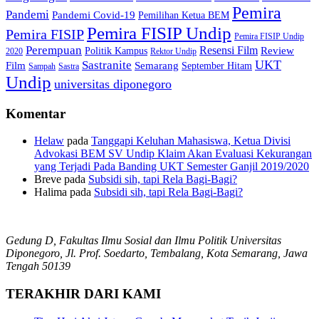
Pemira
Pandemi
Pandemi Covid-19
Pemilihan Ketua BEM
Pemira FISIP Undip
Pemira FISIP
Pemira FISIP Undip
Perempuan
Resensi Film
Review
Politik Kampus
2020
Rektor Undip
Sastranite
UKT
Film
Semarang
September Hitam
Sampah
Sastra
Undip
universitas diponegoro
Komentar
Helaw
pada
Tanggapi Keluhan Mahasiswa, Ketua Divisi
Advokasi BEM SV Undip Klaim Akan Evaluasi Kekurangan
yang Terjadi Pada Banding UKT Semester Ganjil 2019/2020
Breve
pada
Subsidi sih, tapi Rela Bagi-Bagi?
Halima
pada
Subsidi sih, tapi Rela Bagi-Bagi?
Gedung D, Fakultas Ilmu Sosial dan Ilmu Politik Universitas
Diponegoro, Jl. Prof. Soedarto, Tembalang, Kota Semarang, Jawa
Tengah 50139
TERAKHIR DARI KAMI