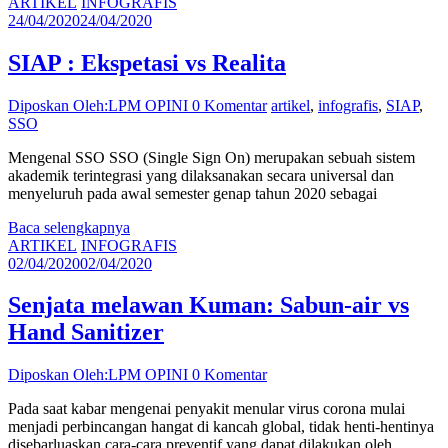
ARTIKEL
INFOGRAFIS
24/04/2020
24/04/2020
SIAP : Ekspetasi vs Realita
Diposkan Oleh:LPM OPINI
0 Komentar
artikel
,
infografis
,
SIAP
,
SSO
Mengenal SSO SSO (Single Sign On) merupakan sebuah sistem
akademik terintegrasi yang dilaksanakan secara universal dan
menyeluruh pada awal semester genap tahun 2020 sebagai
Baca selengkapnya
ARTIKEL
INFOGRAFIS
02/04/2020
02/04/2020
Senjata melawan Kuman: Sabun-air vs
Hand Sanitizer
Diposkan Oleh:LPM OPINI
0 Komentar
Pada saat kabar mengenai penyakit menular virus corona mulai
menjadi perbincangan hangat di kancah global, tidak henti-hentinya
disebarluaskan cara-cara preventif yang dapat dilakukan oleh