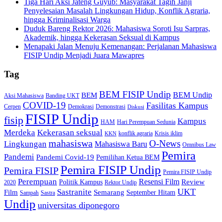
Tiga Hari Aksi Jateng Guyub: Masyarakat Tagih Janji
Penyelesaian Masalah Lingkungan Hidup, Konflik Agraria,
hingga Kriminalisasi Warga
Duduk Bareng Rektor 2026: Mahasiswa Soroti Isu Sarpras,
Akademik, hingga Kekerasan Seksual di Kampus
Menapaki Jalan Menuju Kemenangan: Perjalanan Mahasiswa
FISIP Undip Menjadi Juara Mawapres
Tag
BEM FISIP Undip
BEM Undip
BEM
Aksi Mahasiswa
Banding UKT
COVID-19
Fasilitas Kampus
Cerpen
Demokrasi
Demonstrasi
Diskusi
FISIP Undip
fisip
Kampus
HAM
Hari Perempuan Sedunia
Kekerasan seksual
Merdeka
konflik agraria
Krisis iklim
KKN
mahasiswa
O-News
Lingkungan
Mahasiswa Baru
Omnibus Law
Pemira
Pandemi
Pandemi Covid-19
Pemilihan Ketua BEM
Pemira FISIP Undip
Pemira FISIP
Pemira FISIP Undip
Perempuan
Resensi Film
Review
Politik Kampus
2020
Rektor Undip
Sastranite
UKT
Film
Semarang
September Hitam
Sampah
Sastra
Undip
universitas diponegoro