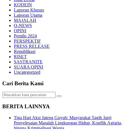
KODEIN
Laporan Khusus
Laporan Utama
MAJALAH
O-NEWS
OPINI
Pemilu 2024
PERSPEKTIF
PRESS RELEASE
Republikasi
RISET
SASTRANITE
SUARA OPINI
Uncategorized
Cari Berita Kami
BERITA LAINNYA
Tiga Hari Aksi Jateng Guyub: Masyarakat Tagih Janji
Penyelesaian Masalah Lingkungan Hidup, Konflik Agraria,
hingga Kriminalisasi Warga