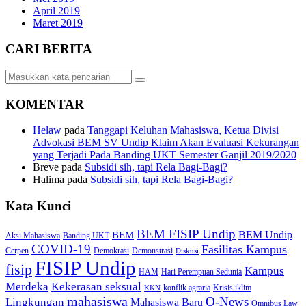
April 2019
Maret 2019
CARI BERITA
KOMENTAR
Helaw
pada
Tanggapi Keluhan Mahasiswa, Ketua Divisi
Advokasi BEM SV Undip Klaim Akan Evaluasi Kekurangan
yang Terjadi Pada Banding UKT Semester Ganjil 2019/2020
Breve
pada
Subsidi sih, tapi Rela Bagi-Bagi?
Halima
pada
Subsidi sih, tapi Rela Bagi-Bagi?
Kata Kunci
BEM FISIP Undip
BEM Undip
BEM
Aksi Mahasiswa
Banding UKT
COVID-19
Fasilitas Kampus
Cerpen
Demokrasi
Demonstrasi
Diskusi
FISIP Undip
fisip
Kampus
HAM
Hari Perempuan Sedunia
Kekerasan seksual
Merdeka
konflik agraria
Krisis iklim
KKN
mahasiswa
O-News
Lingkungan
Mahasiswa Baru
Omnibus Law