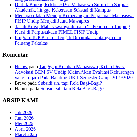
Duduk Bareng Rektor 2026: Mahasiswa Soroti Isu Sarpras,
Akademik, hingga Kekerasan Seksual di Kampus
Menapaki Jalan Menuju Kemenangan: Perjalanan Mahasiswa
FISIP Undip Menjadi Juara Mawapres
Tas di Kursi, Mahasiswanya di mana?”: Fenomena Tapping
Kursi di Perpustakaan FIMEL FISIP Undip
Program IUP Baru di Tengah Dinamika Tantangan dan
Peluang Fakultas
Komentar
Helaw
pada
Tanggapi Keluhan Mahasiswa, Ketua Divisi
Advokasi BEM SV Undip Klaim Akan Evaluasi Kekurangan
yang Terjadi Pada Banding UKT Semester Ganjil 2019/2020
Breve
pada
Subsidi sih, tapi Rela Bagi-Bagi?
Halima
pada
Subsidi sih, tapi Rela Bagi-Bagi?
ARSIP KAMI
Juli 2026
Juni 2026
Mei 2026
April 2026
Maret 2026