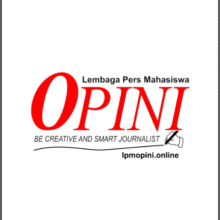
Lompat
ke
konten