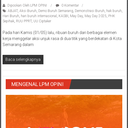
Diposkan Oleh:LPM OPINI
0 Komentar
ABJAT
,
Aksi Buruh
,
Demo Buruh Semarang
,
Demonstrasi Buruh
,
hak buruh
,
Hari Buruh
,
hari buruh internasional
,
KASBI
,
May Day
,
May Day 2025
,
PHK
Sepihak
,
RUU PPRT
,
UU Ciptaker
Pada hari Kamis (01/05) lalu, ribuan buruh dari berbagai elemen
kerja menggelar aksi unjuk rasa di dua titik yang berdekatan di Kota
Semarang dalam
Baca selengkapnya
MENGENAL LPM OPINI