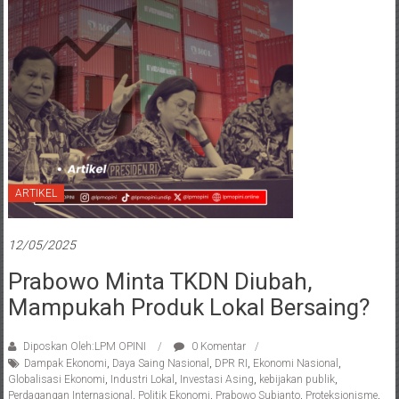
ARTIKEL
12/05/2025
Prabowo Minta TKDN Diubah,
Mampukah Produk Lokal Bersaing?
Diposkan Oleh:LPM OPINI
0 Komentar
Dampak Ekonomi
,
Daya Saing Nasional
,
DPR RI
,
Ekonomi Nasional
,
Globalisasi Ekonomi
,
Industri Lokal
,
Investasi Asing
,
kebijakan publik
,
Perdagangan Internasional
,
Politik Ekonomi
,
Prabowo Subianto
,
Proteksionisme
,