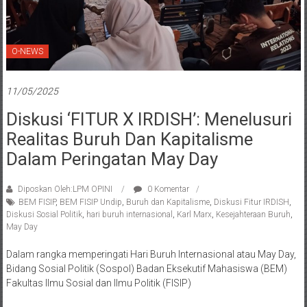
O-NEWS
11/05/2025
Diskusi ‘FITUR X IRDISH’: Menelusuri
Realitas Buruh Dan Kapitalisme
Dalam Peringatan May Day
Diposkan Oleh:LPM OPINI
0 Komentar
BEM FISIP
,
BEM FISIP Undip
,
Buruh dan Kapitalisme
,
Diskusi Fitur IRDISH
,
Diskusi Sosial Politik
,
hari buruh internasional
,
Karl Marx
,
Kesejahteraan Buruh
,
May Day
Dalam rangka memperingati Hari Buruh Internasional atau May Day,
Bidang Sosial Politik (Sospol) Badan Eksekutif Mahasiswa (BEM)
Fakultas Ilmu Sosial dan Ilmu Politik (FISIP)