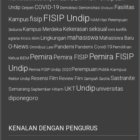
COVID-19
Fasilitas
Undip
Cerpen
Demokrasi
Demonstrasi
Diskusi
FISIP Undip
fisip
Kampus
HAM
Hari Perempuan
Kekerasan seksual
Kampus Merdeka
Sedunia
konflik
KKN
mahasiswa
Lingkungan
Mahasiswa Baru
agraria
Krisis iklim
O-News
Pandemi
Pandemi Covid-19
Pemilihan
Omnibus Law
Pemira FISIP
Pemira
Pemira FISIP
Ketua BEM
Undip
Perempuan
Politik Kampus
Pemira FISIP Undip 2020
Sastranite
Resensi Film
Review Film
Rektor Undip
Sampah
Sastra
Undip
UKT
universitas
Semarang
September Hitam
diponegoro
KENALAN DENGAN PENGURUS