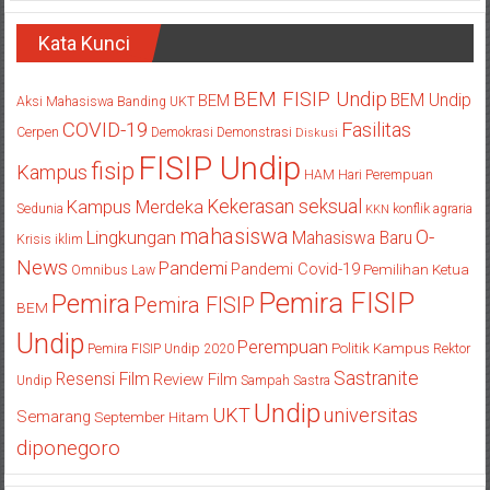
Kata Kunci
BEM FISIP Undip
BEM Undip
BEM
Aksi Mahasiswa
Banding UKT
COVID-19
Fasilitas
Cerpen
Demokrasi
Demonstrasi
Diskusi
FISIP Undip
fisip
Kampus
HAM
Hari Perempuan
Kekerasan seksual
Kampus Merdeka
Sedunia
konflik agraria
KKN
mahasiswa
O-
Lingkungan
Mahasiswa Baru
Krisis iklim
News
Pandemi
Pandemi Covid-19
Pemilihan Ketua
Omnibus Law
Pemira FISIP
Pemira
Pemira FISIP
BEM
Undip
Perempuan
Politik Kampus
Pemira FISIP Undip 2020
Rektor
Sastranite
Resensi Film
Review Film
Undip
Sampah
Sastra
Undip
UKT
universitas
Semarang
September Hitam
diponegoro