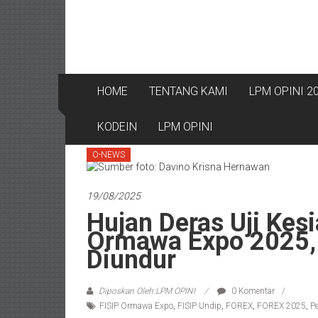
HOME
TENTANG KAMI
LPM OPINI 2
KODEIN
LPM OPINI
O-NEWS
19/08/2025
Hujan Deras Uji Kes
Ormawa Expo 2025,
Diundur
Diposkan Oleh:LPM OPINI
0 Komentar
FISIP Ormawa Expo
,
FISIP Undip
,
FOREX
,
FOREX 2025
,
Pe