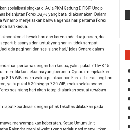
an sosialisasi singkat di Aula PKM Gedung D FISIP Undip
s kelanjutan Forex
Day-1
yang batal dilaksanakan. Dalam
ra Winarno menjelaskan bahwa agenda hari pertama Forex
nda hari kedua.
 dilaksanakan di besok hari dan karena ada dua jurusan, dua
x seperti biasanya dan untuk yang hari ini tidak sempat
Jadi ada pagi hari dan sesi siang hari,” jelas Cynara dalam
da hari pertama dengan hari kedua, yakni pukul 7.15–8.15
but memiliki konsekuensi yang berbeda. Cynara menjelaskan
gga 8.15 WIB, maka waktu pelaksanaan Forex di sesi siang hari
n, yaitu pukul 6.30 hingga 7.30 WIB, maka pelaksanaan
Forex sesi siang hari akan tetap dijalankan sesuai
rundown
h rapat koordinasi dengan pihak fakultas dilakukan pada
n Ormawa menyampaikan keberatan. Ketua Umum Unit
atha Rajendra menilai waktu yang terlalu pagi menyulitkan