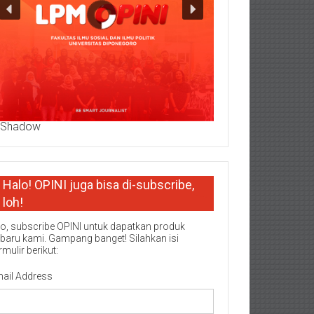
Halo! OPINI juga bisa di-subscribe,
loh!
o, subscribe OPINI untuk dapatkan produk
rbaru kami. Gampang banget! Silahkan isi
rmulir berikut:
ail Address