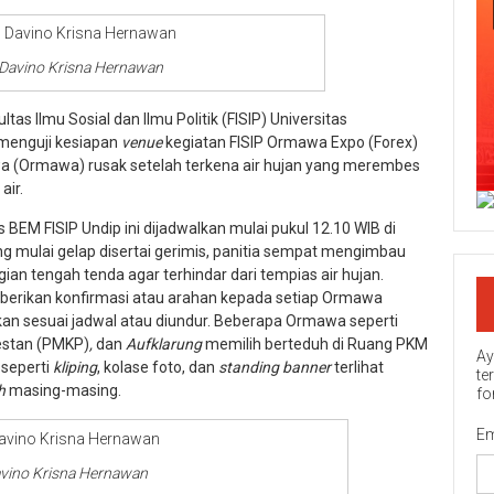
 Davino Krisna Hernawan
 Ilmu Sosial dan Ilmu Politik (FISIP) Universitas
 menguji kesiapan
venue
kegiatan FISIP Ormawa Expo (Forex)
a (Ormawa) rusak setelah terkena air hujan yang merembes
air.
BEM FISIP Undip ini dijadwalkan mulai pukul 12.10 WIB di
g mulai gelap disertai gerimis, panitia sempat mengimbau
 tengah tenda agar terhindar dari tempias air hujan.
mberikan konfirmasi atau arahan kepada setiap Ormawa
akan sesuai jadwal atau diundur. Beberapa Ormawa seperti
estan (PMKP)
,
dan
Aufklarung
memilih berteduh di Ruang PKM
Ay
 seperti
kliping
, kolase foto, dan
standing banner
terlihat
te
h
masing-masing.
fo
Em
vino Krisna Hernawan