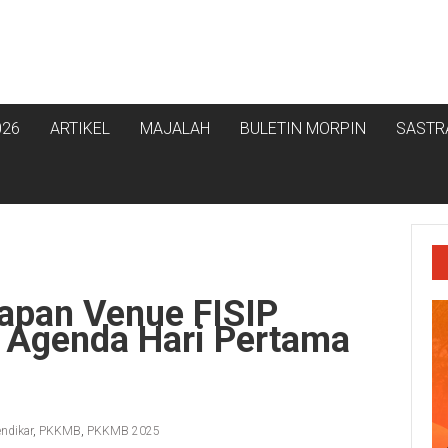
026
ARTIKEL
MAJALAH
BULETIN MORPIN
SASTR
iapan Venue FISIP
 Agenda Hari Pertama
ndikar
,
PKKMB
,
PKKMB 2025