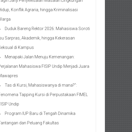
Tagih Janji Penyelesaian Masalah Lingkungan
Hidup, Konflik Agraria, hingga Kriminalisasi
Warga
Duduk Bareng Rektor 2026: Mahasiswa Soroti
Isu Sarpras, Akademik, hingga Kekerasan
Seksual di Kampus
Menapaki Jalan Menuju Kemenangan:
Perjalanan Mahasiswa FISIP Undip Menjadi Juara
Mawapres
Tas di Kursi, Mahasiswanya di mana?”:
Fenomena Tapping Kursi di Perpustakaan FIMEL
FISIP Undip
Program IUP Baru di Tengah Dinamika
Tantangan dan Peluang Fakultas