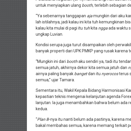
untuk menyiapkan ulang
booth
, terlebih sebagian 
“Ya sebenarnya tanggapan
aja
mungkin dari aku kar
lah istilahnya, jadi kalau ini kita tuh kemungkinan b
kalau kita mulai di pagi itu
tuh
kita
ngga
ada waktu sek
ungkap Luvian.
Kondisi serupa juga turut disampaikan oleh perwa
banyak properti dari UPK PMKP yang rusak karena te
“Mungkin ini dari
booth
aku sendiri ya, tadi itu tend
semua jatuh, akhirnya dekor kita semua jatuh dan
n
airnya paling banyak
banget
dan itu
nyerocos
terus 
semua,” ujar Tamara.
Sementara itu, Wakil Kepala Bidang Harmonisasi 
kepastian teknis mengenai kelanjutan agenda Fore
lanjutan. Ia juga menambahkan bahwa belum ada re
kedua.
“
Plan B
-nya itu nanti belum ada pastinya, karena m
bakal membahas semua, karena memang terkait permasa