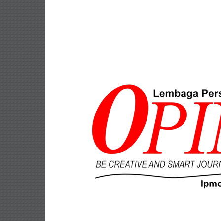
Lompat
ke
konten