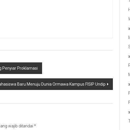
 Penyiar Proklamasi
hasiswa Baru Menuju Dunia Ormawa Kampus FISIP Undip
ang wajib ditandai
*