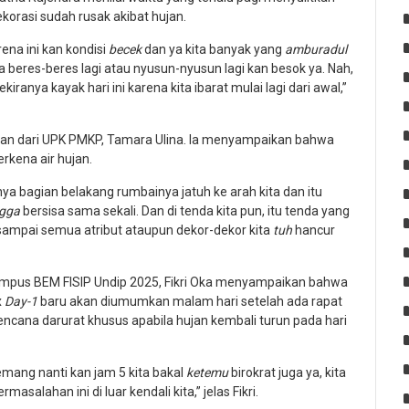
dekorasi sudah rusak akibat hujan.
ena ini kan kondisi
becek
dan ya kita banyak yang
amburadul
isa beres-beres lagi atau nyusun-nyusun lagi kan besok ya. Nah,
iranya kayak hari ini karena kita ibarat mulai lagi dari awal,”
kilan dari UPK PMKP, Tamara Ulina. Ia menyampaikan bahwa
rkena air hujan.
anya bagian belakang rumbainya jatuh ke arah kita dan itu
gga
bersisa sama sekali. Dan di tenda kita pun, itu tenda yang
sampai semua atribut ataupun dekor-dekor kita
tuh
hancur
Kampus BEM FISIP Undip 2025, Fikri Oka menyampaikan bahwa
x
Day-1
baru akan diumumkan malam hari setelah ada rapat
ncana darurat khusus apabila hujan kembali turun pada hari
emang nanti kan jam 5 kita bakal
ketemu
birokrat juga ya, kita
lahan ini di luar kendali kita,” jelas Fikri.