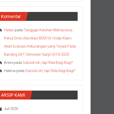
Komentar
Helaw
pada
Tanggapi Keluhan Mahasiswa,
Ketua Divisi Advokasi BEM SV Undip Klaim
Akan Evaluasi Kekurangan yang Terjadi Pada
Banding UKT Semester Ganjil 2019/2020
Breve
pada
Subsidi sih, tapi Rela Bagi-Bagi?
Halima
pada
Subsidi sih, tapi Rela Bagi-Bagi?
ARSIP KAMI
Juli 2026