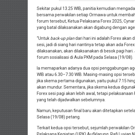
Sekitar pukul 13.25 WIB, panitia kemudian mengadak
bersama perwakilan setiap Ormawa untuk membaha
forum tersebut, Ketua Pelaksana Forex 2025, Cyna
yang batal dilaksanakan akan digabung dengan age
“Untuk
back-up plan
dari hari ini adalah Forex akan
sesi, jadi di siang hari nantinya tetap akan ada Fore
dilaksanakan, akan dilaksanakan di besok pagi hari. 
forum sosialisasi di Aula PKM pada Selasa (19/08).
Ia memaparkan adanya dua opsi penggabungan agen
WIB atau 6.30–7.30 WIB. Masing-masing opsi terse
jika skema pertama digunakan, yaitu pukul 7.15 hin
akan mundur. Sementara, jika skema kedua digunaka
Forex sesi pagi akan lebih awal, tetapi pelaksanaan 
yang telah dijadwalkan sebelumnya.
Namun, keputusan final baru akan ditetapkan setela
Selasa (19/08) petang.
Terkait kedua opsi tersebut, sejumlah perwakila
Pelaksana Kegiatan (UPK) Aufklarung, Rafi Luvian N