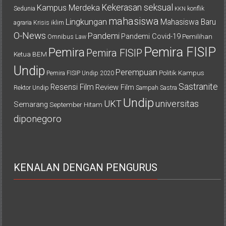
Kekerasan seksual
Kampus Merdeka
Sedunia
konflik
KKN
mahasiswa
Lingkungan
Mahasiswa Baru
agraria
Krisis iklim
O-News
Pandemi
Pandemi Covid-19
Pemilihan
Omnibus Law
Pemira FISIP
Pemira
Pemira FISIP
Ketua BEM
Undip
Perempuan
Politik Kampus
Pemira FISIP Undip 2020
Sastranite
Resensi Film
Review Film
Rektor Undip
Sampah
Sastra
Undip
UKT
universitas
Semarang
September Hitam
diponegoro
KENALAN DENGAN PENGURUS