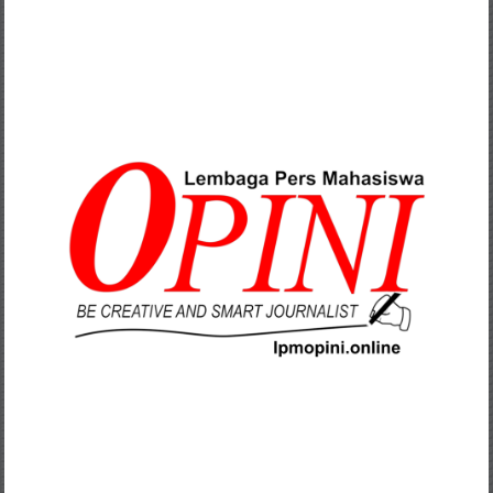
Lompat
ke
konten