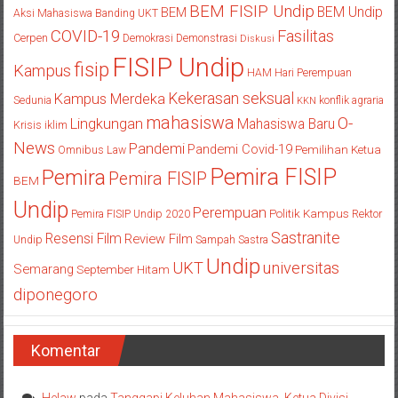
BEM FISIP Undip
BEM Undip
BEM
Aksi Mahasiswa
Banding UKT
COVID-19
Fasilitas
Cerpen
Demokrasi
Demonstrasi
Diskusi
FISIP Undip
fisip
Kampus
HAM
Hari Perempuan
Kekerasan seksual
Kampus Merdeka
Sedunia
konflik agraria
KKN
mahasiswa
O-
Lingkungan
Mahasiswa Baru
Krisis iklim
News
Pandemi
Pandemi Covid-19
Pemilihan Ketua
Omnibus Law
Pemira FISIP
Pemira
Pemira FISIP
BEM
Undip
Perempuan
Politik Kampus
Pemira FISIP Undip 2020
Rektor
Sastranite
Resensi Film
Review Film
Undip
Sampah
Sastra
Undip
UKT
universitas
Semarang
September Hitam
diponegoro
Komentar