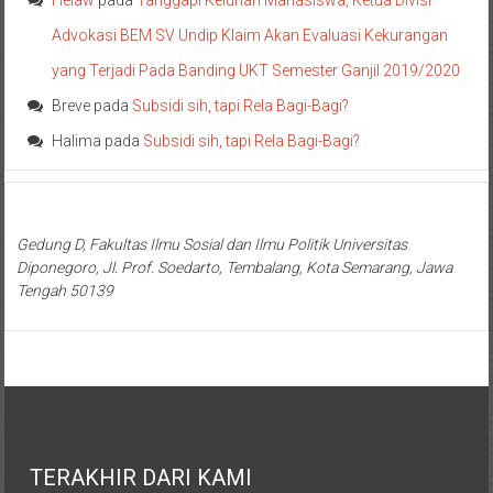
Helaw
pada
Tanggapi Keluhan Mahasiswa, Ketua Divisi
Advokasi BEM SV Undip Klaim Akan Evaluasi Kekurangan
yang Terjadi Pada Banding UKT Semester Ganjil 2019/2020
Breve
pada
Subsidi sih, tapi Rela Bagi-Bagi?
Halima
pada
Subsidi sih, tapi Rela Bagi-Bagi?
Gedung D, Fakultas Ilmu Sosial dan Ilmu Politik Universitas
Diponegoro, Jl. Prof. Soedarto, Tembalang, Kota Semarang, Jawa
Tengah 50139
TERAKHIR DARI KAMI