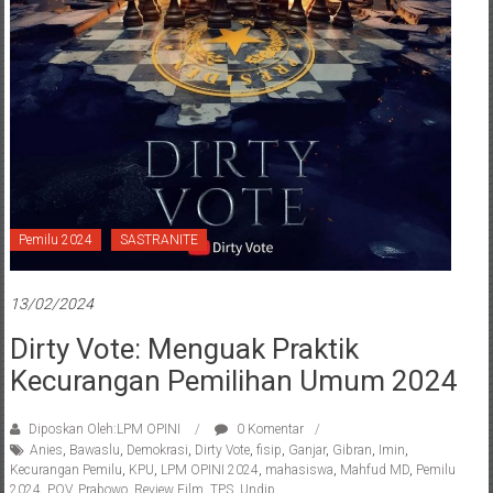
Pemilu 2024
SASTRANITE
13/02/2024
Dirty Vote: Menguak Praktik
Kecurangan Pemilihan Umum 2024
Diposkan Oleh:LPM OPINI
0 Komentar
Anies
,
Bawaslu
,
Demokrasi
,
Dirty Vote
,
fisip
,
Ganjar
,
Gibran
,
Imin
,
Kecurangan Pemilu
,
KPU
,
LPM OPINI 2024
,
mahasiswa
,
Mahfud MD
,
Pemilu
2024
,
POV
,
Prabowo
,
Review Film
,
TPS
,
Undip