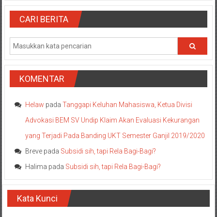
CARI BERITA
KOMENTAR
Helaw
pada
Tanggapi Keluhan Mahasiswa, Ketua Divisi
Advokasi BEM SV Undip Klaim Akan Evaluasi Kekurangan
yang Terjadi Pada Banding UKT Semester Ganjil 2019/2020
Breve
pada
Subsidi sih, tapi Rela Bagi-Bagi?
Halima
pada
Subsidi sih, tapi Rela Bagi-Bagi?
Kata Kunci