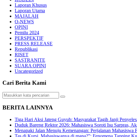
Laporan Khusus
Laporan Utama
MAJALAH
O-NEWS
OPINI
Pemilu 2024
PERSPEKTIF
PRESS RELEASE
Republikasi
RISET
SASTRANITE
SUARA OPINI
Uncategorized
Cari Berita Kami
BERITA LAINNYA
Tiga Hari Aksi Jateng Guyub: Masyarakat Tagih Janji Penyele
Duduk Bareng Rektor 2026: Mahasiswa Soroti Isu Sarpras, A
Menapaki Jalan Menuju Kemenangan: Perjalanan Mahasiswa 
Tas di Kursi, Mahasiswanya di mana?”: Fenomena Tapping Ku