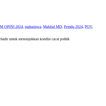
M OPINI 2024
,
mahasiswa
,
Mahfud MD
,
Pemilu 2024
,
POV
,
adir untuk menunjukkan kondisi cacat politik