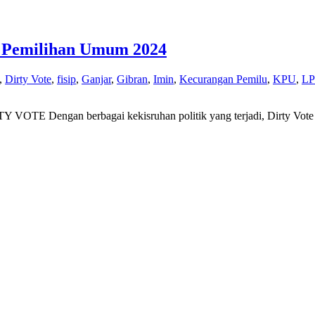
n Pemilihan Umum 2024
,
Dirty Vote
,
fisip
,
Ganjar
,
Gibran
,
Imin
,
Kecurangan Pemilu
,
KPU
,
LP
VOTE Dengan berbagai kekisruhan politik yang terjadi, Dirty Vote h