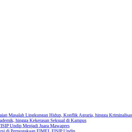
saian Masalah Lingkungan Hidup, Konflik Agraria, hingga Kriminalisa
kademik, hingga Kekerasan Seksual di Kampus
FISIP Undip Menjadi Juara Mawapres
rsi di Perpustakaan FIMEL FISIP Undip