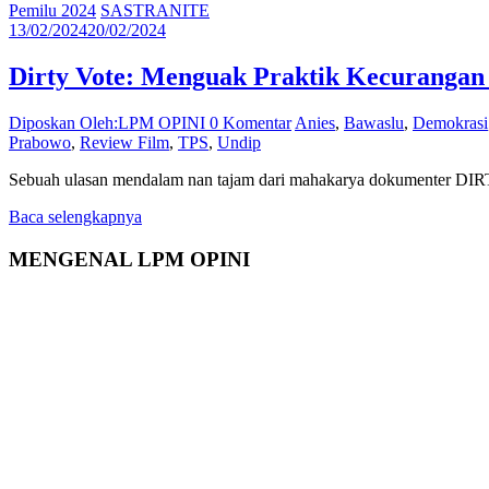
Pemilu 2024
SASTRANITE
13/02/2024
20/02/2024
Dirty Vote: Menguak Praktik Kecuranga
Diposkan Oleh:LPM OPINI
0 Komentar
Anies
,
Bawaslu
,
Demokrasi
Prabowo
,
Review Film
,
TPS
,
Undip
Sebuah ulasan mendalam nan tajam dari mahakarya dokumenter DIRTY 
Baca selengkapnya
MENGENAL LPM OPINI