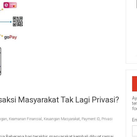
aksi Masyarakat Tak Lagi Privasi?
Ay
te
fo
angan
,
Keamanan Finansial
,
Keuangan Masyarakat
,
Payment ID
,
Privasi
Em
sia Beberapa hari terakhir, masyarakat kembali dibuat ramai