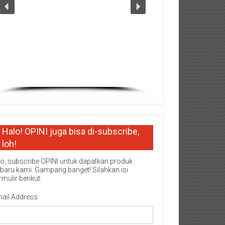
Halo! OPINI juga bisa di-subscribe,
loh!
o, subscribe OPINI untuk dapatkan produk
rbaru kami. Gampang banget! Silahkan isi
rmulir berikut:
ail Address