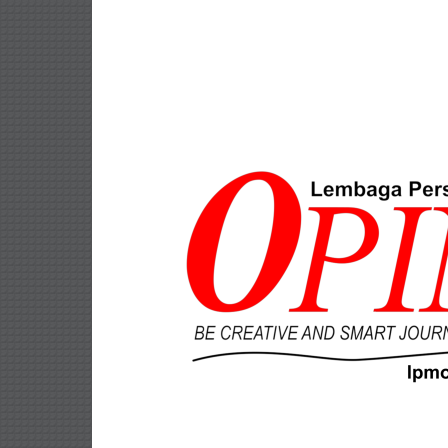
Lompat
ke
konten