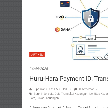
ARTIKEL
24/08/2025
Huru-Hara Payment ID: Trans
Diposkan Oleh:LPM OPINI
0 Komentar
Bank Indonesia
,
Data Transaksi Keuangan
,
Identitas Keu
Data
,
Privasi Keuangan
Peluncuran Payment ID: Inovasi Terkini Bank Indone