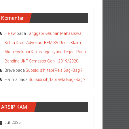
Komentar
Helaw
pada
Tanggapi Keluhan Mahasiswa,
Ketua Divisi Advokasi BEM SV Undip Klaim
Akan Evaluasi Kekurangan yang Terjadi Pada
Banding UKT Semester Ganjil 2019/2020
Breve
pada
Subsidi sih, tapi Rela Bagi-Bagi?
Halima
pada
Subsidi sih, tapi Rela Bagi-Bagi?
ARSIP KAMI
Juli 2026