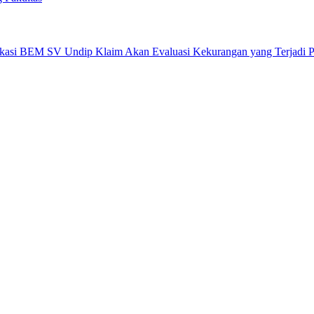
okasi BEM SV Undip Klaim Akan Evaluasi Kekurangan yang Terjadi 