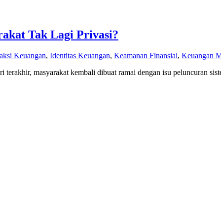
akat Tak Lagi Privasi?
saksi Keuangan
,
Identitas Keuangan
,
Keamanan Finansial
,
Keuangan M
i terakhir, masyarakat kembali dibuat ramai dengan isu peluncuran si