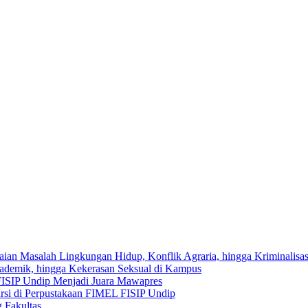
saian Masalah Lingkungan Hidup, Konflik Agraria, hingga Kriminalisa
kademik, hingga Kekerasan Seksual di Kampus
FISIP Undip Menjadi Juara Mawapres
rsi di Perpustakaan FIMEL FISIP Undip
 Fakultas