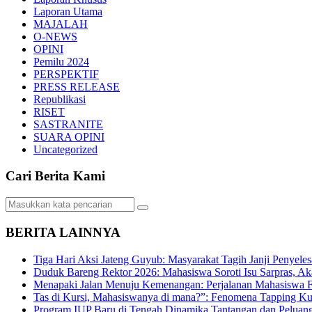
Laporan Utama
MAJALAH
O-NEWS
OPINI
Pemilu 2024
PERSPEKTIF
PRESS RELEASE
Republikasi
RISET
SASTRANITE
SUARA OPINI
Uncategorized
Cari Berita Kami
BERITA LAINNYA
Tiga Hari Aksi Jateng Guyub: Masyarakat Tagih Janji Penyele
Duduk Bareng Rektor 2026: Mahasiswa Soroti Isu Sarpras, A
Menapaki Jalan Menuju Kemenangan: Perjalanan Mahasiswa 
Tas di Kursi, Mahasiswanya di mana?”: Fenomena Tapping Ku
Program IUP Baru di Tengah Dinamika Tantangan dan Peluang