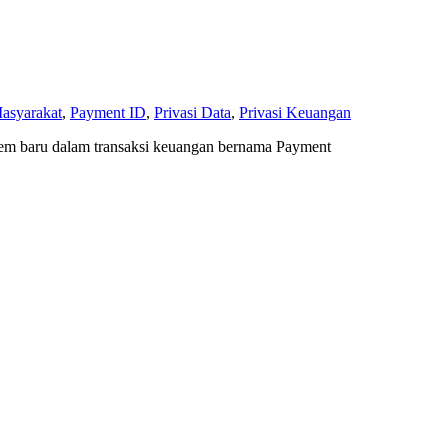
asyarakat
,
Payment ID
,
Privasi Data
,
Privasi Keuangan
stem baru dalam transaksi keuangan bernama Payment