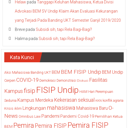
Helaw
pada
Tanggapi Keluhan Mahasiswa, Ketua Divisi
Advokasi BEM SV Undip Klaim Akan Evaluasi Kekurangan
yang Terjadi Pada Banding UKT Semester Ganjil 2019/2020
Breve
pada
Subsidi sih, tapi Rela Bagi-Bagi?
Halima
pada
Subsidi sih, tapi Rela Bagi-Bagi?
Kata Kunci
BEM FISIP Undip
BEM Undip
BEM
Aksi Mahasiswa
Banding UKT
COVID-19
Fasilitas
Cerpen
Demokrasi
Demonstrasi
Diskusi
FISIP Undip
fisip
Kampus
HAM
Hari Perempuan
Kekerasan seksual
Kampus Merdeka
Sedunia
konflik agraria
KKN
mahasiswa
O-
Lingkungan
Mahasiswa Baru
Krisis iklim
News
Pandemi
Pandemi Covid-19
Pemilihan Ketua
Omnibus Law
Pemira FISIP
Pemira
Pemira FISIP
BEM