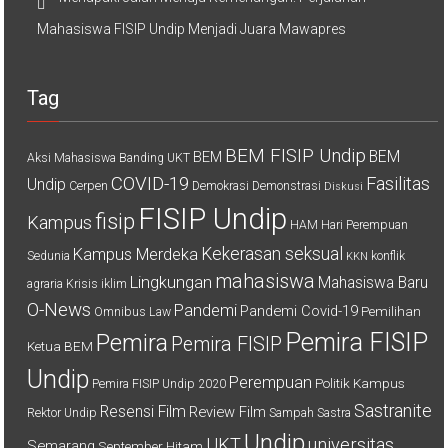
Mahasiswa FISIP Undip Menjadi Juara Mawapres
Tag
BEM FISIP Undip
BEM
BEM
Aksi Mahasiswa
Banding UKT
COVID-19
Fasilitas
Undip
Cerpen
Demokrasi
Demonstrasi
Diskusi
FISIP Undip
fisip
Kampus
HAM
Hari Perempuan
Kekerasan seksual
Kampus Merdeka
Sedunia
konflik
KKN
mahasiswa
Lingkungan
Mahasiswa Baru
agraria
Krisis iklim
O-News
Pandemi
Pandemi Covid-19
Pemilihan
Omnibus Law
Pemira FISIP
Pemira
Pemira FISIP
Ketua BEM
Undip
Perempuan
Politik Kampus
Pemira FISIP Undip 2020
Sastranite
Resensi Film
Review Film
Rektor Undip
Sampah
Sastra
Undip
UKT
universitas
Semarang
September Hitam