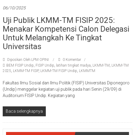
06/10/2025
Uji Publik LKMM-TM FISIP 2025:
Menakar Kompetensi Calon Delegasi
Untuk Melangkah Ke Tingkat
Universitas
Diposkan Oleh:LPM OPINI
0 Komentar
BEM FISIP Undip
,
FISIP Undip
,
latihan tingkat madya
,
LKMM-TM
,
LKMM-TM
2025
,
LKMM-TM FISIP
,
LKMM-TM FISIP Undip
,
LKMMTM
Fakultas Ilmu Sosial dan Ilmu Politik (FISIP) Universitas Diponegoro
(Undip) menggelar kegiatan uji publik pada hari Senin (29/09) di
Auditorium FISIP Undip. Kegiatan yang
Baca selengkapnya