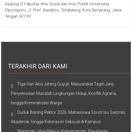
Gedung D, Fakultas Ilmu Sosial dan Ilmu Politik Universitas
Diponegoro, Jl. Prof. Soedarto, Tembalang, Kota Semarang, Jawa
Tengah 50139
TERAKHIR DARI KAMI
Tiga Hari Aksi Jateng Guyub: Masyarakat Tagih Janji
Penyelesaian Masalah Lingkungan Hidup, Konflik Agraria,
hingga Kriminalisasi Warga
Duduk Bareng Rektor 2026: Mahasiswa Soroti Isu Sarpras,
Akademik, hingga Kekerasan Seksual di Kampus
Menapaki Jalan Menuju Kemenangan: Perjalanan