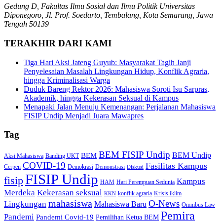
Gedung D, Fakultas Ilmu Sosial dan Ilmu Politik Universitas
Diponegoro, Jl. Prof. Soedarto, Tembalang, Kota Semarang, Jawa
Tengah 50139
TERAKHIR DARI KAMI
Tiga Hari Aksi Jateng Guyub: Masyarakat Tagih Janji
Penyelesaian Masalah Lingkungan Hidup, Konflik Agraria,
hingga Kriminalisasi Warga
Duduk Bareng Rektor 2026: Mahasiswa Soroti Isu Sarpras,
Akademik, hingga Kekerasan Seksual di Kampus
Menapaki Jalan Menuju Kemenangan: Perjalanan Mahasiswa
FISIP Undip Menjadi Juara Mawapres
Tag
BEM FISIP Undip
BEM Undip
BEM
Aksi Mahasiswa
Banding UKT
COVID-19
Fasilitas Kampus
Cerpen
Demokrasi
Demonstrasi
Diskusi
FISIP Undip
fisip
Kampus
HAM
Hari Perempuan Sedunia
Kekerasan seksual
Merdeka
konflik agraria
Krisis iklim
KKN
mahasiswa
O-News
Lingkungan
Mahasiswa Baru
Omnibus Law
Pemira
Pandemi
Pandemi Covid-19
Pemilihan Ketua BEM