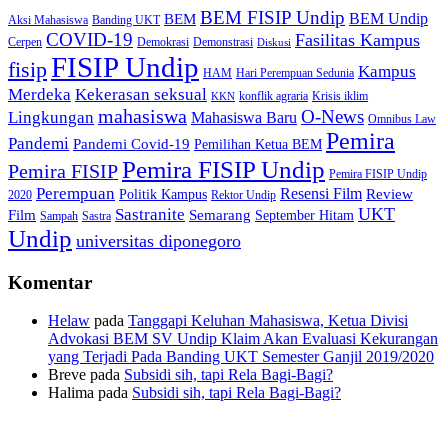
BEM FISIP Undip
BEM Undip
BEM
Aksi Mahasiswa
Banding UKT
COVID-19
Fasilitas Kampus
Cerpen
Demokrasi
Demonstrasi
Diskusi
FISIP Undip
fisip
Kampus
HAM
Hari Perempuan Sedunia
Kekerasan seksual
Merdeka
konflik agraria
Krisis iklim
KKN
mahasiswa
O-News
Lingkungan
Mahasiswa Baru
Omnibus Law
Pemira
Pandemi
Pandemi Covid-19
Pemilihan Ketua BEM
Pemira FISIP Undip
Pemira FISIP
Pemira FISIP Undip
Perempuan
Resensi Film
Review
Politik Kampus
2020
Rektor Undip
Sastranite
UKT
Film
Semarang
September Hitam
Sampah
Sastra
Undip
universitas diponegoro
Komentar
Helaw
pada
Tanggapi Keluhan Mahasiswa, Ketua Divisi
Advokasi BEM SV Undip Klaim Akan Evaluasi Kekurangan
yang Terjadi Pada Banding UKT Semester Ganjil 2019/2020
Breve
pada
Subsidi sih, tapi Rela Bagi-Bagi?
Halima
pada
Subsidi sih, tapi Rela Bagi-Bagi?