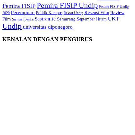
Pemira FISIP Undip
Pemira FISIP
Pemira FISIP Undip
Perempuan
Resensi Film
Review
Politik Kampus
2020
Rektor Undip
Sastranite
UKT
Film
Semarang
September Hitam
Sampah
Sastra
Undip
universitas diponegoro
KENALAN DENGAN PENGURUS