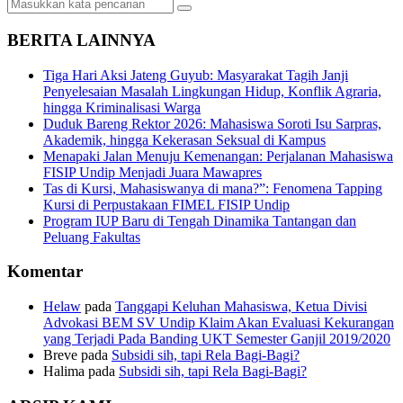
BERITA LAINNYA
Tiga Hari Aksi Jateng Guyub: Masyarakat Tagih Janji
Penyelesaian Masalah Lingkungan Hidup, Konflik Agraria,
hingga Kriminalisasi Warga
Duduk Bareng Rektor 2026: Mahasiswa Soroti Isu Sarpras,
Akademik, hingga Kekerasan Seksual di Kampus
Menapaki Jalan Menuju Kemenangan: Perjalanan Mahasiswa
FISIP Undip Menjadi Juara Mawapres
Tas di Kursi, Mahasiswanya di mana?”: Fenomena Tapping
Kursi di Perpustakaan FIMEL FISIP Undip
Program IUP Baru di Tengah Dinamika Tantangan dan
Peluang Fakultas
Komentar
Helaw
pada
Tanggapi Keluhan Mahasiswa, Ketua Divisi
Advokasi BEM SV Undip Klaim Akan Evaluasi Kekurangan
yang Terjadi Pada Banding UKT Semester Ganjil 2019/2020
Breve
pada
Subsidi sih, tapi Rela Bagi-Bagi?
Halima
pada
Subsidi sih, tapi Rela Bagi-Bagi?