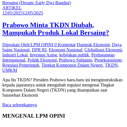
ARTIKEL
12/05/2025
12/05/2025
Prabowo Minta TKDN Diubah,
Mampukah Produk Lokal Bersaing?
Diposkan Oleh:LPM OPINI
0 Komentar
Dampak Ekonomi
,
Daya
Saing Nasional
,
DPR RI
,
Ekonomi Nasional
,
Globalisasi Ekonomi
,
Industri Lokal
,
Investasi Asing
,
kebijakan publik
,
Perdagangan
Internasional
,
Politik Ekonomi
,
Prabowo Subianto
,
Proteksionisme
,
Regulasi Pemerintah
,
Tingkat Komponen Dalam Negeri
,
TKDN
,
UMKM
Apa Itu TKDN? Presiden Prabowo baru-baru ini menginstruksikan
kepada jajarannya untuk mengubah regulasi mengenai Tingkat
Komponen Dalam Negeri (TKDN) yang disampaikan saat
Sarasehan Ekonomi
Baca selengkapnya
MENGENAL LPM OPINI