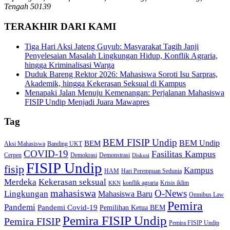
Tengah 50139
TERAKHIR DARI KAMI
Tiga Hari Aksi Jateng Guyub: Masyarakat Tagih Janji
Penyelesaian Masalah Lingkungan Hidup, Konflik Agraria,
hingga Kriminalisasi Warga
Duduk Bareng Rektor 2026: Mahasiswa Soroti Isu Sarpras,
Akademik, hingga Kekerasan Seksual di Kampus
Menapaki Jalan Menuju Kemenangan: Perjalanan Mahasiswa
FISIP Undip Menjadi Juara Mawapres
Tag
BEM FISIP Undip
BEM Undip
BEM
Aksi Mahasiswa
Banding UKT
COVID-19
Fasilitas Kampus
Cerpen
Demokrasi
Demonstrasi
Diskusi
FISIP Undip
fisip
Kampus
HAM
Hari Perempuan Sedunia
Kekerasan seksual
Merdeka
konflik agraria
Krisis iklim
KKN
mahasiswa
O-News
Lingkungan
Mahasiswa Baru
Omnibus Law
Pemira
Pandemi
Pandemi Covid-19
Pemilihan Ketua BEM
Pemira FISIP Undip
Pemira FISIP
Pemira FISIP Undip