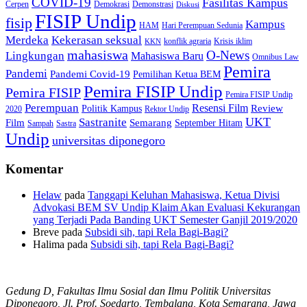
COVID-19
Fasilitas Kampus
Cerpen
Demokrasi
Demonstrasi
Diskusi
FISIP Undip
fisip
Kampus
HAM
Hari Perempuan Sedunia
Kekerasan seksual
Merdeka
konflik agraria
Krisis iklim
KKN
mahasiswa
O-News
Lingkungan
Mahasiswa Baru
Omnibus Law
Pemira
Pandemi
Pandemi Covid-19
Pemilihan Ketua BEM
Pemira FISIP Undip
Pemira FISIP
Pemira FISIP Undip
Perempuan
Resensi Film
Review
Politik Kampus
2020
Rektor Undip
Sastranite
UKT
Film
Semarang
September Hitam
Sampah
Sastra
Undip
universitas diponegoro
Komentar
Helaw
pada
Tanggapi Keluhan Mahasiswa, Ketua Divisi
Advokasi BEM SV Undip Klaim Akan Evaluasi Kekurangan
yang Terjadi Pada Banding UKT Semester Ganjil 2019/2020
Breve
pada
Subsidi sih, tapi Rela Bagi-Bagi?
Halima
pada
Subsidi sih, tapi Rela Bagi-Bagi?
Gedung D, Fakultas Ilmu Sosial dan Ilmu Politik Universitas
Diponegoro, Jl. Prof. Soedarto, Tembalang, Kota Semarang, Jawa