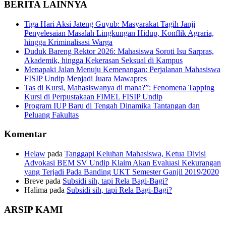
BERITA LAINNYA
Tiga Hari Aksi Jateng Guyub: Masyarakat Tagih Janji
Penyelesaian Masalah Lingkungan Hidup, Konflik Agraria,
hingga Kriminalisasi Warga
Duduk Bareng Rektor 2026: Mahasiswa Soroti Isu Sarpras,
Akademik, hingga Kekerasan Seksual di Kampus
Menapaki Jalan Menuju Kemenangan: Perjalanan Mahasiswa
FISIP Undip Menjadi Juara Mawapres
Tas di Kursi, Mahasiswanya di mana?”: Fenomena Tapping
Kursi di Perpustakaan FIMEL FISIP Undip
Program IUP Baru di Tengah Dinamika Tantangan dan
Peluang Fakultas
Komentar
Helaw
pada
Tanggapi Keluhan Mahasiswa, Ketua Divisi
Advokasi BEM SV Undip Klaim Akan Evaluasi Kekurangan
yang Terjadi Pada Banding UKT Semester Ganjil 2019/2020
Breve
pada
Subsidi sih, tapi Rela Bagi-Bagi?
Halima
pada
Subsidi sih, tapi Rela Bagi-Bagi?
ARSIP KAMI