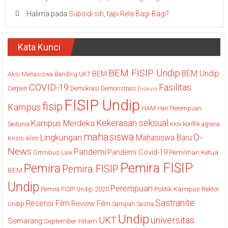
Halima
pada
Subsidi sih, tapi Rela Bagi-Bagi?
Kata Kunci
BEM FISIP Undip
BEM Undip
BEM
Aksi Mahasiswa
Banding UKT
COVID-19
Fasilitas
Cerpen
Demokrasi
Demonstrasi
Diskusi
FISIP Undip
fisip
Kampus
HAM
Hari Perempuan
Kekerasan seksual
Kampus Merdeka
Sedunia
konflik agraria
KKN
mahasiswa
O-
Lingkungan
Mahasiswa Baru
Krisis iklim
News
Pandemi
Pandemi Covid-19
Pemilihan Ketua
Omnibus Law
Pemira FISIP
Pemira
Pemira FISIP
BEM
Undip
Perempuan
Politik Kampus
Pemira FISIP Undip 2020
Rektor
Sastranite
Resensi Film
Review Film
Undip
Sampah
Sastra
Undip
UKT
universitas
Semarang
September Hitam