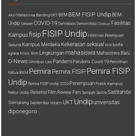
BEM FISIP Undip
BEM
BEM
Aksi Mahasiswa
Banding UKT
COVID-19
Fasilitas
Undip
Cerpen
Demokrasi
Demonstrasi
Diskusi
FISIP Undip
fisip
Kampus
HAM
Hari Perempuan
Kekerasan seksual
Kampus Merdeka
Sedunia
konflik
KKN
mahasiswa
Lingkungan
Mahasiswa Baru
agraria
Krisis iklim
O-News
Pandemi
Pandemi Covid-19
Pemilihan
Omnibus Law
Pemira FISIP
Pemira
Pemira FISIP
Ketua BEM
Undip
Perempuan
Politik Kampus
Pemira FISIP Undip 2020
Sastranite
Resensi Film
Review Film
Rektor Undip
Sampah
Sastra
Undip
UKT
universitas
Semarang
September Hitam
diponegoro