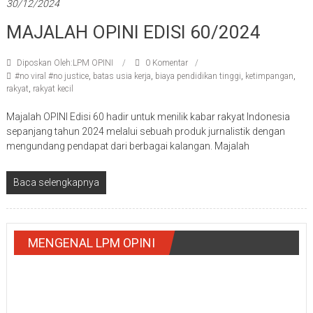
30/12/2024
MAJALAH OPINI EDISI 60/2024
Diposkan Oleh:LPM OPINI
0 Komentar
#no viral #no justice
,
batas usia kerja
,
biaya pendidikan tinggi
,
ketimpangan
,
rakyat
,
rakyat kecil
Majalah OPINI Edisi 60 hadir untuk menilik kabar rakyat Indonesia
sepanjang tahun 2024 melalui sebuah produk jurnalistik dengan
mengundang pendapat dari berbagai kalangan. Majalah
Baca selengkapnya
MENGENAL LPM OPINI