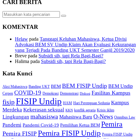
CARI BERITA
KOMENTAR
Helaw
pada
Tanggapi Keluhan Mahasiswa, Ketua Divisi
Advokasi BEM SV Undip Klaim Akan Evaluasi Kekurangan
yang Terjadi Pada Banding UKT Semester Ganjil 2019/2020
Breve
pada
Subsidi sih, tapi Rela Bagi-Bagi?
Halima
pada
Subsidi sih, tapi Rela Bagi-Bagi?
Kata Kunci
BEM FISIP Undip
BEM Undip
BEM
Aksi Mahasiswa
Banding UKT
COVID-19
Fasilitas Kampus
Cerpen
Demokrasi
Demonstrasi
Diskusi
FISIP Undip
fisip
Kampus
HAM
Hari Perempuan Sedunia
Kekerasan seksual
Merdeka
konflik agraria
Krisis iklim
KKN
mahasiswa
O-News
Lingkungan
Mahasiswa Baru
Omnibus Law
Pemira
Pandemi
Pandemi Covid-19
Pemilihan Ketua BEM
Pemira FISIP Undip
Pemira FISIP
Pemira FISIP Undip