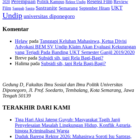
Perempuan
Resensi Film
Review
Politik Kampus
2020
Rektor Undip
Sastranite
UKT
Film
Semarang
September Hitam
Sampah
Sastra
Undip
universitas diponegoro
Komentar
Helaw
pada
Tanggapi Keluhan Mahasiswa, Ketua Divisi
Advokasi BEM SV Undip Klaim Akan Evaluasi Kekurangan
yang Terjadi Pada Banding UKT Semester Ganjil 2019/2020
Breve
pada
Subsidi sih, tapi Rela Bagi-Bagi?
Halima
pada
Subsidi sih, tapi Rela Bagi-Bagi?
Gedung D, Fakultas Ilmu Sosial dan Ilmu Politik Universitas
Diponegoro, Jl. Prof. Soedarto, Tembalang, Kota Semarang, Jawa
Tengah 50139
TERAKHIR DARI KAMI
Tiga Hari Aksi Jateng Guyub: Masyarakat Tagih Janji
Penyelesaian Masalah Lingkungan Hidup, Konflik Agraria,
hingga Kriminalisasi Warga
Duduk Bareng Rektor 2026: Mahasiswa Soroti Isu Sarpras,