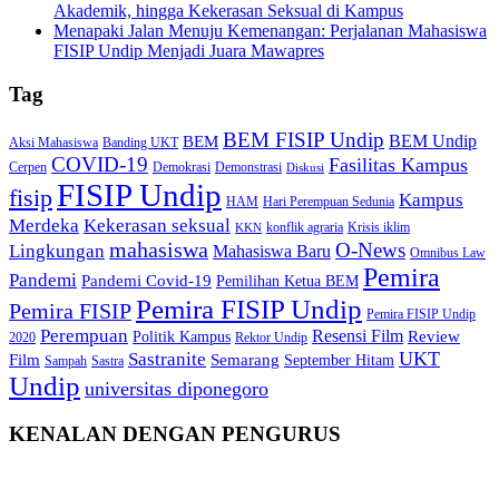
Akademik, hingga Kekerasan Seksual di Kampus
Menapaki Jalan Menuju Kemenangan: Perjalanan Mahasiswa
FISIP Undip Menjadi Juara Mawapres
Tag
BEM FISIP Undip
BEM Undip
BEM
Aksi Mahasiswa
Banding UKT
COVID-19
Fasilitas Kampus
Cerpen
Demokrasi
Demonstrasi
Diskusi
FISIP Undip
fisip
Kampus
HAM
Hari Perempuan Sedunia
Kekerasan seksual
Merdeka
konflik agraria
Krisis iklim
KKN
mahasiswa
O-News
Lingkungan
Mahasiswa Baru
Omnibus Law
Pemira
Pandemi
Pandemi Covid-19
Pemilihan Ketua BEM
Pemira FISIP Undip
Pemira FISIP
Pemira FISIP Undip
Perempuan
Resensi Film
Review
Politik Kampus
2020
Rektor Undip
Sastranite
UKT
Film
Semarang
September Hitam
Sampah
Sastra
Undip
universitas diponegoro
KENALAN DENGAN PENGURUS