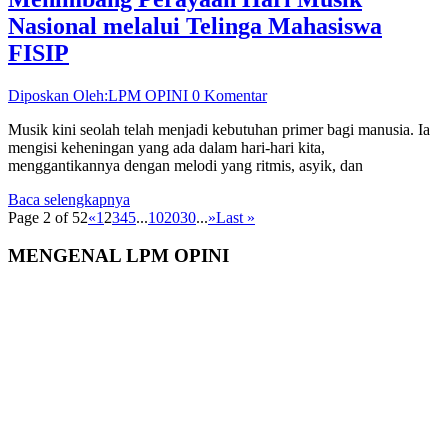
Nasional melalui Telinga Mahasiswa
FISIP
Diposkan Oleh:LPM OPINI
0 Komentar
Musik kini seolah telah menjadi kebutuhan primer bagi manusia. Ia
mengisi keheningan yang ada dalam hari-hari kita,
menggantikannya dengan melodi yang ritmis, asyik, dan
Baca selengkapnya
Page 2 of 52
«
1
2
3
4
5
...
10
20
30
...
»
Last »
MENGENAL LPM OPINI