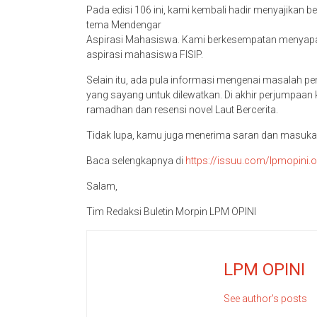
Pada edisi 106 ini, kami kembali hadir menyajikan 
tema Mendengar
Aspirasi Mahasiswa. Kami berkesempatan menyap
aspirasi mahasiswa FISIP.
Selain itu, ada pula informasi mengenai masalah p
yang sayang untuk dilewatkan. Di akhir perjumpaa
ramadhan dan resensi novel Laut Bercerita.
Tidak lupa, kamu juga menerima saran dan masukan u
Baca selengkapnya di
https://issuu.com/lpmopini.
Salam,
Tim Redaksi Buletin Morpin LPM OPINI
LPM OPINI
See author's posts