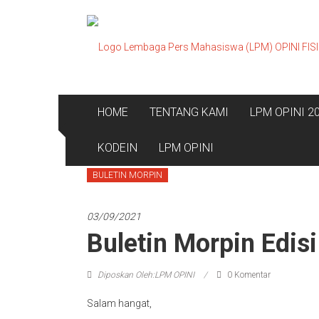
Lompat
ke
konten
HOME
TENTANG KAMI
LPM OPINI 2
KODEIN
LPM OPINI
BULETIN MORPIN
03/09/2021
Buletin Morpin Edis
Diposkan Oleh:LPM OPINI
0 Komentar
Salam hangat,