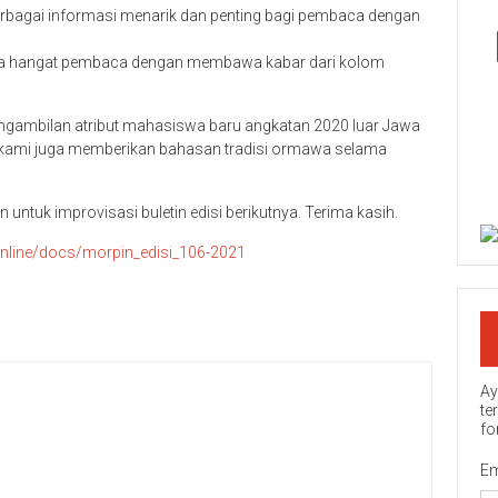
berbagai informasi menarik dan penting bagi pembaca dengan
a hangat pembaca dengan membawa kabar dari kolom
engambilan atribut mahasiswa baru angkatan 2020 luar Jawa
n kami juga memberikan bahasan tradisi ormawa selama
ntuk improvisasi buletin edisi berikutnya. Terima kasih.
online/docs/morpin_edisi_106-2021
Ay
te
fo
Em