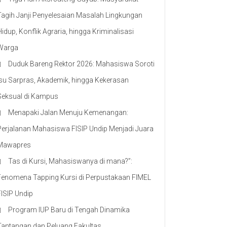
Tagih Janji Penyelesaian Masalah Lingkungan
Hidup, Konflik Agraria, hingga Kriminalisasi
Warga
Duduk Bareng Rektor 2026: Mahasiswa Soroti
Isu Sarpras, Akademik, hingga Kekerasan
Seksual di Kampus
Menapaki Jalan Menuju Kemenangan:
Perjalanan Mahasiswa FISIP Undip Menjadi Juara
Mawapres
Tas di Kursi, Mahasiswanya di mana?”:
Fenomena Tapping Kursi di Perpustakaan FIMEL
FISIP Undip
Program IUP Baru di Tengah Dinamika
Tantangan dan Peluang Fakultas