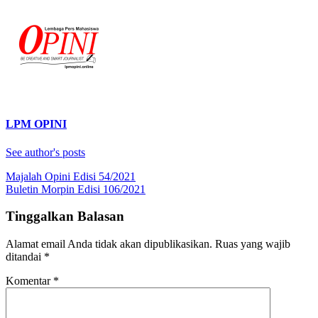
LPM OPINI
See author's posts
Navigasi
Majalah Opini Edisi 54/2021
Buletin Morpin Edisi 106/2021
pos
Tinggalkan Balasan
Alamat email Anda tidak akan dipublikasikan.
Ruas yang wajib
ditandai
*
Komentar
*