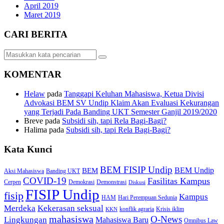
April 2019
Maret 2019
CARI BERITA
KOMENTAR
Helaw
pada
Tanggapi Keluhan Mahasiswa, Ketua Divisi
Advokasi BEM SV Undip Klaim Akan Evaluasi Kekurangan
yang Terjadi Pada Banding UKT Semester Ganjil 2019/2020
Breve
pada
Subsidi sih, tapi Rela Bagi-Bagi?
Halima
pada
Subsidi sih, tapi Rela Bagi-Bagi?
Kata Kunci
BEM FISIP Undip
BEM Undip
BEM
Aksi Mahasiswa
Banding UKT
COVID-19
Fasilitas Kampus
Cerpen
Demokrasi
Demonstrasi
Diskusi
FISIP Undip
fisip
Kampus
HAM
Hari Perempuan Sedunia
Kekerasan seksual
Merdeka
konflik agraria
Krisis iklim
KKN
mahasiswa
O-News
Lingkungan
Mahasiswa Baru
Omnibus Law