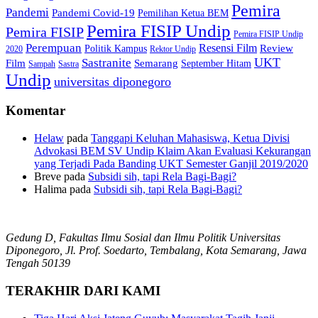
Pemira
Pandemi
Pandemi Covid-19
Pemilihan Ketua BEM
Pemira FISIP Undip
Pemira FISIP
Pemira FISIP Undip
Perempuan
Resensi Film
Review
Politik Kampus
2020
Rektor Undip
Sastranite
UKT
Film
Semarang
September Hitam
Sampah
Sastra
Undip
universitas diponegoro
Komentar
Helaw
pada
Tanggapi Keluhan Mahasiswa, Ketua Divisi
Advokasi BEM SV Undip Klaim Akan Evaluasi Kekurangan
yang Terjadi Pada Banding UKT Semester Ganjil 2019/2020
Breve
pada
Subsidi sih, tapi Rela Bagi-Bagi?
Halima
pada
Subsidi sih, tapi Rela Bagi-Bagi?
Gedung D, Fakultas Ilmu Sosial dan Ilmu Politik Universitas
Diponegoro, Jl. Prof. Soedarto, Tembalang, Kota Semarang, Jawa
Tengah 50139
TERAKHIR DARI KAMI