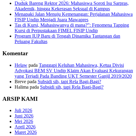
Duduk Bareng Rektor 2026: Mahasiswa Soroti Isu Sarpras,
Akademik, hingga Kekerasan Seksual di Kampus
Menapaki Jalan Menuju Kemenangan: Perjalanan Mahasiswa
FISIP Undip Menjadi Juara Mawapres
Tas di Kursi, Mahasiswanya di mana?”: Fenomena Tapping
Kursi di Perpustakaan FIMEL FISIP Undip
Program IUP Baru di Tengah Dinamika Tantangan dan
Peluang Fakultas
Komentar
Helaw
pada
Tanggapi Keluhan Mahasiswa, Ketua Divisi
Advokasi BEM SV Undip Klaim Akan Evaluasi Kekurangan
yang Terjadi Pada Banding UKT Semester Ganjil 2019/2020
Breve
pada
Subsidi sih, tapi Rela Bagi-Bagi?
Halima
pada
Subsidi sih, tapi Rela Bagi-Bagi?
ARSIP KAMI
Juli 2026
Juni 2026
Mei 2026
April 2026
Maret 2026