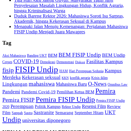
Tiga Hari Aksi Jateng Guyub: Masyarakat Tagih Janji
Penyelesaian Masalah Lingkungan Hidup, Konflik Agraria,
hingga Kriminalisasi Warga
Duduk Bareng Rektor 2026: Mahasiswa Soroti Isu Sarpras,
Akademik, hingga Kekerasan Seksual di Kampus
Menapaki Jalan Menuju Kemenangan: Perjalanan Mahasiswa
FISIP Undip Menjadi Juara Mawapres
Tag
BEM FISIP Undip
BEM Undip
BEM
Aksi Mahasiswa
Banding UKT
COVID-19
Fasilitas Kampus
Cerpen
Demokrasi
Demonstrasi
Diskusi
FISIP Undip
fisip
Kampus
HAM
Hari Perempuan Sedunia
Kekerasan seksual
Merdeka
konflik agraria
Krisis iklim
KKN
mahasiswa
O-News
Lingkungan
Mahasiswa Baru
Omnibus Law
Pemira
Pandemi
Pandemi Covid-19
Pemilihan Ketua BEM
Pemira FISIP Undip
Pemira FISIP
Pemira FISIP Undip
Perempuan
Resensi Film
Review
Politik Kampus
2020
Rektor Undip
Sastranite
UKT
Film
Semarang
September Hitam
Sampah
Sastra
Undip
universitas diponegoro