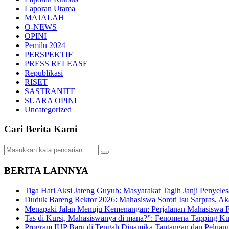
Laporan Utama
MAJALAH
O-NEWS
OPINI
Pemilu 2024
PERSPEKTIF
PRESS RELEASE
Republikasi
RISET
SASTRANITE
SUARA OPINI
Uncategorized
Cari Berita Kami
BERITA LAINNYA
Tiga Hari Aksi Jateng Guyub: Masyarakat Tagih Janji Penyele
Duduk Bareng Rektor 2026: Mahasiswa Soroti Isu Sarpras, A
Menapaki Jalan Menuju Kemenangan: Perjalanan Mahasiswa 
Tas di Kursi, Mahasiswanya di mana?”: Fenomena Tapping Ku
Program IUP Baru di Tengah Dinamika Tantangan dan Peluang