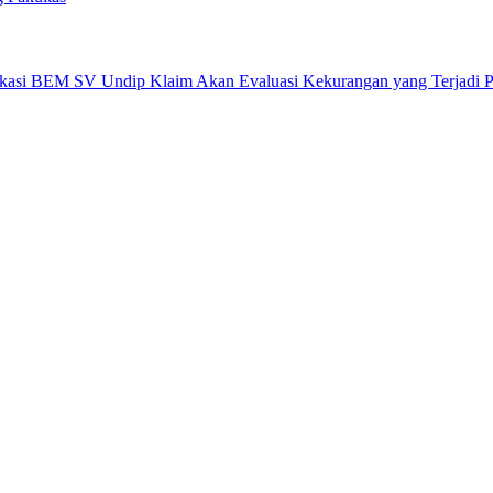
okasi BEM SV Undip Klaim Akan Evaluasi Kekurangan yang Terjadi 