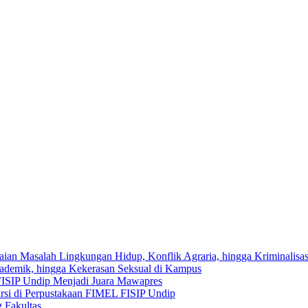
saian Masalah Lingkungan Hidup, Konflik Agraria, hingga Kriminalisa
kademik, hingga Kekerasan Seksual di Kampus
FISIP Undip Menjadi Juara Mawapres
rsi di Perpustakaan FIMEL FISIP Undip
 Fakultas