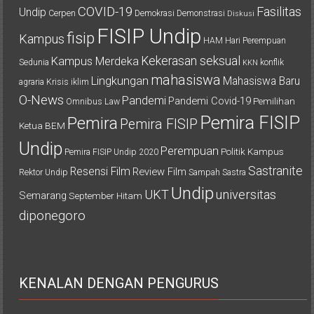
COVID-19
Fasilitas
Undip
Cerpen
Demokrasi
Demonstrasi
Diskusi
FISIP Undip
fisip
Kampus
HAM
Hari Perempuan
Kekerasan seksual
Kampus Merdeka
Sedunia
konflik
KKN
mahasiswa
Lingkungan
Mahasiswa Baru
agraria
Krisis iklim
O-News
Pandemi
Pandemi Covid-19
Pemilihan
Omnibus Law
Pemira FISIP
Pemira
Pemira FISIP
Ketua BEM
Undip
Perempuan
Politik Kampus
Pemira FISIP Undip 2020
Sastranite
Resensi Film
Review Film
Rektor Undip
Sampah
Sastra
Undip
UKT
universitas
Semarang
September Hitam
diponegoro
KENALAN DENGAN PENGURUS