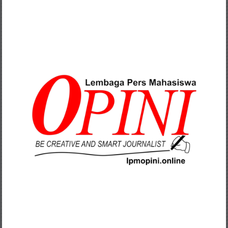
Lompat
ke
konten