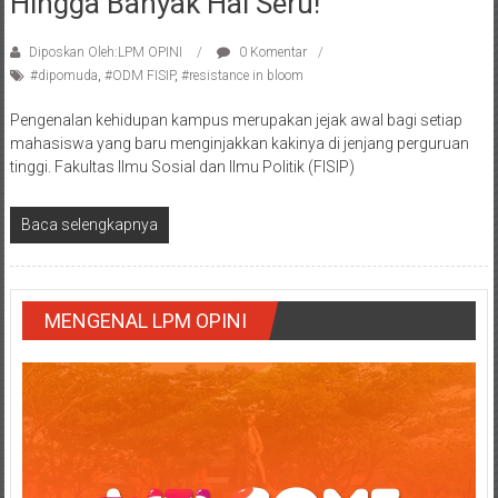
Hingga Banyak Hal Seru!
Diposkan Oleh:LPM OPINI
0 Komentar
#dipomuda
,
#ODM FISIP
,
#resistance in bloom
Pengenalan kehidupan kampus merupakan jejak awal bagi setiap
mahasiswa yang baru menginjakkan kakinya di jenjang perguruan
tinggi. Fakultas Ilmu Sosial dan Ilmu Politik (FISIP)
Baca selengkapnya
MENGENAL LPM OPINI