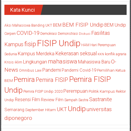
Kata Kunci
BEM FISIP Undip
BEM Undip
BEM
Aksi Mahasiswa
Banding UKT
COVID-19
Fasilitas
Cerpen
Demokrasi
Demonstrasi
Diskusi
FISIP Undip
fisip
Kampus
HAM
Hari Perempuan
Kekerasan seksual
Kampus Merdeka
Sedunia
konflik agraria
KKN
mahasiswa
O-
Lingkungan
Mahasiswa Baru
Krisis iklim
News
Pandemi
Pandemi Covid-19
Pemilihan Ketua
Omnibus Law
Pemira FISIP
Pemira
Pemira FISIP
BEM
Undip
Perempuan
Politik Kampus
Pemira FISIP Undip 2020
Rektor
Sastranite
Resensi Film
Review Film
Undip
Sampah
Sastra
Undip
UKT
universitas
Semarang
September Hitam
diponegoro