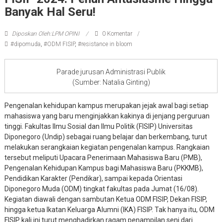
Banyak Hal Seru!
Diposkan Oleh:LPM OPINI
0 Komentar
#dipomuda
,
#ODM FISIP
,
#resistance in bloom
Parade jurusan Administrasi Publik
(Sumber: Natalia Ginting)
Pengenalan kehidupan kampus merupakan jejak awal bagi setiap
mahasiswa yang baru menginjakkan kakinya di jenjang perguruan
tinggi. Fakultas Ilmu Sosial dan Ilmu Politik (FISIP) Universitas
Diponegoro (Undip) sebagai ruang belajar dan berkembang, turut
melakukan serangkaian kegiatan pengenalan kampus. Rangkaian
tersebut meliputi Upacara Penerimaan Mahasiswa Baru (PMB),
Pengenalan Kehidupan Kampus bagi Mahasiswa Baru (PKKMB),
Pendidikan Karakter (Pendikar), sampai kepada Orientasi
Diponegoro Muda (ODM) tingkat fakultas pada Jumat (16/08).
Kegiatan diawali dengan sambutan Ketua ODM FISIP, Dekan FISIP,
hingga ketua Ikatan Keluarga Alumni (IKA) FISIP. Tak hanya itu, ODM
FISIP kali ini turut menghadirkan ragam penampilan seni dari