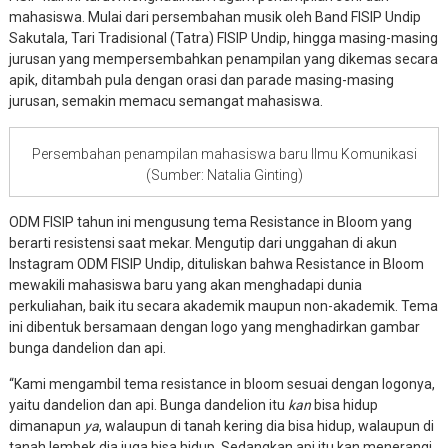
mahasiswa. Mulai dari persembahan musik oleh Band FISIP Undip
Sakutala, Tari Tradisional (Tatra) FISIP Undip, hingga masing-masing
jurusan yang mempersembahkan penampilan yang dikemas secara
apik, ditambah pula dengan orasi dan parade masing-masing
jurusan, semakin memacu semangat mahasiswa.
Persembahan penampilan mahasiswa baru Ilmu Komunikasi
(Sumber: Natalia Ginting)
ODM FISIP tahun ini mengusung tema Resistance in Bloom yang
berarti resistensi saat mekar. Mengutip dari unggahan di akun
Instagram ODM FISIP Undip, dituliskan bahwa Resistance in Bloom
mewakili mahasiswa baru yang akan menghadapi dunia
perkuliahan, baik itu secara akademik maupun non-akademik. Tema
ini dibentuk bersamaan dengan logo yang menghadirkan gambar
bunga dandelion dan api.
“Kami mengambil tema resistance in bloom sesuai dengan logonya,
yaitu dandelion dan api. Bunga dandelion itu
kan
bisa hidup
dimanapun
ya
, walaupun di tanah kering dia bisa hidup, walaupun di
tanah lembek dia juga bisa hidup. Sedangkan api itu kan menerangi