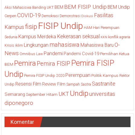
BEM FISIP Undip
BEM Undip
BEM
Aksi Mahasiswa
Banding UKT
COVID-19
Fasilitas
Cerpen
Demokrasi
Demonstrasi
Diskusi
FISIP Undip
fisip
Kampus
HAM
Hari Perempuan
Kekerasan seksual
Kampus Merdeka
Sedunia
konflik agraria
KKN
mahasiswa
O-
Lingkungan
Mahasiswa Baru
Krisis iklim
News
Pandemi
Pandemi Covid-19
Pemilihan Ketua
Omnibus Law
Pemira FISIP
Pemira
Pemira FISIP
BEM
Undip
Perempuan
Politik Kampus
Pemira FISIP Undip 2020
Rektor
Sastranite
Resensi Film
Review Film
Undip
Sampah
Sastra
Undip
UKT
universitas
Semarang
September Hitam
diponegoro
Komentar