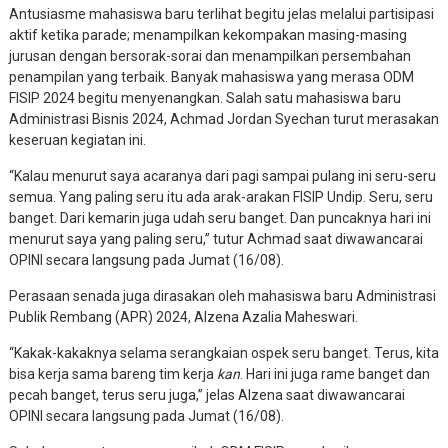
Antusiasme mahasiswa baru terlihat begitu jelas melalui partisipasi
aktif ketika parade; menampilkan kekompakan masing-masing
jurusan dengan bersorak-sorai dan menampilkan persembahan
penampilan yang terbaik. Banyak mahasiswa yang merasa ODM
FISIP 2024 begitu menyenangkan. Salah satu mahasiswa baru
Administrasi Bisnis 2024, Achmad Jordan Syechan turut merasakan
keseruan kegiatan ini.
“Kalau menurut saya acaranya dari pagi sampai pulang ini seru-seru
semua. Yang paling seru itu ada arak-arakan FISIP Undip. Seru, seru
banget. Dari kemarin juga udah seru banget. Dan puncaknya hari ini
menurut saya yang paling seru,” tutur Achmad saat diwawancarai
OPINI secara langsung pada Jumat (16/08).
Perasaan senada juga dirasakan oleh mahasiswa baru Administrasi
Publik Rembang (APR) 2024, Alzena Azalia Maheswari.
“Kakak-kakaknya selama serangkaian ospek seru banget. Terus, kita
bisa kerja sama bareng tim kerja
kan
. Hari ini juga rame banget dan
pecah banget, terus seru juga,” jelas Alzena saat diwawancarai
OPINI secara langsung pada Jumat (16/08).