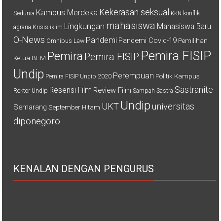
Kekerasan seksual
Kampus Merdeka
Sedunia
konflik
KKN
mahasiswa
Lingkungan
Mahasiswa Baru
agraria
Krisis iklim
O-News
Pandemi
Pandemi Covid-19
Pemilihan
Omnibus Law
Pemira FISIP
Pemira
Pemira FISIP
Ketua BEM
Undip
Perempuan
Politik Kampus
Pemira FISIP Undip 2020
Sastranite
Resensi Film
Review Film
Rektor Undip
Sampah
Sastra
Undip
UKT
universitas
Semarang
September Hitam
diponegoro
KENALAN DENGAN PENGURUS