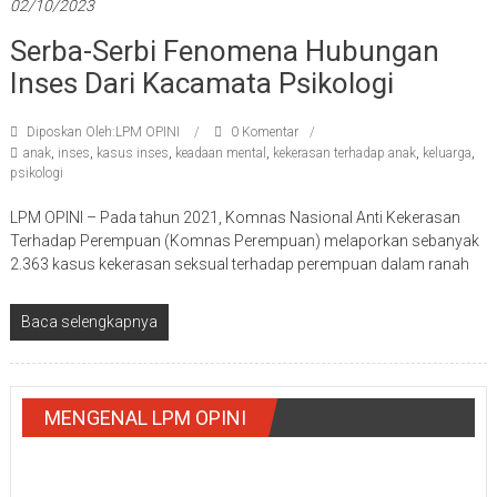
02/10/2023
Serba-Serbi Fenomena Hubungan
Inses Dari Kacamata Psikologi
Diposkan Oleh:LPM OPINI
0 Komentar
anak
,
inses
,
kasus inses
,
keadaan mental
,
kekerasan terhadap anak
,
keluarga
,
psikologi
LPM OPINI – Pada tahun 2021, Komnas Nasional Anti Kekerasan
Terhadap Perempuan (Komnas Perempuan) melaporkan sebanyak
2.363 kasus kekerasan seksual terhadap perempuan dalam ranah
Baca selengkapnya
MENGENAL LPM OPINI