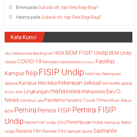
Breve
pada
Subsidi sih, tapi Rela Bagi-Bagi?
Halima
pada
Subsidi sih, tapi Rela Bagi-Bagi?
Kata Kunci
BEM FISIP Undip
BEM Undip
BEM
Aksi Mahasiswa
Banding UKT
COVID-19
Fasilitas
Cerpen
Demokrasi
Demonstrasi
Diskusi
FISIP Undip
fisip
Kampus
HAM
Hari Perempuan
Kekerasan seksual
Kampus Merdeka
Sedunia
konflik agraria
KKN
mahasiswa
O-
Lingkungan
Mahasiswa Baru
Krisis iklim
News
Pandemi
Pandemi Covid-19
Pemilihan Ketua
Omnibus Law
Pemira FISIP
Pemira
Pemira FISIP
BEM
Undip
Perempuan
Politik Kampus
Pemira FISIP Undip 2020
Rektor
Sastranite
Resensi Film
Review Film
Undip
Sampah
Sastra