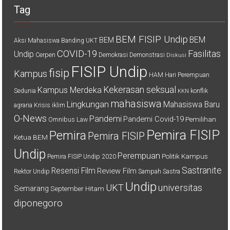
Tag
BEM FISIP Undip
BEM
BEM
Aksi Mahasiswa
Banding UKT
COVID-19
Fasilitas
Undip
Cerpen
Demokrasi
Demonstrasi
Diskusi
FISIP Undip
fisip
Kampus
HAM
Hari Perempuan
Kekerasan seksual
Kampus Merdeka
Sedunia
konflik
KKN
mahasiswa
Lingkungan
Mahasiswa Baru
agraria
Krisis iklim
O-News
Pandemi
Pandemi Covid-19
Pemilihan
Omnibus Law
Pemira FISIP
Pemira
Pemira FISIP
Ketua BEM
Undip
Perempuan
Politik Kampus
Pemira FISIP Undip 2020
Sastranite
Resensi Film
Review Film
Rektor Undip
Sampah
Sastra
Undip
UKT
universitas
Semarang
September Hitam
diponegoro