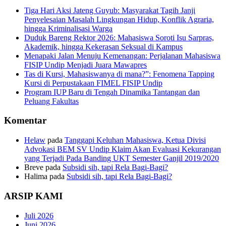
Tiga Hari Aksi Jateng Guyub: Masyarakat Tagih Janji
Penyelesaian Masalah Lingkungan Hidup, Konflik Agraria,
hingga Kriminalisasi Warga
Duduk Bareng Rektor 2026: Mahasiswa Soroti Isu Sarpras,
Akademik, hingga Kekerasan Seksual di Kampus
Menapaki Jalan Menuju Kemenangan: Perjalanan Mahasiswa
FISIP Undip Menjadi Juara Mawapres
Tas di Kursi, Mahasiswanya di mana?”: Fenomena Tapping
Kursi di Perpustakaan FIMEL FISIP Undip
Program IUP Baru di Tengah Dinamika Tantangan dan
Peluang Fakultas
Komentar
Helaw
pada
Tanggapi Keluhan Mahasiswa, Ketua Divisi
Advokasi BEM SV Undip Klaim Akan Evaluasi Kekurangan
yang Terjadi Pada Banding UKT Semester Ganjil 2019/2020
Breve
pada
Subsidi sih, tapi Rela Bagi-Bagi?
Halima
pada
Subsidi sih, tapi Rela Bagi-Bagi?
ARSIP KAMI
Juli 2026
Juni 2026