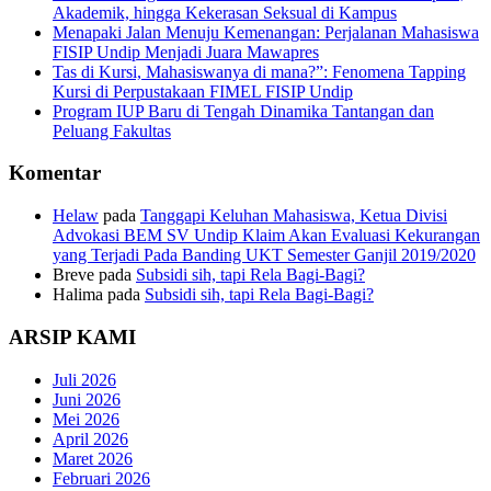
Akademik, hingga Kekerasan Seksual di Kampus
Menapaki Jalan Menuju Kemenangan: Perjalanan Mahasiswa
FISIP Undip Menjadi Juara Mawapres
Tas di Kursi, Mahasiswanya di mana?”: Fenomena Tapping
Kursi di Perpustakaan FIMEL FISIP Undip
Program IUP Baru di Tengah Dinamika Tantangan dan
Peluang Fakultas
Komentar
Helaw
pada
Tanggapi Keluhan Mahasiswa, Ketua Divisi
Advokasi BEM SV Undip Klaim Akan Evaluasi Kekurangan
yang Terjadi Pada Banding UKT Semester Ganjil 2019/2020
Breve
pada
Subsidi sih, tapi Rela Bagi-Bagi?
Halima
pada
Subsidi sih, tapi Rela Bagi-Bagi?
ARSIP KAMI
Juli 2026
Juni 2026
Mei 2026
April 2026
Maret 2026
Februari 2026