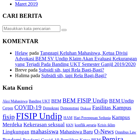
Maret 2019
CARI BERITA
KOMENTAR
Helaw
pada
Tanggapi Keluhan Mahasiswa, Ketua Divisi
Advokasi BEM SV Undip Klaim Akan Evaluasi Kekurangan
yang Terjadi Pada Banding UKT Semester Ganjil 2019/2020
Breve
pada
Subsidi sih, tapi Rela Bagi-Bagi?
Halima
pada
Subsidi sih, tapi Rela Bagi-Bagi?
Kata Kunci
BEM FISIP Undip
BEM Undip
BEM
Aksi Mahasiswa
Banding UKT
COVID-19
Fasilitas Kampus
Cerpen
Demokrasi
Demonstrasi
Diskusi
FISIP Undip
fisip
Kampus
HAM
Hari Perempuan Sedunia
Kekerasan seksual
Merdeka
konflik agraria
Krisis iklim
KKN
mahasiswa
O-News
Lingkungan
Mahasiswa Baru
Omnibus Law
Pemira
Pandemi
Pandemi Covid-19