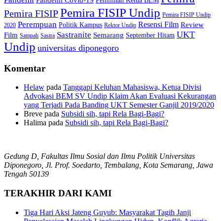
Pemilihan Ketua BEM
Pemira FISIP Undip
Pemira FISIP
Pemira FISIP Undip
Perempuan
Resensi Film
Review
Politik Kampus
2020
Rektor Undip
Sastranite
UKT
Film
Semarang
September Hitam
Sampah
Sastra
Undip
universitas diponegoro
Komentar
Helaw
pada
Tanggapi Keluhan Mahasiswa, Ketua Divisi
Advokasi BEM SV Undip Klaim Akan Evaluasi Kekurangan
yang Terjadi Pada Banding UKT Semester Ganjil 2019/2020
Breve
pada
Subsidi sih, tapi Rela Bagi-Bagi?
Halima
pada
Subsidi sih, tapi Rela Bagi-Bagi?
Gedung D, Fakultas Ilmu Sosial dan Ilmu Politik Universitas
Diponegoro, Jl. Prof. Soedarto, Tembalang, Kota Semarang, Jawa
Tengah 50139
TERAKHIR DARI KAMI
Tiga Hari Aksi Jateng Guyub: Masyarakat Tagih Janji