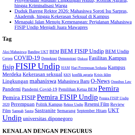
Penyelesaian Masalah Lingkungan Hidup, Konflik Agraria,
hingga Kriminalisasi Warga
Duduk Bareng Rektor 2026: Mahasiswa Soroti Isu Sarpras,
Akademik, hingga Kekerasan Seksual di Kampus
Menapaki Jalan Menuju Kemenangan: Perjalanan Mahasiswa
FISIP Undip Menjadi Juara Mawapres
Tag
BEM FISIP Undip
BEM Undip
BEM
Aksi Mahasiswa
Banding UKT
COVID-19
Fasilitas Kampus
Cerpen
Demokrasi
Demonstrasi
Diskusi
FISIP Undip
fisip
Kampus
HAM
Hari Perempuan Sedunia
Kekerasan seksual
Merdeka
konflik agraria
Krisis iklim
KKN
mahasiswa
O-News
Lingkungan
Mahasiswa Baru
Omnibus Law
Pemira
Pandemi
Pandemi Covid-19
Pemilihan Ketua BEM
Pemira FISIP Undip
Pemira FISIP
Pemira FISIP Undip
Perempuan
Resensi Film
Review
Politik Kampus
2020
Rektor Undip
Sastranite
UKT
Film
Semarang
September Hitam
Sampah
Sastra
Undip
universitas diponegoro
KENALAN DENGAN PENGURUS