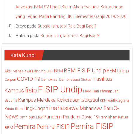
Advokasi BEM SV Undip Klaim Akan Evaluasi Kekurangan
yang Terjadi Pada Banding UKT Semester Ganjil 2019/2020
Breve
pada
Subsidi sih, tapi Rela Bagi-Bagi?
Halima
pada
Subsidi sih, tapi Rela Bagi-Bagi?
Kata Kunci
BEM FISIP Undip
BEM Undip
BEM
Aksi Mahasiswa
Banding UKT
COVID-19
Fasilitas
Cerpen
Demokrasi
Demonstrasi
Diskusi
FISIP Undip
fisip
Kampus
HAM
Hari Perempuan
Kekerasan seksual
Kampus Merdeka
Sedunia
konflik agraria
KKN
mahasiswa
O-
Lingkungan
Mahasiswa Baru
Krisis iklim
News
Pandemi
Pandemi Covid-19
Pemilihan Ketua
Omnibus Law
Pemira FISIP
Pemira
Pemira FISIP
BEM