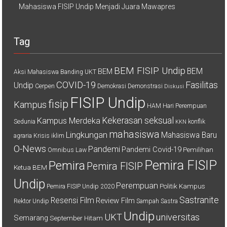
Mahasiswa FISIP Undip Menjadi Juara Mawapres
Tag
BEM FISIP Undip
BEM
BEM
Aksi Mahasiswa
Banding UKT
COVID-19
Fasilitas
Undip
Cerpen
Demokrasi
Demonstrasi
Diskusi
FISIP Undip
fisip
Kampus
HAM
Hari Perempuan
Kekerasan seksual
Kampus Merdeka
Sedunia
konflik
KKN
mahasiswa
Lingkungan
Mahasiswa Baru
agraria
Krisis iklim
O-News
Pandemi
Pandemi Covid-19
Pemilihan
Omnibus Law
Pemira FISIP
Pemira
Pemira FISIP
Ketua BEM
Undip
Perempuan
Politik Kampus
Pemira FISIP Undip 2020
Sastranite
Resensi Film
Review Film
Rektor Undip
Sampah
Sastra
Undip
UKT
universitas
Semarang
September Hitam