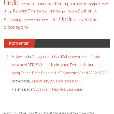
Undip
Perempuan
Politik Kampus
Pemira FISIP Undip 2020
Rektor
Sastranite
Resensi Film
Review Film
Undip
Sampah
Sastra
Undip
UKT
universitas
Semarang
September Hitam
diponegoro
Komentar
Helaw
pada
Tanggapi Keluhan Mahasiswa, Ketua Divisi
Advokasi BEM SV Undip Klaim Akan Evaluasi Kekurangan
yang Terjadi Pada Banding UKT Semester Ganjil 2019/2020
Breve
pada
Subsidi sih, tapi Rela Bagi-Bagi?
Halima
pada
Subsidi sih, tapi Rela Bagi-Bagi?
Gedung D, Fakultas Ilmu Sosial dan Ilmu Politik Universitas