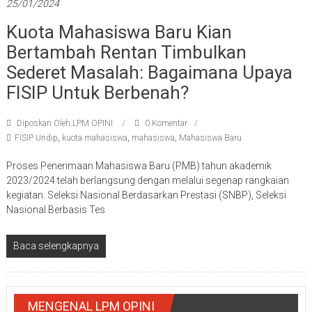
25/01/2024
Kuota Mahasiswa Baru Kian
Bertambah Rentan Timbulkan
Sederet Masalah: Bagaimana Upaya
FISIP Untuk Berbenah?
Diposkan Oleh:LPM OPINI
0 Komentar
FISIP Undip
,
kuota mahasiswa
,
mahasiswa
,
Mahasiswa Baru
Proses Penerimaan Mahasiswa Baru (PMB) tahun akademik
2023/2024 telah berlangsung dengan melalui segenap rangkaian
kegiatan. Seleksi Nasional Berdasarkan Prestasi (SNBP), Seleksi
Nasional Berbasis Tes
Baca selengkapnya
MENGENAL LPM OPINI