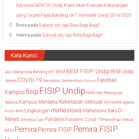
Advokasi BEM SV Undip Klaim Akan Evaluasi Kekurangan
yang Terjadi Pada Banding UKT Semester Ganjil 2019/2020
Breve
pada
Subsidi sih, tapi Rela Bagi-Bagi?
Halima
pada
Subsidi sih, tapi Rela Bagi-Bagi?
Kata Kunci
BEM FISIP Undip
BEM Undip
BEM
Aksi Mahasiswa
Banding UKT
COVID-19
Fasilitas
Cerpen
Demokrasi
Demonstrasi
Diskusi
FISIP Undip
fisip
Kampus
HAM
Hari Perempuan
Kekerasan seksual
Kampus Merdeka
Sedunia
konflik agraria
KKN
mahasiswa
O-
Lingkungan
Mahasiswa Baru
Krisis iklim
News
Pandemi
Pandemi Covid-19
Pemilihan Ketua
Omnibus Law
Pemira FISIP
Pemira
Pemira FISIP
BEM