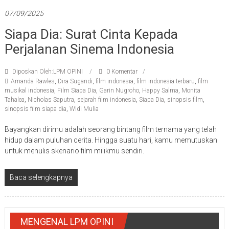
07/09/2025
Siapa Dia: Surat Cinta Kepada
Perjalanan Sinema Indonesia
Diposkan Oleh:LPM OPINI
0 Komentar
Amanda Rawles
,
Dira Sugandi
,
film indonesia
,
film indonesia terbaru
,
film
musikal indonesia
,
Film Siapa Dia
,
Garin Nugroho
,
Happy Salma
,
Monita
Tahalea
,
Nicholas Saputra
,
sejarah film indonesia
,
Siapa Dia
,
sinopsis film
,
sinopsis film siapa dia
,
Widi Mulia
Bayangkan dirimu adalah seorang bintang film ternama yang telah
hidup dalam puluhan cerita. Hingga suatu hari, kamu memutuskan
untuk menulis skenario film milikmu sendiri.
Baca selengkapnya
MENGENAL LPM OPINI