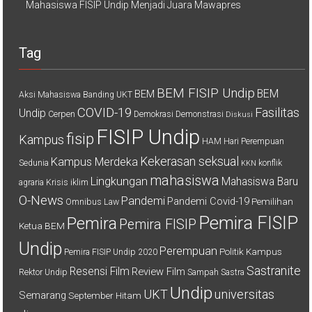
Mahasiswa FISIP Undip Menjadi Juara Mawapres
Tag
BEM FISIP Undip
BEM
BEM
Aksi Mahasiswa
Banding UKT
COVID-19
Fasilitas
Undip
Cerpen
Demokrasi
Demonstrasi
Diskusi
FISIP Undip
fisip
Kampus
HAM
Hari Perempuan
Kekerasan seksual
Kampus Merdeka
Sedunia
konflik
KKN
mahasiswa
Lingkungan
Mahasiswa Baru
agraria
Krisis iklim
O-News
Pandemi
Pandemi Covid-19
Pemilihan
Omnibus Law
Pemira FISIP
Pemira
Pemira FISIP
Ketua BEM
Undip
Perempuan
Politik Kampus
Pemira FISIP Undip 2020
Sastranite
Resensi Film
Review Film
Rektor Undip
Sampah
Sastra
Undip
UKT
universitas
Semarang
September Hitam