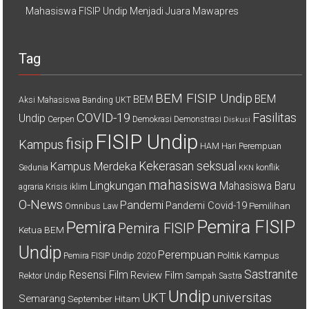
Mahasiswa FISIP Undip Menjadi Juara Mawapres
Tag
BEM FISIP Undip
BEM
BEM
Aksi Mahasiswa
Banding UKT
COVID-19
Fasilitas
Undip
Cerpen
Demokrasi
Demonstrasi
Diskusi
FISIP Undip
fisip
Kampus
HAM
Hari Perempuan
Kekerasan seksual
Kampus Merdeka
Sedunia
konflik
KKN
mahasiswa
Lingkungan
Mahasiswa Baru
agraria
Krisis iklim
O-News
Pandemi
Pandemi Covid-19
Pemilihan
Omnibus Law
Pemira FISIP
Pemira
Pemira FISIP
Ketua BEM
Undip
Perempuan
Politik Kampus
Pemira FISIP Undip 2020
Sastranite
Resensi Film
Review Film
Rektor Undip
Sampah
Sastra
Undip
UKT
universitas
Semarang
September Hitam