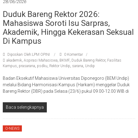
28/06/2026
Duduk Bareng Rektor 2026:
Mahasiswa Soroti Isu Sarpras,
Akademik, Hingga Kekerasan Seksual
Di Kampus
Diposkan Oleh:LPM OPINI
0 Komentar
akademik
,
Aspirasi Mahasiswa
,
BKMF
,
Duduk Bareng Rektor
,
Fasilitas
Kampus
,
prasarana
,
psdku
,
Rektor Undip
,
sarana
,
Undip
Badan Eksekutif Mahasiswa Universitas Diponegoro (BEM Undip)
melalui Bidang Harmonisasi Kampus (Harkam) menggelar Duduk
Bareng Rektor (DBR) pada Selasa (23/6) pukul 09.00-12.00 WIB di
Baca selengkapnya
O-NEWS