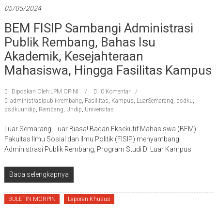
05/05/2024
BEM FISIP Sambangi Administrasi
Publik Rembang, Bahas Isu
Akademik, Kesejahteraan
Mahasiswa, Hingga Fasilitas Kampus
Diposkan Oleh:LPM OPINI
0 Komentar
administrasipublikrembang
,
Fasiliitas
,
Kampus
,
LuarSemarang
,
psdku
,
psdkuundip
,
Rembang
,
Undip
,
Universitas
Luar Semarang, Luar Biasa! Badan Eksekutif Mahasiswa (BEM)
Fakultas Ilmu Sosial dan Ilmu Politik (FISIP) menyambangi
Administrasi Publik Rembang, Program Studi Di Luar Kampus
Baca selengkapnya
BULETIN MORPIN
Laporan Khusus