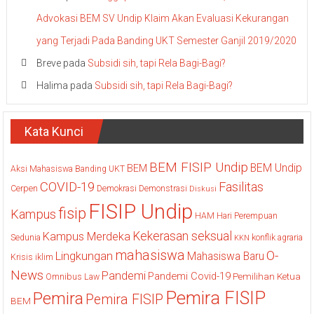
Advokasi BEM SV Undip Klaim Akan Evaluasi Kekurangan
yang Terjadi Pada Banding UKT Semester Ganjil 2019/2020
Breve
pada
Subsidi sih, tapi Rela Bagi-Bagi?
Halima
pada
Subsidi sih, tapi Rela Bagi-Bagi?
Kata Kunci
BEM FISIP Undip
BEM Undip
BEM
Aksi Mahasiswa
Banding UKT
COVID-19
Fasilitas
Cerpen
Demokrasi
Demonstrasi
Diskusi
FISIP Undip
fisip
Kampus
HAM
Hari Perempuan
Kekerasan seksual
Kampus Merdeka
Sedunia
konflik agraria
KKN
mahasiswa
O-
Lingkungan
Mahasiswa Baru
Krisis iklim
News
Pandemi
Pandemi Covid-19
Pemilihan Ketua
Omnibus Law
Pemira FISIP
Pemira
Pemira FISIP
BEM