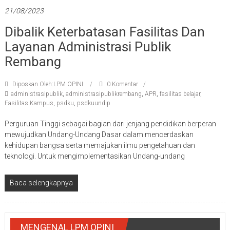
21/08/2023
Dibalik Keterbatasan Fasilitas Dan
Layanan Administrasi Publik
Rembang
Diposkan Oleh:LPM OPINI
0 Komentar
administrasipublik
,
administrasipublikrembang
,
APR
,
fasilitas belajar
,
Fasilitas Kampus
,
psdku
,
psdkuundip
Perguruan Tinggi sebagai bagian dari jenjang pendidikan berperan
mewujudkan Undang-Undang Dasar dalam mencerdaskan
kehidupan bangsa serta memajukan ilmu pengetahuan dan
teknologi. Untuk mengimplementasikan Undang-undang
Baca selengkapnya
MENGENAL LPM OPINI