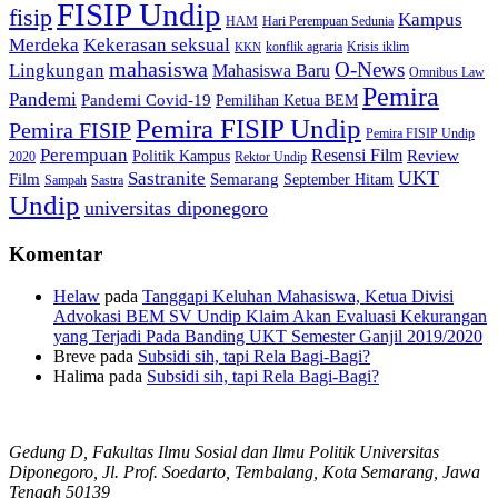
FISIP Undip
fisip
Kampus
HAM
Hari Perempuan Sedunia
Kekerasan seksual
Merdeka
konflik agraria
Krisis iklim
KKN
mahasiswa
O-News
Lingkungan
Mahasiswa Baru
Omnibus Law
Pemira
Pandemi
Pandemi Covid-19
Pemilihan Ketua BEM
Pemira FISIP Undip
Pemira FISIP
Pemira FISIP Undip
Perempuan
Resensi Film
Review
Politik Kampus
2020
Rektor Undip
Sastranite
UKT
Film
Semarang
September Hitam
Sampah
Sastra
Undip
universitas diponegoro
Komentar
Helaw
pada
Tanggapi Keluhan Mahasiswa, Ketua Divisi
Advokasi BEM SV Undip Klaim Akan Evaluasi Kekurangan
yang Terjadi Pada Banding UKT Semester Ganjil 2019/2020
Breve
pada
Subsidi sih, tapi Rela Bagi-Bagi?
Halima
pada
Subsidi sih, tapi Rela Bagi-Bagi?
Gedung D, Fakultas Ilmu Sosial dan Ilmu Politik Universitas
Diponegoro, Jl. Prof. Soedarto, Tembalang, Kota Semarang, Jawa
Tengah 50139