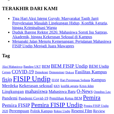
TERAKHIR DARI KAMI
Tiga Hari Aksi Jateng Guyub: Masyarakat Tagih Janji
Penyelesaian Masalah Lingkungan Hidup, Konflik Agraria,
hingga Kriminalisasi Warga
Duduk Bareng Rektor 2026: Mahasiswa Soroti Isu Sarpras,
Akademik, hingga Kekerasan Seksual di Kampus
Menapaki Jalan Menuju Kemenangan: Perjalanan Mahasiswa
FISIP Undip Menjadi Juara Mawapres
Tag
BEM FISIP Undip
BEM Undip
BEM
Aksi Mahasiswa
Banding UKT
COVID-19
Fasilitas Kampus
Cerpen
Demokrasi
Demonstrasi
Diskusi
FISIP Undip
fisip
Kampus
HAM
Hari Perempuan Sedunia
Kekerasan seksual
Merdeka
konflik agraria
Krisis iklim
KKN
mahasiswa
O-News
Lingkungan
Mahasiswa Baru
Omnibus Law
Pemira
Pandemi
Pandemi Covid-19
Pemilihan Ketua BEM
Pemira FISIP Undip
Pemira FISIP
Pemira FISIP Undip
Perempuan
Resensi Film
Review
Politik Kampus
2020
Rektor Undip