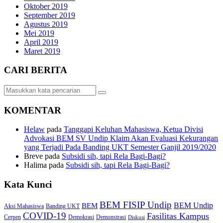
Oktober 2019
September 2019
Agustus 2019
Mei 2019
April 2019
Maret 2019
CARI BERITA
KOMENTAR
Helaw
pada
Tanggapi Keluhan Mahasiswa, Ketua Divisi
Advokasi BEM SV Undip Klaim Akan Evaluasi Kekurangan
yang Terjadi Pada Banding UKT Semester Ganjil 2019/2020
Breve
pada
Subsidi sih, tapi Rela Bagi-Bagi?
Halima
pada
Subsidi sih, tapi Rela Bagi-Bagi?
Kata Kunci
BEM FISIP Undip
BEM Undip
BEM
Aksi Mahasiswa
Banding UKT
COVID-19
Fasilitas Kampus
Cerpen
Demokrasi
Demonstrasi
Diskusi