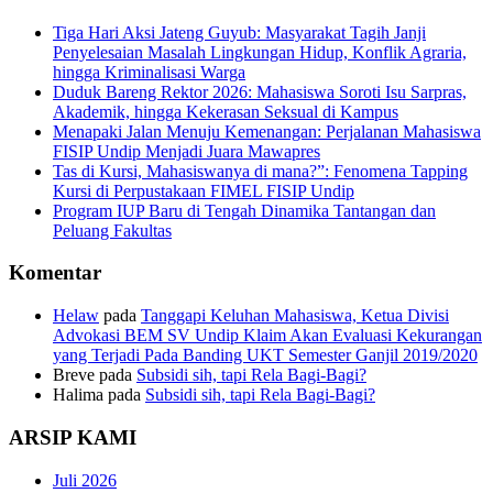
Tiga Hari Aksi Jateng Guyub: Masyarakat Tagih Janji
Penyelesaian Masalah Lingkungan Hidup, Konflik Agraria,
hingga Kriminalisasi Warga
Duduk Bareng Rektor 2026: Mahasiswa Soroti Isu Sarpras,
Akademik, hingga Kekerasan Seksual di Kampus
Menapaki Jalan Menuju Kemenangan: Perjalanan Mahasiswa
FISIP Undip Menjadi Juara Mawapres
Tas di Kursi, Mahasiswanya di mana?”: Fenomena Tapping
Kursi di Perpustakaan FIMEL FISIP Undip
Program IUP Baru di Tengah Dinamika Tantangan dan
Peluang Fakultas
Komentar
Helaw
pada
Tanggapi Keluhan Mahasiswa, Ketua Divisi
Advokasi BEM SV Undip Klaim Akan Evaluasi Kekurangan
yang Terjadi Pada Banding UKT Semester Ganjil 2019/2020
Breve
pada
Subsidi sih, tapi Rela Bagi-Bagi?
Halima
pada
Subsidi sih, tapi Rela Bagi-Bagi?
ARSIP KAMI
Juli 2026