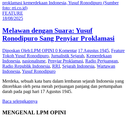
FEATURE
18/08/2025
Melawan dengan Suara: Yusuf
Ronodipuro Sang Penyiar Proklamasi
Diposkan Oleh:LPM OPINI
0 Komentar
17 Agustus 1945
,
Feature
Tokoh Yusuf Ronodipuro
,
Jurnalistik Sejarah
,
Kemerdekaan
Indonesia
,
nasionalisme
,
Penyiar Proklamasi
,
Radio Perjuangan
,
Radio Republik Indonesia
,
RRI
,
Sejarah Indonesia
,
Wartawan
Indonesia
,
Yusuf Ronodipuro
Merdeka, sebuah kata baru dalam lembaran sejarah Indonesia yang
ditorehkan oleh pena merah perjuangan panjang dan pertumpahan
darah pada pagi hari 17 Agustus 1945.
Baca selengkapnya
MENGENAL LPM OPINI