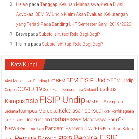
Helaw
pada
Tanggapi Keluhan Mahasiswa, Ketua Divisi
Advokasi BEM SV Undip Klaim Akan Evaluasi Kekurangan
yang Terjadi Pada Banding UKT Semester Ganjil 2019/2020
Breve
pada
Subsidi sih, tapi Rela Bagi-Bagi?
Halima
pada
Subsidi sih, tapi Rela Bagi-Bagi?
Kata Kunci
BEM FISIP Undip
BEM Undip
BEM
Aksi Mahasiswa
Banding UKT
COVID-19
Fasilitas
Cerpen
Demokrasi
Demonstrasi
Diskusi
FISIP Undip
fisip
Kampus
HAM
Hari Perempuan
Kekerasan seksual
Kampus Merdeka
Sedunia
konflik agraria
KKN
mahasiswa
O-
Lingkungan
Mahasiswa Baru
Krisis iklim
News
Pandemi
Pandemi Covid-19
Pemilihan Ketua
Omnibus Law
Pemira FISIP
Pemira
Pemira FISIP