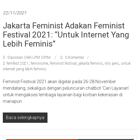
22/11/2021
Jakarta Feminist Adakan Feminist
Festival 2021: “Untuk Internet Yang
Lebih Feminis”
Diposkan Oleh:LPM OPINI
0 Komentar
femfest 2021
,
feminisme
,
feminist festival
,
jakarta feminis
,
rilis pers
,
untuk
internet yang lebih feminis
Feminist Festival 2021 akan digelar pada 26-28 November
mendatang, sekaligus dengan peluncuran chatbot ‘Cari Layanan’
untuk mengakses lembaga layanan bagi korban kekerasan di
manapun
Baca selengkapnya