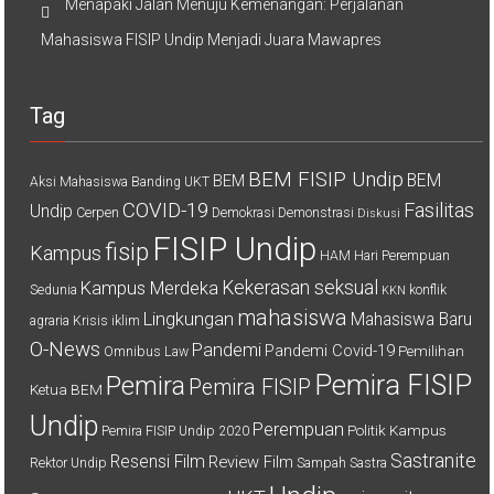
Menapaki Jalan Menuju Kemenangan: Perjalanan
Mahasiswa FISIP Undip Menjadi Juara Mawapres
Tag
BEM FISIP Undip
BEM
BEM
Aksi Mahasiswa
Banding UKT
COVID-19
Fasilitas
Undip
Cerpen
Demokrasi
Demonstrasi
Diskusi
FISIP Undip
fisip
Kampus
HAM
Hari Perempuan
Kekerasan seksual
Kampus Merdeka
Sedunia
konflik
KKN
mahasiswa
Lingkungan
Mahasiswa Baru
agraria
Krisis iklim
O-News
Pandemi
Pandemi Covid-19
Pemilihan
Omnibus Law
Pemira FISIP
Pemira
Pemira FISIP
Ketua BEM
Undip
Perempuan
Politik Kampus
Pemira FISIP Undip 2020
Sastranite
Resensi Film
Review Film
Rektor Undip
Sampah
Sastra