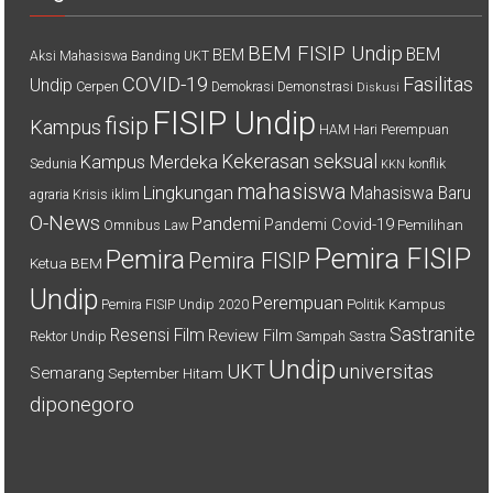
BEM FISIP Undip
BEM
BEM
Aksi Mahasiswa
Banding UKT
COVID-19
Fasilitas
Undip
Cerpen
Demokrasi
Demonstrasi
Diskusi
FISIP Undip
fisip
Kampus
HAM
Hari Perempuan
Kekerasan seksual
Kampus Merdeka
Sedunia
konflik
KKN
mahasiswa
Lingkungan
Mahasiswa Baru
agraria
Krisis iklim
O-News
Pandemi
Pandemi Covid-19
Pemilihan
Omnibus Law
Pemira FISIP
Pemira
Pemira FISIP
Ketua BEM
Undip
Perempuan
Politik Kampus
Pemira FISIP Undip 2020
Sastranite
Resensi Film
Review Film
Rektor Undip
Sampah
Sastra
Undip
UKT
universitas
Semarang
September Hitam
diponegoro