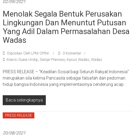
02/09/2021
Menolak Segala Bentuk Perusakan
Lingkungan Dan Menuntut Putusan
Yang Adil Dalam Permasalahan Desa
Wadas
Diposkan Oleh:LPM OPINI
0 Komentar
Aliansi Suara Undip
,
Ganjar Pranowo
,
Kasus Wadas
,
Wadas
PRESS RELEASE – “Keadilan Sosial bagi Seluruh Rakyat Indonesia”
merupakan sila kelima Pancasila sebagai falsafah dan pedoman
hidup bangsa Indonesia yang implementasinya cenderung acap
Baca selengkapnya
PRESS RELEASE
20/08/2021