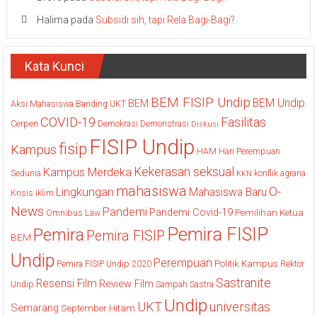
Halima
pada
Subsidi sih, tapi Rela Bagi-Bagi?
Kata Kunci
BEM FISIP Undip
BEM Undip
BEM
Aksi Mahasiswa
Banding UKT
COVID-19
Fasilitas
Cerpen
Demokrasi
Demonstrasi
Diskusi
FISIP Undip
fisip
Kampus
HAM
Hari Perempuan
Kekerasan seksual
Kampus Merdeka
Sedunia
konflik agraria
KKN
mahasiswa
O-
Lingkungan
Mahasiswa Baru
Krisis iklim
News
Pandemi
Pandemi Covid-19
Pemilihan Ketua
Omnibus Law
Pemira FISIP
Pemira
Pemira FISIP
BEM
Undip
Perempuan
Politik Kampus
Pemira FISIP Undip 2020
Rektor
Sastranite
Resensi Film
Review Film
Undip
Sampah
Sastra
Undip
UKT
universitas
Semarang
September Hitam