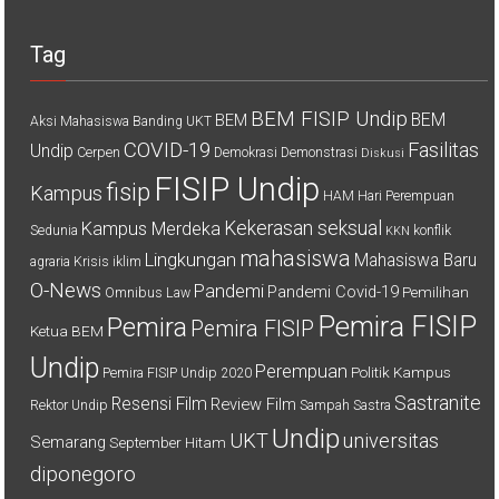
Tag
BEM FISIP Undip
BEM
BEM
Aksi Mahasiswa
Banding UKT
COVID-19
Fasilitas
Undip
Cerpen
Demokrasi
Demonstrasi
Diskusi
FISIP Undip
fisip
Kampus
HAM
Hari Perempuan
Kekerasan seksual
Kampus Merdeka
Sedunia
konflik
KKN
mahasiswa
Lingkungan
Mahasiswa Baru
agraria
Krisis iklim
O-News
Pandemi
Pandemi Covid-19
Pemilihan
Omnibus Law
Pemira FISIP
Pemira
Pemira FISIP
Ketua BEM
Undip
Perempuan
Politik Kampus
Pemira FISIP Undip 2020
Sastranite
Resensi Film
Review Film
Rektor Undip
Sampah
Sastra
Undip
UKT
universitas
Semarang
September Hitam
diponegoro