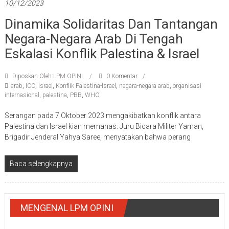
10/12/2023
Dinamika Solidaritas Dan Tantangan
Negara-Negara Arab Di Tengah
Eskalasi Konflik Palestina & Israel
Diposkan Oleh:LPM OPINI
0 Komentar
arab
,
ICC
,
israel
,
Konflik Palestina-Israel
,
negara-negara arab
,
organisasi
internasional
,
palestina
,
PBB
,
WHO
Serangan pada 7 Oktober 2023 mengakibatkan konflik antara
Palestina dan Israel kian memanas. Juru Bicara Militer Yaman,
Brigadir Jenderal Yahya Saree, menyatakan bahwa perang
Baca selengkapnya
MENGENAL LPM OPINI