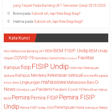
yang Terjadi Pada Banding UKT Semester Ganjil 2019/2020
Breve
pada
Subsidi sih, tapi Rela Bagi-Bagi?
Halima
pada
Subsidi sih, tapi Rela Bagi-Bagi?
Kata Kunci
BEM FISIP Undip
BEM Undip
BEM
Aksi Mahasiswa
Banding UKT
COVID-19
Fasilitas
Cerpen
Demokrasi
Demonstrasi
Diskusi
FISIP Undip
fisip
Kampus
HAM
Hari Perempuan
Kekerasan seksual
Kampus Merdeka
Sedunia
konflik agraria
KKN
mahasiswa
O-
Lingkungan
Mahasiswa Baru
Krisis iklim
News
Pandemi
Pandemi Covid-19
Pemilihan Ketua
Omnibus Law
Pemira FISIP
Pemira
Pemira FISIP
BEM
Undip
Perempuan
Politik Kampus
Pemira FISIP Undip 2020
Rektor