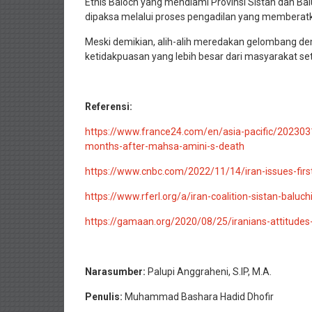
Etnis Baloch yang mendiami Provinsi Sistan dan Bal
dipaksa melalui proses pengadilan yang membera
Meski demikian, alih-alih meredakan gelombang de
ketidakpuasan yang lebih besar dari masyarakat s
Referensi:
https://www.france24.com/en/asia-pacific/20230316
months-after-mahsa-amini-s-death
https://www.cnbc.com/2022/11/14/iran-issues-firs
https://www.rferl.org/a/iran-coalition-sistan-balu
https://gamaan.org/2020/08/25/iranians-attitudes-
Narasumber:
Palupi Anggraheni, S.IP, M.A.
Penulis:
Muhammad Bashara Hadid Dhofir