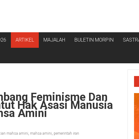
026
ARTIKEL
MAJALAH
BULETIN MORPIN
SASTR
ombang Feminisme Dan
ntut Hak Asasi Manusia
hsa Amini
tian mahsa amini
,
mahsa amini
,
pemerintah iran