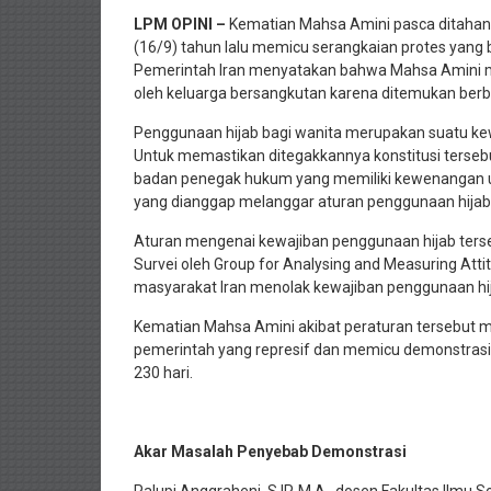
LPM OPINI –
Kematian Mahsa Amini pasca ditahan o
(16/9) tahun lalu memicu serangkaian protes yang b
Pemerintah Iran menyatakan bahwa Mahsa Amini me
oleh keluarga bersangkutan karena ditemukan berb
Penggunaan hijab bagi wanita merupakan suatu kewaj
Untuk memastikan ditegakkannya konstitusi tersebu
badan penegak hukum yang memiliki kewenangan u
yang dianggap melanggar aturan penggunaan hijab
Aturan mengenai kewajiban penggunaan hijab terse
Survei oleh Group for Analysing and Measuring At
masyarakat Iran menolak kewajiban penggunaan hi
Kematian Mahsa Amini akibat peraturan tersebut 
pemerintah yang represif dan memicu demonstrasi 
230 hari.
Akar Masalah Penyebab Demonstrasi