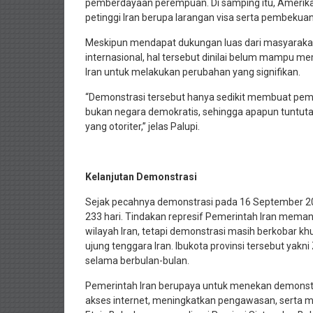
pemberdayaan perempuan. Di samping itu, Amerika
petinggi Iran berupa larangan visa serta pembekuan
Meskipun mendapat dukungan luas dari masyarakat 
internasional, hal tersebut dinilai belum mampu 
Iran untuk melakukan perubahan yang signifikan.
“Demonstrasi tersebut hanya sedikit membuat peme
bukan negara demokratis, sehingga apapun tuntutan
yang otoriter,” jelas Palupi.
Kelanjutan Demonstrasi
Sejak pecahnya demonstrasi pada 16 September 202
233 hari. Tindakan represif Pemerintah Iran mema
wilayah Iran, tetapi demonstrasi masih berkobar khu
ujung tenggara Iran. Ibukota provinsi tersebut yakn
selama berbulan-bulan.
Pemerintah Iran berupaya untuk menekan demonstr
akses internet, meningkatkan pengawasan, serta m