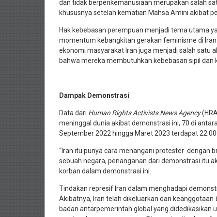
dan tidak berperikemanusiaan merupakan salah sat
khususnya setelah kematian Mahsa Amini akibat p
Hak kebebasan perempuan menjadi tema utama ya
momentum kebangkitan gerakan feminisme di Iran. 
ekonomi masyarakat Iran juga menjadi salah satu a
bahwa mereka membutuhkan kebebasan sipil dan 
Dampak Demonstrasi
Data dari
Human Rights Activists News Agency
(HR
meninggal dunia akibat demonstrasi ini, 70 di anta
September 2022 hingga Maret 2023 terdapat 22.000 
“Iran itu punya cara menangani protester dengan bru
sebuah negara, penanganan dari demonstrasi itu ak
korban dalam demonstrasi ini.
Tindakan represif Iran dalam menghadapi demonstra
Akibatnya, Iran telah dikeluarkan dari keanggotaan
badan antarpemerintah global yang didedikasikan