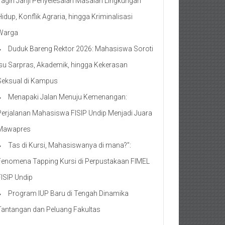
Tagih Janji Penyelesaian Masalah Lingkungan
Hidup, Konflik Agraria, hingga Kriminalisasi
Warga
Duduk Bareng Rektor 2026: Mahasiswa Soroti
Isu Sarpras, Akademik, hingga Kekerasan
Seksual di Kampus
Menapaki Jalan Menuju Kemenangan:
Perjalanan Mahasiswa FISIP Undip Menjadi Juara
Mawapres
Tas di Kursi, Mahasiswanya di mana?”:
Fenomena Tapping Kursi di Perpustakaan FIMEL
FISIP Undip
Program IUP Baru di Tengah Dinamika
Tantangan dan Peluang Fakultas