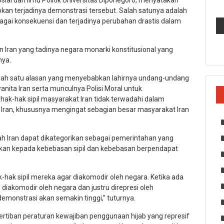
osial dan Ilmu Politik Universitas Diponegoro, menyatakan
an terjadinya demonstrasi tersebut. Salah satunya adalah
agai konsekuensi dan terjadinya perubahan drastis dalam
n Iran yang tadinya negara monarki konstitusional yang
nya.
alah satu alasan yang menyebabkan lahirnya undang-undang
ita Iran serta munculnya Polisi Moral untuk
k-hak sipil masyarakat Iran tidak terwadahi dalam
 Iran, khususnya mengingat sebagian besar masyarakat Iran
ah Iran dapat dikategorikan sebagai pemerintahan yang
rikan kepada kebebasan sipil dan kebebasan berpendapat
-hak sipil mereka agar diakomodir oleh negara. Ketika ada
diakomodir oleh negara dan justru direpresi oleh
emonstrasi akan semakin tinggi,” tuturnya.
tiban peraturan kewajiban penggunaan hijab yang represif