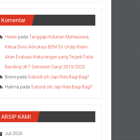
Komentar
Helaw
pada
Tanggapi Keluhan Mahasiswa,
Ketua Divisi Advokasi BEM SV Undip Klaim
Akan Evaluasi Kekurangan yang Terjadi Pada
Banding UKT Semester Ganjil 2019/2020
Breve
pada
Subsidi sih, tapi Rela Bagi-Bagi?
Halima
pada
Subsidi sih, tapi Rela Bagi-Bagi?
ARSIP KAMI
Juli 2026