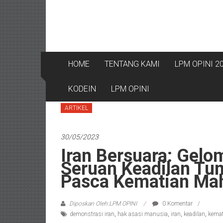
HOME
TENTANG KAMI
LPM OPINI 2
KODEIN
LPM OPINI
ARTIKEL
30/05/2023
Iran Bersuara: Gel
Seruan Keadilan Tu
Pasca Kematian Ma
Diposkan Oleh:LPM OPINI
0 Komentar
demonstrasi iran
,
hak asasi manusia
,
iran
,
keadilan
,
kema