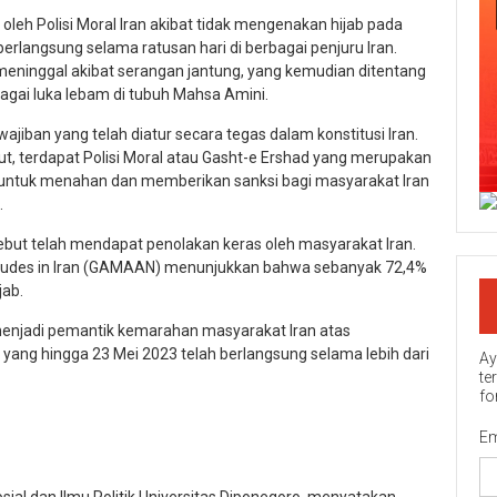
leh Polisi Moral Iran akibat tidak mengenakan hijab pada
erlangsung selama ratusan hari di berbagai penjuru Iran.
ninggal akibat serangan jantung, yang kemudian ditentang
agai luka lebam di tubuh Mahsa Amini.
iban yang telah diatur secara tegas dalam konstitusi Iran.
t, terdapat Polisi Moral atau Gasht-e Ershad yang merupakan
ntuk menahan dan memberikan sanksi bagi masyarakat Iran
.
but telah mendapat penolakan keras oleh masyarakat Iran.
titudes in Iran (GAMAAN) menunjukkan bahwa sebanyak 72,4%
jab.
menjadi pemantik kemarahan masyarakat Iran atas
yang hingga 23 Mei 2023 telah berlangsung selama lebih dari
Ay
te
fo
Em