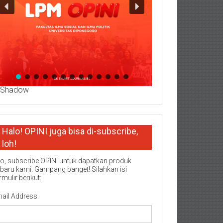
Halo! OPINI juga bisa di-subscribe,
loh!
o, subscribe OPINI untuk dapatkan produk
rbaru kami. Gampang banget! Silahkan isi
rmulir berikut:
ail Address