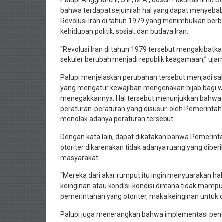
Palupi Anggraheni, S.IP, M.A., dosen Fakultas Ilmu S
bahwa terdapat sejumlah hal yang dapat menyebabk
Revolusi Iran di tahun 1979 yang menimbulkan berb
kehidupan politik, sosial, dan budaya Iran.
“Revolusi Iran di tahun 1979 tersebut mengakibatka
sekuler berubah menjadi republik keagamaan,” ujar
Palupi menjelaskan perubahan tersebut menjadi s
yang mengatur kewajiban mengenakan hijab bagi wan
menegakkannya. Hal tersebut menunjukkan bahwa ha
peraturan-peraturan yang disusun oleh Pemerintah
menolak adanya peraturan tersebut.
Dengan kata lain, dapat dikatakan bahwa Pemerint
otoriter dikarenakan tidak adanya ruang yang dibe
masyarakat.
“Mereka dari akar rumput itu ingin menyuarakan hak
keinginan atau kondisi-kondisi dimana tidak mampu 
pemerintahan yang otoriter, maka keinginan untuk d
Palupi juga menerangkan bahwa implementasi pener