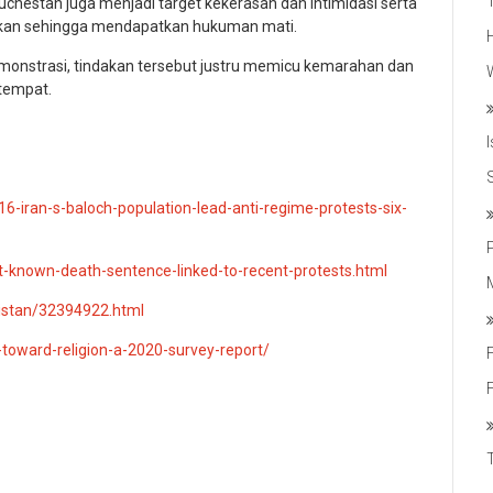
uchestan juga menjadi target kekerasan dan intimidasi serta
tkan sehingga mendapatkan hukuman mati.
monstrasi, tindakan tersebut justru memicu kemarahan dan
etempat.
-iran-s-baloch-population-lead-anti-regime-protests-six-
t-known-death-sentence-linked-to-recent-protests.html
chistan/32394922.html
toward-religion-a-2020-survey-report/