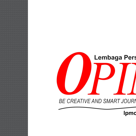
Lompat
ke
konten