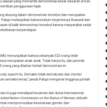
u alasan yang memantik demonstrasi besar-besaran di Iran,
enertiban penggunaan hijab.
ng diusung dalam demonstrasi tersebut dan merupakan
Palupi melanjutkan bahwa belum terjaminnya finansial dan
lasan di balik demonstrasi tersebut karena masyarakat sadar
kebebasan berpendapat.
ANA)
menunjukkan bahwa sebanyak 522 orang telah
ranya merupakan anak-anak. Tidak hanya itu, dari periode
orang yang ditahan terkait demonstrasi ini.
tal, seperti itu. Semakin tidak demokratis dan otoriter
an semakin keras,” jawab Palupi mengenai tingginya jumlah
si ini juga mendapat kecaman dari dunia internasional.
United Nation Commission on the Status of Women
, sebuah
 untuk mempromosikan kesetaraan gender dan