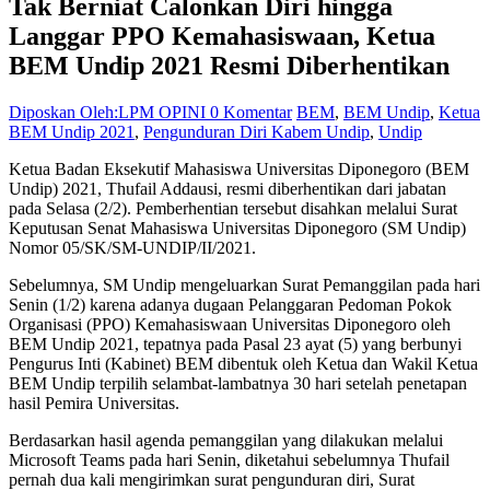
Tak Berniat Calonkan Diri hingga
Langgar PPO Kemahasiswaan, Ketua
BEM Undip 2021 Resmi Diberhentikan
Diposkan Oleh:LPM OPINI
0 Komentar
BEM
,
BEM Undip
,
Ketua
BEM Undip 2021
,
Pengunduran Diri Kabem Undip
,
Undip
Ketua Badan Eksekutif Mahasiswa Universitas Diponegoro (BEM
Undip) 2021, Thufail Addausi, resmi diberhentikan dari jabatan
pada Selasa (2/2). Pemberhentian tersebut disahkan melalui Surat
Keputusan Senat Mahasiswa Universitas Diponegoro (SM Undip)
Nomor 05/SK/SM-UNDIP/II/2021.
Sebelumnya, SM Undip mengeluarkan Surat Pemanggilan
pada hari
Senin (1/2)
karena
adanya dugaan Pelanggaran Pedoman Pokok
Organisasi (PPO) Kemahasiswaan Universitas Diponegoro oleh
BEM Undip 2021, tepatnya pada Pasal 23 ayat (5) yang berbunyi
Pengurus Inti (Kabinet) BEM dibentuk oleh Ketua dan Wakil Ketua
BEM Undip terpilih selambat-lambatnya 30 hari setelah penetapan
hasil Pemira Universitas.
Berdasarkan hasil agenda pemanggilan yang dilakukan melalui
Microsoft Teams pada hari Senin, diketahui sebelumnya Thufail
pernah dua kali mengirimkan surat pengunduran diri, Surat