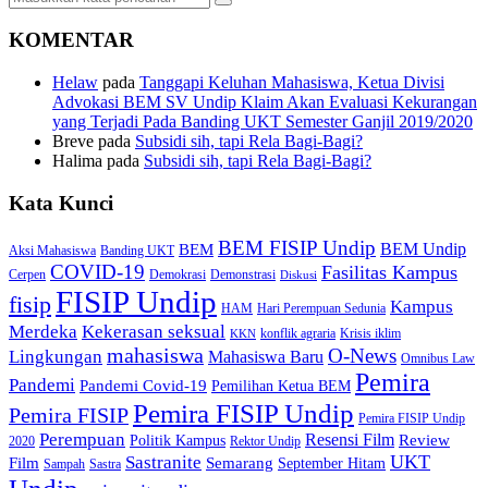
KOMENTAR
Helaw
pada
Tanggapi Keluhan Mahasiswa, Ketua Divisi
Advokasi BEM SV Undip Klaim Akan Evaluasi Kekurangan
yang Terjadi Pada Banding UKT Semester Ganjil 2019/2020
Breve
pada
Subsidi sih, tapi Rela Bagi-Bagi?
Halima
pada
Subsidi sih, tapi Rela Bagi-Bagi?
Kata Kunci
BEM FISIP Undip
BEM Undip
BEM
Aksi Mahasiswa
Banding UKT
COVID-19
Fasilitas Kampus
Cerpen
Demokrasi
Demonstrasi
Diskusi
FISIP Undip
fisip
Kampus
HAM
Hari Perempuan Sedunia
Kekerasan seksual
Merdeka
konflik agraria
Krisis iklim
KKN
mahasiswa
O-News
Lingkungan
Mahasiswa Baru
Omnibus Law
Pemira
Pandemi
Pandemi Covid-19
Pemilihan Ketua BEM
Pemira FISIP Undip
Pemira FISIP
Pemira FISIP Undip
Perempuan
Resensi Film
Review
Politik Kampus
2020
Rektor Undip
Sastranite
UKT
Film
Semarang
September Hitam
Sampah
Sastra