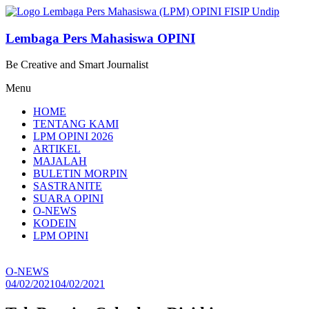
Lompat
ke
konten
Lembaga Pers Mahasiswa OPINI
Be Creative and Smart Journalist
Menu
HOME
TENTANG KAMI
LPM OPINI 2026
ARTIKEL
MAJALAH
BULETIN MORPIN
SASTRANITE
SUARA OPINI
O-NEWS
KODEIN
LPM OPINI
O-NEWS
04/02/2021
04/02/2021