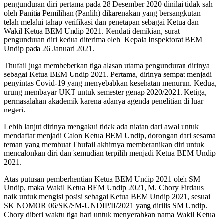
pengunduran diri pertama pada 28 Desember 2020 dinilai tidak sah
oleh Panitia Pemilihan (Panlih) dikarenakan yang bersangkutan
telah melalui tahap verifikasi dan penetapan sebagai Ketua dan
Wakil Ketua BEM Undip 2021. Kendati demikian, surat
pengunduran diri kedua diterima oleh Kepala Inspektorat BEM
Undip pada 26 Januari 2021.
Thufail juga membeberkan tiga alasan utama pengunduran dirinya
sebagai Ketua BEM Undip 2021. Pertama, dirinya sempat menjadi
penyintas Covid-19 yang menyebabkan kesehatan menurun. Kedua,
urung membayar UKT untuk semester genap 2020/2021. Ketiga,
permasalahan akademik karena adanya agenda penelitian di luar
negeri.
Lebih lanjut dirinya mengakui tidak ada niatan dari awal untuk
mendaftar menjadi Calon Ketua BEM Undip, dorongan dari sesama
teman yang membuat Thufail akhirnya memberanikan diri untuk
mencalonkan diri dan kemudian terpilih menjadi Ketua BEM Undip
2021.
Atas putusan pemberhentian Ketua BEM Undip 2021 oleh SM
Undip, maka Wakil Ketua BEM Undip 2021, M. Chory Firdaus
naik untuk mengisi posisi sebagai Ketua BEM Undip 2021, sesuai
SK NOMOR 06/SK/SM-UNDIP/II/2021 yang dirilis SM Undip.
Chory diberi waktu tiga hari untuk menyerahkan nama Wakil Ketua