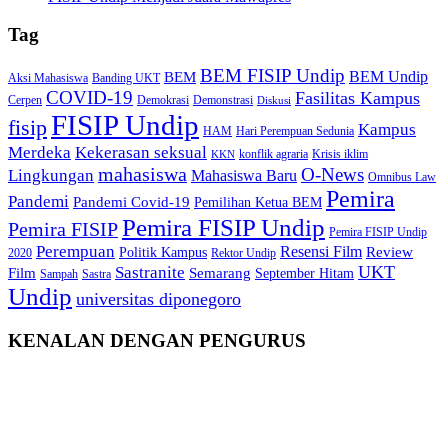
Tag
BEM FISIP Undip
BEM Undip
BEM
Aksi Mahasiswa
Banding UKT
COVID-19
Fasilitas Kampus
Cerpen
Demokrasi
Demonstrasi
Diskusi
FISIP Undip
fisip
Kampus
HAM
Hari Perempuan Sedunia
Kekerasan seksual
Merdeka
konflik agraria
Krisis iklim
KKN
mahasiswa
O-News
Lingkungan
Mahasiswa Baru
Omnibus Law
Pemira
Pandemi
Pandemi Covid-19
Pemilihan Ketua BEM
Pemira FISIP Undip
Pemira FISIP
Pemira FISIP Undip
Perempuan
Resensi Film
Review
Politik Kampus
2020
Rektor Undip
Sastranite
UKT
Film
Semarang
September Hitam
Sampah
Sastra
Undip
universitas diponegoro
KENALAN DENGAN PENGURUS