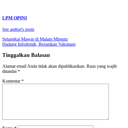
LPM OPINI
See author's posts
Navigasi
Setangkai Mawar di Malam Minggu
Hadang Infodemik, Beranikan Vaksinasi
pos
Tinggalkan Balasan
Alamat email Anda tidak akan dipublikasikan.
Ruas yang wajib
ditandai
*
Komentar
*