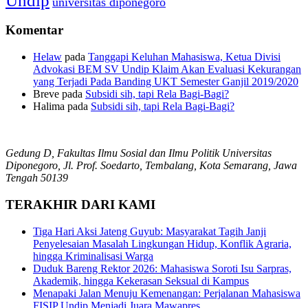
Undip
universitas diponegoro
Komentar
Helaw
pada
Tanggapi Keluhan Mahasiswa, Ketua Divisi
Advokasi BEM SV Undip Klaim Akan Evaluasi Kekurangan
yang Terjadi Pada Banding UKT Semester Ganjil 2019/2020
Breve
pada
Subsidi sih, tapi Rela Bagi-Bagi?
Halima
pada
Subsidi sih, tapi Rela Bagi-Bagi?
Gedung D, Fakultas Ilmu Sosial dan Ilmu Politik Universitas
Diponegoro, Jl. Prof. Soedarto, Tembalang, Kota Semarang, Jawa
Tengah 50139
TERAKHIR DARI KAMI
Tiga Hari Aksi Jateng Guyub: Masyarakat Tagih Janji
Penyelesaian Masalah Lingkungan Hidup, Konflik Agraria,
hingga Kriminalisasi Warga
Duduk Bareng Rektor 2026: Mahasiswa Soroti Isu Sarpras,
Akademik, hingga Kekerasan Seksual di Kampus
Menapaki Jalan Menuju Kemenangan: Perjalanan Mahasiswa
FISIP Undip Menjadi Juara Mawapres