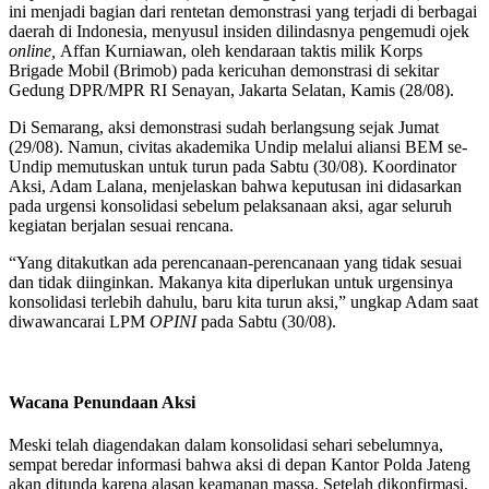
ini menjadi bagian dari rentetan demonstrasi yang terjadi di berbagai
daerah di Indonesia, menyusul insiden dilindasnya pengemudi ojek
online,
Affan Kurniawan, oleh kendaraan taktis milik Korps
Brigade Mobil (Brimob) pada kericuhan demonstrasi di sekitar
Gedung DPR/MPR RI Senayan, Jakarta Selatan, Kamis (28/08).
Di Semarang, aksi demonstrasi sudah berlangsung sejak Jumat
(29/08). Namun, civitas akademika Undip melalui aliansi BEM se-
Undip memutuskan untuk turun pada Sabtu (30/08). Koordinator
Aksi, Adam Lalana, menjelaskan bahwa keputusan ini didasarkan
pada urgensi konsolidasi sebelum pelaksanaan aksi, agar seluruh
kegiatan berjalan sesuai rencana.
“Yang ditakutkan ada perencanaan-perencanaan yang tidak sesuai
dan tidak diinginkan. Makanya
kita diperlukan untuk urgensinya
konsolidasi terlebih dahulu, baru kita turun aksi,” ungkap Adam saat
diwawancarai LPM
OPINI
pada Sabtu (30/08).
Wacana Penundaan Aksi
Meski telah diagendakan dalam konsolidasi sehari sebelumnya,
sempat beredar informasi bahwa aksi di depan Kantor Polda Jateng
akan ditunda karena alasan keamanan massa. Setelah dikonfirmasi,