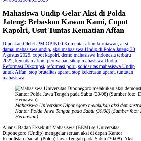
Mahasiswa Undip Gelar Aksi di Polda
Jateng: Bebaskan Kawan Kami, Copot
Kapolri, Usut Tuntas Kematian Affan
Diposkan Oleh:LPM OPINI
0 Komentar
affan kurniawan
,
aksi
damai mahasiswa undip
,
aksi mahasiswa Undip di Polda Jateng 30
Agustus 2025
,
copot kapolri
,
demo mahasiswa Indonesia terbaru
2025
,
kematian affan
,
pernyataan sikap mahasiswa Undip
,
Reformasi Dikorupsi
,
reformasi polri
,
solidaritas mahasiswa Undip
untuk Affan
,
stop brutalitas aparat
,
stop kekerasan aparat
,
tuntutan
mahasiswa
Mahasiswa Universitas Diponegoro melakukan aksi demonstra
Kantor Polda Jawa Tengah pada Sabtu (30/08) (Sumber foto:
Hernawan)
Aliansi Badan Eksekutif Mahasiswa (BEM) se-Universitas
Diponegoro (Undip) menggelar seruan aksi di depan Kantor
Kepolisian Daerah (Polda) Jawa Tengah pada Sabtu (30/08). Aksi