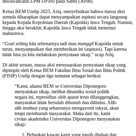
diwawancarai LPM
OPINI
pada Sabtu (30/08).
Ketua BEM Undip 2025, Ariq, menyebutkan bahwa massa aksi
semula diharapkan dapat menyampaikan aspirasi secara langsung
kepada Kepala Kepolisian Daerah (Kapolda) Jawa Tengah. Namun,
hingga aksi berakhir, Kapolda Jawa Tengah tidak menemui
mahasiswa.
“
Goal setting
kita sebenarnya tadi mau
manggil
Kapolda untuk
turun, menyampaikan dan memberikan ini (aspirasi). Tapi karena
tidak bisa ya kita melakukan pernyataan sikap,” ucap Ariq.
Di akhir seruan, massa aksi menyuarakan pernyataan sikap yang
dipimpin oleh Ketua BEM Fakultas Ilmu Sosial dan Ilmu Politik
(FISIP) Undip dengan tiga tuntutan sebagai berikut:
“Kami, aliansi BEM se-Universitas Diponegoro
menyatakan sikap, melihat dinamika sosial politik
negara ini, represifitas oleh aparat terus dilanggengkan,
masyarakat tidak bersalah dibunuh dan dilindas. Alih-
alih institusi yang seharusnya mengayomi rakyat, akan
tetapi membunuh masyarakat. Maka dari itu, kami
civitas akademika Universitas Diponegoro menyatakan
sikap:
Bebaskan kawan kami yang masih ditahan dan