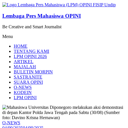
Lompat
ke
konten
Lembaga Pers Mahasiswa OPINI
Be Creative and Smart Journalist
Menu
HOME
TENTANG KAMI
LPM OPINI 2026
ARTIKEL
MAJALAH
BULETIN MORPIN
SASTRANITE
SUARA OPINI
O-NEWS
KODEIN
LPM OPINI
O-NEWS
04/09/2025
04/09/2025