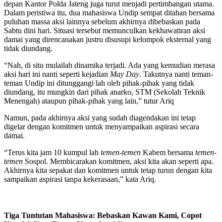
depan Kantor Polda Jateng juga turut menjadi pertimbangan utama.
Dalam peristiwa itu, dua mahasiswa Undip sempat ditahan bersama
puluhan massa aksi lainnya sebelum akhirnya dibebaskan pada
Sabtu dini hari. Situasi tersebut memunculkan kekhawatiran aksi
damai yang direncanakan justru disusupi kelompok eksternal yang
tidak diundang.
“Nah, di situ mulailah dinamika terjadi. Ada yang kemudian merasa
aksi hari ini nanti seperti kejadian
May Day
. Takutnya nanti teman-
teman Undip ini ditunggangi lah oleh pihak-pihak yang tidak
diundang, itu mungkin dari pihak anarko, STM (Sekolah Teknik
Menengah) ataupun pihak-pihak yang lain,” tutur Ariq
Namun, pada akhirnya aksi yang sudah diagendakan ini tetap
digelar dengan komitmen untuk menyampaikan aspirasi secara
damai.
“Terus kita jam 10 kumpul lah
temen-temen
Kabem bersama
temen-
temen
Sospol. Membicarakan komitmen, aksi kita akan seperti apa.
Akhirnya kita sepakat dan komitmen untuk tetap turun dengan kita
sampaikan aspirasi tanpa kekerasaan,” kata Ariq.
Tiga Tuntutan Mahasiswa: Bebaskan Kawan Kami, Copot