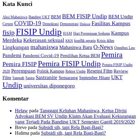
Kata Kunci
BEM FISIP Undip
BEM Undip
BEM
Aksi Mahasiswa
Banding UKT
COVID-19
Fasilitas Kampus
Cerpen
Demokrasi
Demonstrasi
Diskusi
FISIP Undip
fisip
Kampus
HAM
Hari Perempuan Sedunia
Kekerasan seksual
Merdeka
konflik agraria
Krisis iklim
KKN
mahasiswa
O-News
Lingkungan
Mahasiswa Baru
Omnibus Law
Pemira
Pandemi
Pandemi Covid-19
Pemilihan Ketua BEM
Pemira FISIP Undip
Pemira FISIP
Pemira FISIP Undip
Perempuan
Resensi Film
Review
Politik Kampus
2020
Rektor Undip
Sastranite
UKT
Film
Semarang
September Hitam
Sampah
Sastra
Undip
universitas diponegoro
Komentar
Helaw
pada
Tanggapi Keluhan Mahasiswa, Ketua Divisi
Advokasi BEM SV Undip Klaim Akan Evaluasi Kekurangan
yang Terjadi Pada Banding UKT Semester Ganjil 2019/2020
Breve
pada
Subsidi sih, tapi Rela Bagi-Bagi?
Halima
pada
Subsidi sih, tapi Rela Bagi-Bagi?