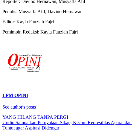
Reporter: Davino Hernawan, Musyaffa Afif
Penulis: Musyaffa Afif, Davino Hernawan
Editor: Kayla Fauziah Fajri
Pemimpin Redaksi: Kayla Fauziah Fajri
LPM OPINI
See author's posts
Navigasi
YANG HILANG TANPA PERGI
Undip Sampaikan Pernyataan Sikap, Kecam Represifitas Aparat dan
pos
Tuntut agar Aspirasi Didengar