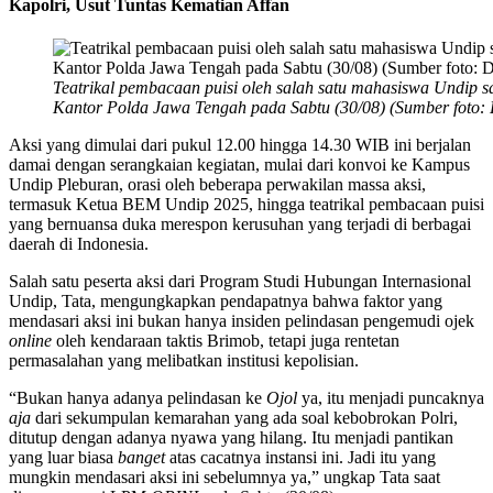
Kapolri, Usut Tuntas Kematian Affan
Teatrikal pembacaan puisi oleh salah satu mahasiswa Undip s
Kantor Polda Jawa Tengah pada Sabtu (30/08) (Sumber foto:
Aksi yang dimulai dari pukul 12.00 hingga 14.30 WIB ini berjalan
damai dengan serangkaian kegiatan, mulai dari konvoi ke Kampus
Undip Pleburan, orasi oleh beberapa perwakilan massa aksi,
termasuk Ketua BEM Undip 2025, hingga teatrikal pembacaan puisi
yang bernuansa duka merespon kerusuhan yang terjadi di berbagai
daerah di Indonesia.
Salah satu peserta aksi dari Program Studi Hubungan Internasional
Undip, Tata, mengungkapkan pendapatnya bahwa faktor yang
mendasari aksi ini bukan hanya insiden pelindasan pengemudi ojek
online
oleh kendaraan taktis Brimob, tetapi juga rentetan
permasalahan yang melibatkan institusi kepolisian.
“Bukan hanya adanya pelindasan ke
Ojol
ya, itu menjadi puncaknya
aja
dari sekumpulan kemarahan yang ada soal kebobrokan Polri,
ditutup dengan adanya nyawa yang hilang. Itu menjadi pantikan
yang luar biasa
banget
atas cacatnya instansi ini. Jadi itu yang
mungkin mendasari aksi ini sebelumnya ya,” ungkap Tata saat