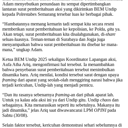
Adam menyebutkan penundaan itu sempat dipertimbangkan
lantaran surat pemberitahuan aksi yang dikirimkan BEM Undip
kepada Polrestabes Semarang tersebar luas ke berbagai pihak.
“Hambatannya memang kemarin tadi sempat kita secara resmi
memberikan surat pemberitahuan ke kepolisian, ke Polda,
gitu
ya.
Akan tetapi, surat pemberitahuan kita disalahgunakan, di-
share
seluas-luasnya. Teman-teman di Surabaya dan Jogja juga
menyampaikan bahwa surat pemberitahuan itu disebar ke mana-
mana,” ungkap Adam.
Ketua BEM Undip 2025 sekaligus Koordinator Lapangan aksi,
Aufa Atha Ariq, mengonfirmasi hal tersebut. Ia menambahkan
bahwa penyebaran surat pemberitahuan tersebut menimbulkan
dinamika baru. Ariq menilai, kondisi tersebut sarat dengan upaya
framing
dari aparat yang seolah-olah menggiring narasi bahwa jika
terjadi kericuhan, Undip-lah yang menjadi pemicu.
“Dan itu rasanya sebenarnya
framing
-an dari pihak aparat lah.
Untuk ya kalau ada aksi ini ya dari Undip gitu. Undip
chaos
dan
sebagainya. Kita menarasikan seperti itu sebetulnya. Makanya itu
jadi dinamika,” jelas Ariq saat diwawancarai LPM
OPINI
pada
Sabtu (30/08).
Selain faktor tersebut, kericuhan demonstrasi sehari sebelumnya di