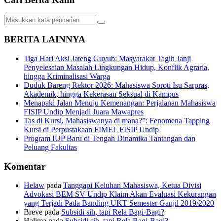
BERITA LAINNYA
Tiga Hari Aksi Jateng Guyub: Masyarakat Tagih Janji
Penyelesaian Masalah Lingkungan Hidup, Konflik Agraria,
hingga Kriminalisasi Warga
Duduk Bareng Rektor 2026: Mahasiswa Soroti Isu Sarpras,
Akademik, hingga Kekerasan Seksual di Kampus
Menapaki Jalan Menuju Kemenangan: Perjalanan Mahasiswa
FISIP Undip Menjadi Juara Mawapres
Tas di Kursi, Mahasiswanya di mana?”: Fenomena Tapping
Kursi di Perpustakaan FIMEL FISIP Undip
Program IUP Baru di Tengah Dinamika Tantangan dan
Peluang Fakultas
Komentar
Helaw
pada
Tanggapi Keluhan Mahasiswa, Ketua Divisi
Advokasi BEM SV Undip Klaim Akan Evaluasi Kekurangan
yang Terjadi Pada Banding UKT Semester Ganjil 2019/2020
Breve
pada
Subsidi sih, tapi Rela Bagi-Bagi?
Halima
pada
Subsidi sih, tapi Rela Bagi-Bagi?