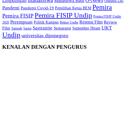
O-News
Lingkungan
Mahasiswa Baru
Omnibus Law
Pemira
Pandemi
Pandemi Covid-19
Pemilihan Ketua BEM
Pemira FISIP Undip
Pemira FISIP
Pemira FISIP Undip
Perempuan
Resensi Film
Review
Politik Kampus
2020
Rektor Undip
Sastranite
UKT
Film
Semarang
September Hitam
Sampah
Sastra
Undip
universitas diponegoro
KENALAN DENGAN PENGURUS