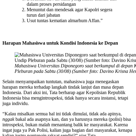
dalam proses persidangan
Menuntut dan mendesak agar Kapolri segera
turun dari jabatan
Usut tuntas kematian almarhum Affan.”
Harapan Mahasiswa untuk Kondisi Indonesia ke Depan
Mahasiswa Universitas Diponegoro saat berkumpul di depan
Pleburan pada Sabtu (30/08) (Sumber foto: Davino Krisna H
Selain menyampaikan tuntutan, mahasiswa juga menegaskan
harapan mereka terhadap langkah tindak lanjut dan masa depan
Indonesia. Dari aksi ini, Tata berharap agar Kepolisian Republik
Indonesia bisa mengintrospeksi, tidak hanya secara instansi, tetapi
juga individu.
“Kalau misalkan semua hal ini tidak dimulai, tidak ada apinya,
nggak
bakal ada asapnya kan, dan ya harusnya mereka (polisi) bisa
introspeksi, bukan malah menantang balik ke masyarakat. Karena
ingat juga ya Pak Polisi, kalian juga bagian dari masyarakat, kenapa
kalian justru
nantangin
rakyat sendiri?” ujar Tata.