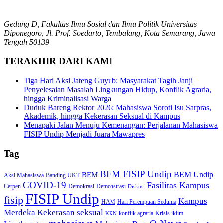
Gedung D, Fakultas Ilmu Sosial dan Ilmu Politik Universitas
Diponegoro, Jl. Prof. Soedarto, Tembalang, Kota Semarang, Jawa
Tengah 50139
TERAKHIR DARI KAMI
Tiga Hari Aksi Jateng Guyub: Masyarakat Tagih Janji
Penyelesaian Masalah Lingkungan Hidup, Konflik Agraria,
hingga Kriminalisasi Warga
Duduk Bareng Rektor 2026: Mahasiswa Soroti Isu Sarpras,
Akademik, hingga Kekerasan Seksual di Kampus
Menapaki Jalan Menuju Kemenangan: Perjalanan Mahasiswa
FISIP Undip Menjadi Juara Mawapres
Tag
BEM FISIP Undip
BEM Undip
BEM
Aksi Mahasiswa
Banding UKT
COVID-19
Fasilitas Kampus
Cerpen
Demokrasi
Demonstrasi
Diskusi
FISIP Undip
fisip
Kampus
HAM
Hari Perempuan Sedunia
Kekerasan seksual
Merdeka
konflik agraria
Krisis iklim
KKN
mahasiswa