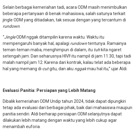
Selain berbagai kemeriahan tadi, acara ODM masih menimbulkan
beberapa pertanyaan di benak mahasiswa, salah satunya terkait
jingle ODM yang ditiadakan, tak sesuai dengan yang tercantum di
rundown
.
“
Jingle
ODM nggak ditampilin karena waktu. Waktu itu
mempengaruhi banyak hal, apalagi
rundown
tentunya. Ramainya
teman-teman maba, menghimpun di dalam, itu
tuh
kita ngaret
setengah jam. Dan seharusnya HIVI! itu nampil di jam 11.30, tapi tadi
malah nampil jam 12. Karena dari kontrak, kalau telat ada beberapa
hal yang memang di
-cut
gitu, dan aku
nggak
mau hal itu,” ujar Aldi.
Evaluasi Panitia: Persiapan yang Lebih Matang
Dibalik kemeriahan ODM Undip tahun 2024, tidak dapat dipungkiri
tetap ada evaluasi dari berbagai pihak, baik dari mahasiswa maupun
panitia sendiri. Aldi berharap persiapan ODM selanjutnya dapat
dilakukan lebih matang dengan waktu yang lebih cukup agar
menambah euforia.