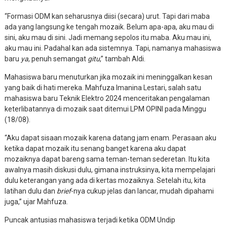
“Formasi ODM kan seharusnya diisi (secara) urut. Tapi dari maba
ada yang langsung ke tengah mozaik. Belum apa-apa, aku mau di
sini, aku mau di sini. Jadi memang sepolos itu maba. Aku mau ini,
aku mau ini. Padahal kan ada sistemnya. Tapi, namanya mahasiswa
baru
ya
, penuh semangat
gitu
,” tambah Aldi.
Mahasiswa baru menuturkan jika mozaik ini meninggalkan kesan
yang baik di hati mereka. Mahfuza Imanina Lestari, salah satu
mahasiswa baru Teknik Elektro 2024 menceritakan pengalaman
keterlibatannya di mozaik saat ditemui LPM OPINI pada Minggu
(18/08).
“Aku dapat sisaan mozaik karena datang jam enam. Perasaan aku
ketika dapat mozaik itu senang banget karena aku dapat
mozaiknya dapat bareng sama teman-teman sederetan. Itu kita
awalnya masih diskusi dulu, gimana instruksinya, kita mempelajari
dulu keterangan yang ada di kertas mozaiknya. Setelah itu, kita
latihan dulu dan
brief
-nya cukup jelas dan lancar, mudah dipahami
juga,” ujar Mahfuza.
Puncak antusias mahasiswa terjadi ketika ODM Undip