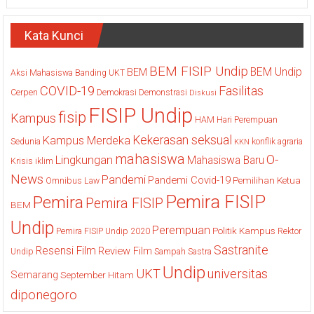
Kata Kunci
BEM FISIP Undip
BEM Undip
BEM
Aksi Mahasiswa
Banding UKT
COVID-19
Fasilitas
Cerpen
Demokrasi
Demonstrasi
Diskusi
FISIP Undip
fisip
Kampus
HAM
Hari Perempuan
Kekerasan seksual
Kampus Merdeka
Sedunia
konflik agraria
KKN
mahasiswa
O-
Lingkungan
Mahasiswa Baru
Krisis iklim
News
Pandemi
Pandemi Covid-19
Pemilihan Ketua
Omnibus Law
Pemira FISIP
Pemira
Pemira FISIP
BEM
Undip
Perempuan
Politik Kampus
Pemira FISIP Undip 2020
Rektor
Sastranite
Resensi Film
Review Film
Undip
Sampah
Sastra
Undip
UKT
universitas
Semarang
September Hitam
diponegoro