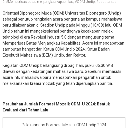
#Memperluas batas menjangkau kapabilitas
,
#ODM Undip
,
#usut tuntas
Orientasi Diponegoro Muda (ODM) Universitas Diponegoro (Undip)
sebagai penutup rangkaian acara pengenalan kampus mahasiswa
baru dilaksanakan di Stadion Undip pada Minggu (18/08) lalu. ODM
Undip tahun ini mengeksplorasi pentingnya kecakapan melek
teknologi di era Revolusi Industri 5.0 dengan mengusung tema
Memperluas Batas Menjangkau Kapabilitas. Acara ini mendapatkan
sambutan hangat dari Ketua ODM Undip 2024, Ketua Badan
Eksekutif Mahasiswa (BEM) Undip, dan Rektor.
Kegiatan ODM Undip berlangsung di pagi hari, pukul 05.30 WIB
diawali dengan kedatangan mahasiswa baru. Sebelum memasuki
acara inti, mahasiswa baru mendapatkan pengarahan untuk
melaksanakan kreasi mozaik yang telah dipersiapkan panitia.
Perubahan Jumlah Formasi Mozaik ODM-U 2024: Bentuk
Evaluasi dari Tahun Lalu
Pelaksanaan Formasi Mozaik ODM Undip 2024