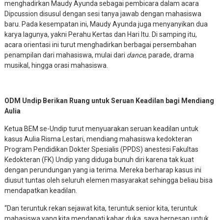
menghadirkan Maudy Ayunda sebagai pembicara dalam acara
Dipcussion disusul dengan sesi tanya jawab dengan mahasiswa
baru. Pada kesempatan ini, Maudy Ayunda juga menyanyikan dua
karya lagunya, yakni Perahu Kertas dan Hari Itu. Di samping itu,
acara orientasi ini turut menghadirkan berbagai persembahan
penampilan dari mahasiswa, mulai dari
dance
, parade, drama
musikal, hingga orasi mahasiswa.
ODM Undip Berikan Ruang untuk Seruan Keadilan bagi Mendiang
Aulia
Ketua BEM se-Undip turut menyuarakan seruan keadilan untuk
kasus Aulia Risma Lestari, mendiang mahasiswa kedokteran
Program Pendidikan Dokter Spesialis (PPDS) anestesi Fakultas
Kedokteran (FK) Undip yang diduga bunuh diri karena tak kuat
dengan perundungan yang ia terima. Mereka berharap kasus ini
diusut tuntas oleh seluruh elemen masyarakat sehingga beliau bisa
mendapatkan keadilan.
“Dan teruntuk rekan sejawat kita, teruntuk senior kita, teruntuk
mahasiswa yang kita mendapati kabar duka, saya berpesan untuk