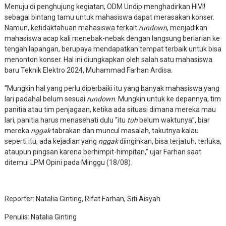
Menuju di penghujung kegiatan, ODM Undip menghadirkan HIVI!
sebagai bintang tamu untuk mahasiswa dapat merasakan konser.
Namun, ketidaktahuan mahasiswa terkait
rundown
, menjadikan
mahasiswa acap kali menebak-nebak dengan langsung berlarian ke
tengah lapangan, berupaya mendapatkan tempat terbaik untuk bisa
menonton konser. Hal ini diungkapkan oleh salah satu mahasiswa
baru Teknik Elektro 2024, Muhammad Farhan Ardisa.
“Mungkin hal yang perlu diperbaiki itu yang banyak mahasiswa yang
lari padahal belum sesuai
rundown
. Mungkin untuk ke depannya, tim
panitia atau tim penjagaan, ketika ada situasi dimana mereka mau
lari, panitia harus menasehati dulu “itu
tuh
belum waktunya”, biar
mereka
nggak
tabrakan dan muncul masalah, takutnya kalau
seperti itu, ada kejadian yang
nggak
diinginkan, bisa terjatuh, terluka,
ataupun pingsan karena berhimpit-himpitan,” ujar Farhan saat
ditemui LPM Opini pada Minggu (18/08).
Reporter: Natalia Ginting, Rifat Farhan, Siti Aisyah
Penulis: Natalia Ginting