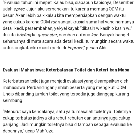
“Evaluasi tahun ini mepet. Kalau bisa, siapapun kabidnya, Desember
udah
oprec
. Jujur, aku semenekan itu karena memang ODM itu
besar. Akan lebih baik kalau kita mempersiapkan dengan waktu
yang cukup karena ODM
tuh
sangat krusial sama hal yang namanya
detail kecil, persembahan, yel-yel kayak “dikasih w kasih o kasih w..”
itu kita
briefing
ke
guest star
, nambah euforia
kan
. Banyak banget
seharusnya di mata acara ada detail kecil. Itu mungkin secara waktu
untuk angkatanku masih perlu di-
improve
,” pesan Aldi.
Evaluasi Mahasiswa: Keterbatasan Toilet dan Ketertiban Maba
Keterbatasan toilet juga menjadi evaluasi yang disampaikan oleh
mahasiswa. Perbandingan jumlah peserta yang mengikuti ODM
Undip dibanding jumlah toilet yang tersedia juga dianggap kurang
seimbang.
“Menurut saya kendalanya, satu yaitu masalah toiletnya. Toiletnya
cukup terbatas jadinya kita rebut-rebutan dan antrinya juga cukup
panjang. Jadi mungkin toiletnya bisa ditambah sebagai evaluasi ke
depannya,” ucap Mahfuza.