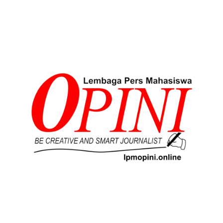
Lompat
ke
konten