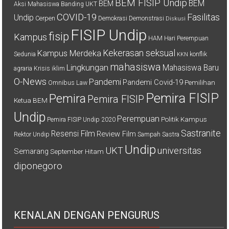
BEM FISIP Undip
BEM
BEM
Aksi Mahasiswa
Banding UKT
COVID-19
Fasilitas
Undip
Cerpen
Demokrasi
Demonstrasi
Diskusi
FISIP Undip
fisip
Kampus
HAM
Hari Perempuan
Kekerasan seksual
Kampus Merdeka
Sedunia
konflik
KKN
mahasiswa
Lingkungan
Mahasiswa Baru
agraria
Krisis iklim
O-News
Pandemi
Pandemi Covid-19
Pemilihan
Omnibus Law
Pemira FISIP
Pemira
Pemira FISIP
Ketua BEM
Undip
Perempuan
Politik Kampus
Pemira FISIP Undip 2020
Sastranite
Resensi Film
Review Film
Rektor Undip
Sampah
Sastra
Undip
UKT
universitas
Semarang
September Hitam
diponegoro
KENALAN DENGAN PENGURUS