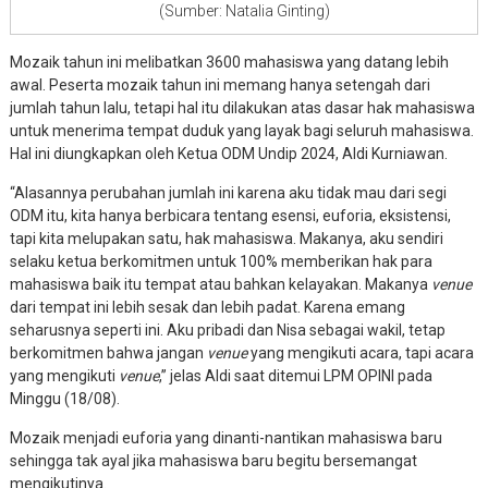
(Sumber: Natalia Ginting)
Mozaik tahun ini melibatkan 3600 mahasiswa yang datang lebih
awal. Peserta mozaik tahun ini memang hanya setengah dari
jumlah tahun lalu, tetapi hal itu dilakukan atas dasar hak mahasiswa
untuk menerima tempat duduk yang layak bagi seluruh mahasiswa.
Hal ini diungkapkan oleh Ketua ODM Undip 2024, Aldi Kurniawan.
“Alasannya perubahan jumlah ini karena aku tidak mau dari segi
ODM itu, kita hanya berbicara tentang esensi, euforia, eksistensi,
tapi kita melupakan satu, hak mahasiswa. Makanya, aku sendiri
selaku ketua berkomitmen untuk 100% memberikan hak para
mahasiswa baik itu tempat atau bahkan kelayakan. Makanya
venue
dari tempat ini lebih sesak dan lebih padat. Karena emang
seharusnya seperti ini. Aku pribadi dan Nisa sebagai wakil, tetap
berkomitmen bahwa jangan
venue
yang mengikuti acara, tapi acara
yang mengikuti
venue
,” jelas Aldi saat ditemui LPM OPINI pada
Minggu (18/08).
Mozaik menjadi euforia yang dinanti-nantikan mahasiswa baru
sehingga tak ayal jika mahasiswa baru begitu bersemangat
mengikutinya.